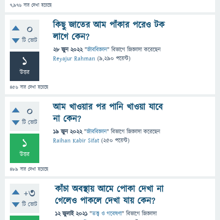
7,976
বার দেখা হয়েছে
কিছু জাতের আম পাঁকার পরেও টক
0
লাগে কেন?
টি ভোট
28 জুন 2022
"
জীববিজ্ঞান
" বিভাগে
জিজ্ঞাসা
করেছেন
1
Reyajur Rahman
(
9,290
পয়েন্ট)
উত্তর
456
বার দেখা হয়েছে
আম খাওয়ার পর পানি খাওয়া যাবে
0
না কেন?
টি ভোট
19 জুন 2022
"
জীববিজ্ঞান
" বিভাগে
জিজ্ঞাসা
করেছেন
1
Raihan Kabir Sifat
(
250
পয়েন্ট)
উত্তর
489
বার দেখা হয়েছে
কাঁচা অবস্থায় আমে পোকা দেখা না
+3
গেলেও পাকলে দেখা যায় কেন?
টি ভোট
12 জুলাই 2021
"
তত্ত্ব ও গবেষণা
" বিভাগে
জিজ্ঞাসা