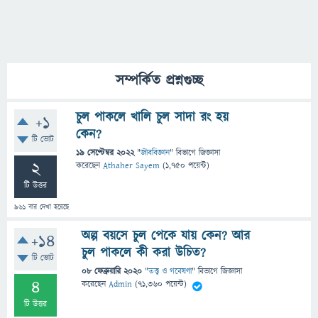
সম্পর্কিত প্রশ্নগুচ্ছ
চুল পাকলে খালি চুল সাদা রং হয়
+1
কেন?
টি ভোট
19 সেপ্টেম্বর 2022
"
জীববিজ্ঞান
" বিভাগে
জিজ্ঞাসা
2
করেছেন
Athaher Sayem
(
1,750
পয়েন্ট)
টি উত্তর
961
বার দেখা হয়েছে
অল্প বয়সে চুল পেকে যায় কেন? আর
+14
চুল পাকলে কী করা উচিত?
টি ভোট
08 ফেব্রুয়ারি 2020
"
তত্ত্ব ও গবেষণা
" বিভাগে
জিজ্ঞাসা
4
করেছেন
Admin
(
71,360
পয়েন্ট)
টি উত্তর