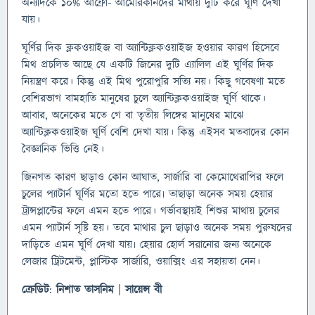
অন্যদিকে ১০% আফ্রো- আমেরিকানদের মাথায় দুটি করে ঘূর্ণি দেখা
যায়।
ঘূর্ণির দিক ক্লকওয়াইজ বা অ্যান্টিক্লকওয়াইজ হওয়ার কারণ হিসেবে
মিথ প্রচলিত আছে যে একটি জিনের দুটি এ্যালিল এই ঘূর্ণির দিক
নিয়ন্ত্রণ করে। কিন্তু এই মিথ পুরোপুরি সত্যি নয়। কিছু গবেষণা মতে
বেশিরভাগ বামহাতি মানুষের চুলে অ্যান্টিক্লকওয়াইজ ঘূর্ণি থাকে।
আবার, অনেকের মতে গে বা তৃতীয় লিঙ্গের মানুষের মাঝে
অ্যান্টিক্লকওয়াইজ ঘূর্ণি বেশি দেখা যায়। কিন্তু এইসব মতবাদের কোন
বৈজ্ঞানিক ভিত্তি নেই।
জিনগত কারণ ছাড়াও কোন আঘাত, সার্জারি বা কেমোথেরাপির ফলে
চুলের প্যাটার্ন ঘূর্ণির মতো হতে পারে৷ তাছাড়া অনেক সময় হেয়ার
ট্রান্সপ্লান্টের ফলে এমন হতে পারে। গর্ভাবস্থায়ই শিশুর মাথায় চুলের
এমন প্যাটার্ন সৃষ্টি হয়। তবে মাথার চুল ছাড়াও অনেক সময় পুরুষদের
দাড়িতে এমন ঘূর্ণি দেখা যায়৷ হেয়ার হোর্ল সরানোর জন্য অনেকে
লেজার ট্রিটমেন্ট, প্লাস্টিক সার্জারি, ওয়াক্সিং এর সহায়তা নেন।
ক্রেডিট
:
নিশাত
তাসনিম
|
সায়েন্স
বী