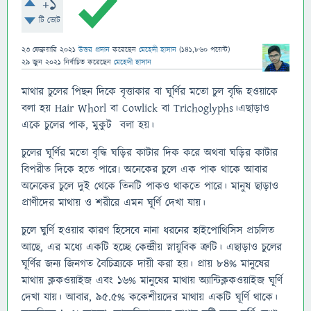
+1
টি ভোট
23 ফেব্রুয়ারি 2021
উত্তর প্রদান
করেছেন
মেহেদী হাসান
(
141,860
পয়েন্ট)
29 জুন 2021
নির্বাচিত
করেছেন
মেহেদী হাসান
মাথার চুলের পিছন দিকে বৃত্তাকার বা ঘূর্ণির মতো চুল বৃদ্ধি হওয়াকে
বলা হয় Hair Whorl বা Cowlick বা Trichoglyphs।এছাড়াও
একে চুলের পাক, মুকুট বলা হয়।
চুলের ঘূর্ণির মতো বৃদ্ধি ঘড়ির কাটার দিক করে অথবা ঘড়ির কাটার
বিপরীত দিকে হতে পারে৷ অনেকের চুলে এক পাক থাকে আবার
অনেকের চুলে দুই থেকে তিনটি পাকও থাকতে পারে। মানুষ ছাড়াও
প্রাণীদের মাথায় ও শরীরে এমন ঘূর্ণি দেখা যায়।
চুলে ঘুর্ণি হওয়ার কারণ হিসেবে নানা ধরনের হাইপোথিসিস প্রচলিত
আছে, এর মধ্যে একটি হচ্ছে কেন্দ্রীয় স্নায়ুবিক ত্রুটি। এছাড়াও চুলের
ঘূর্ণির জন্য জিনগত বৈচিত্র্যকে দায়ী করা হয়। প্রায় ৮৪% মানুষের
মাথায় ক্লকওয়াইজ এবং ১৬% মানুষের মাথায় অ্যান্টিক্লকওয়াইজ ঘূর্ণি
দেখা যায়। আবার, ৯৫.৫% ককেশীয়দের মাথায় একটি ঘূর্ণি থাকে।