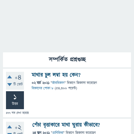
সম্পর্কিত প্রশ্নগুচ্ছ
মাথার চুল লম্বা হয় কেন?
+4
02 মার্চ 2021
"
জীববিজ্ঞান
" বিভাগে
জিজ্ঞাসা
করেছেন
টি ভোট
বিজ্ঞানের পোকা ৮
(
54,300
পয়েন্ট)
1
উত্তর
477
বার দেখা হয়েছে
পেঁচা বৃত্তাকারে মাথা ঘুরায় কীভাবে?
+2
24 জুন 2021
"
প্রাণিবিদ্যা
" বিভাগে
জিজ্ঞাসা
করেছেন