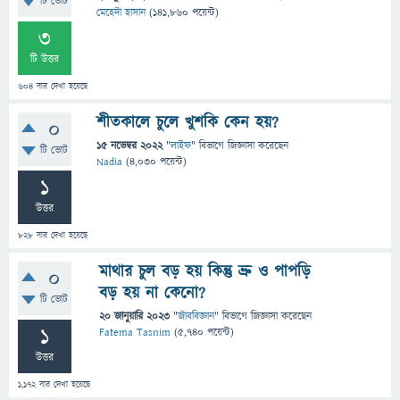
টি ভোট
মেহেদী হাসান
(
141,860
পয়েন্ট)
3
টি উত্তর
604
বার দেখা হয়েছে
শীতকালে চুলে খুশকি কেন হয়?
0
15 নভেম্বর 2022
"
লাইফ
" বিভাগে
জিজ্ঞাসা
করেছেন
টি ভোট
Nadia
(
4,030
পয়েন্ট)
1
উত্তর
828
বার দেখা হয়েছে
মাথার চুল বড় হয় কিন্তু ভ্রু ও পাপড়ি
0
বড় হয় না কেনো?
টি ভোট
20 জানুয়ারি 2023
"
জীববিজ্ঞান
" বিভাগে
জিজ্ঞাসা
করেছেন
1
Fatema Tasnim
(
5,740
পয়েন্ট)
উত্তর
1,172
বার দেখা হয়েছে