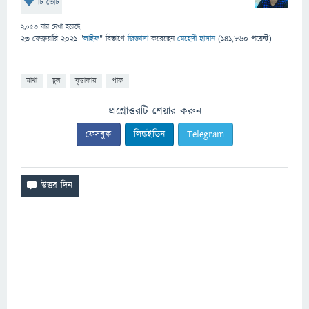
টি ভোট
2,053
বার দেখা হয়েছে
23 ফেব্রুয়ারি 2021
"
লাইফ
" বিভাগে
জিজ্ঞাসা
করেছেন
মেহেদী হাসান
(
141,860
পয়েন্ট)
মাথা
চুল
বৃত্তাকার
পাক
প্রশ্নোত্তরটি শেয়ার করুন
ফেসবুক
লিঙ্কইডিন
Telegram