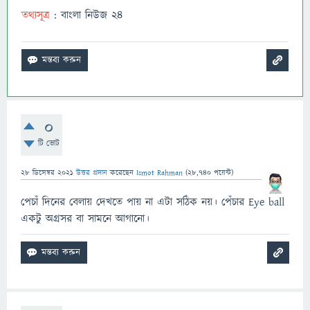
তথ্যসূত্র
: বাংলা নিউজ ২৪
0
টি ভোট
28 ডিসেম্বর 2021
উত্তর প্রদান
করেছেন
Ismot Rahman
(
28,740
পয়েন্ট)
পেচাঁ দিনের বেলায় দেখতে পায় না এটা সঠিক নয়। পেঁচার Eye ball
একটু অগ্রসর বা সামনে আগানো।