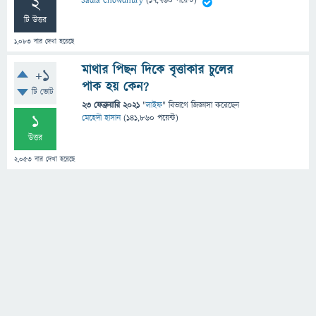
2
Sadia Chowdhury
(
17,760
পয়েন্ট)
টি উত্তর
1,083
বার দেখা হয়েছে
মাথার পিছন দিকে বৃত্তাকার চুলের
+1
পাক হয় কেন?
টি ভোট
23 ফেব্রুয়ারি 2021
"
লাইফ
" বিভাগে
জিজ্ঞাসা
করেছেন
1
মেহেদী হাসান
(
141,860
পয়েন্ট)
উত্তর
2,053
বার দেখা হয়েছে