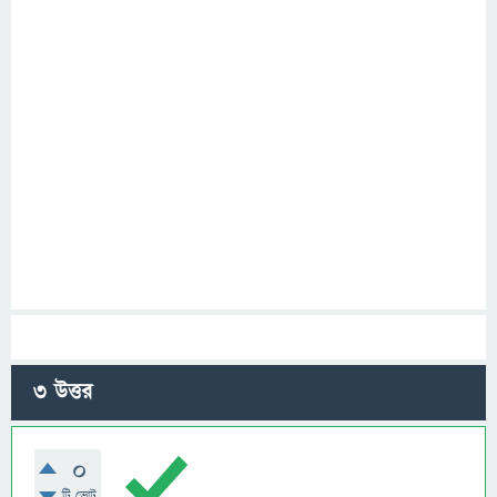
3
উত্তর
0
টি ভোট