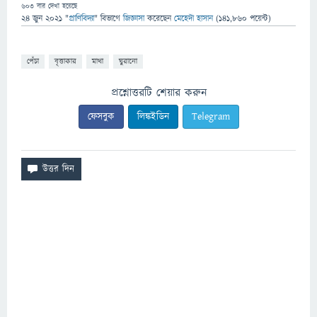
603
বার দেখা হয়েছে
24 জুন 2021
"
প্রাণিবিদ্যা
" বিভাগে
জিজ্ঞাসা
করেছেন
মেহেদী হাসান
(
141,860
পয়েন্ট)
পেঁচা
বৃত্তাকার
মাথা
ঘুরানো
প্রশ্নোত্তরটি শেয়ার করুন
ফেসবুক
লিঙ্কইডিন
Telegram