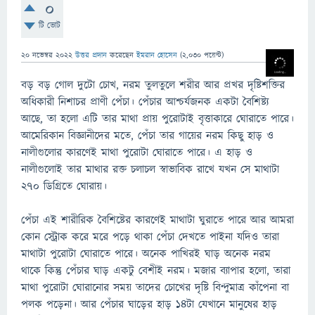
0
টি ভোট
20 নভেম্বর 2022
উত্তর প্রদান
করেছেন
ইমরান হোসেন
(
2,030
পয়েন্ট)
বড় বড় গোল দুটো চোখ, নরম তুলতুলে শরীর আর প্রখর দৃষ্টিশক্তির
অধিকারী নিশাচর প্রাণী পেঁচা। পেঁচার আশ্চর্যজনক একটা বৈশিষ্ট্য
আছে, তা হলো এটি তার মাথা প্রায় পুরোটাই বৃত্তাকারে ঘোরাতে পারে।
আমেরিকান বিজ্ঞানীদের মতে, পেঁচা তার গায়ের নরম কিছু হাড় ও
নালীগুলোর কারণেই মাথা পুরোটা ঘোরাতে পারে। এ হাড় ও
নালীগুলোই তার মাথার রক্ত চলাচল স্বাভাবিক রাখে যখন সে মাথাটা
২৭০ ডিগ্রিতে ঘোরায়।
পেঁচা এই শারীরিক বৈশিষ্টের কারণেই মাথাটা ঘুরাতে পারে আর আমরা
কোন স্ট্রোক করে মরে পড়ে থাকা পেঁচা দেখতে পাইনা যদিও তারা
মাথাটা পুরোটা ঘোরাতে পারে। অনেক পাখিরই ঘাড় অনেক নরম
থাকে কিন্তু পেঁচার ঘাড় একটু বেশীই নরম। মজার ব্যাপার হলো, তারা
মাথা পুরোটা ঘোরানোর সময় তাদের চোখের দৃষ্টি বিন্দুমাত্র কাঁপেনা বা
পলক পড়েনা। আর পেঁচার ঘাড়ের হাড় ১৪টা যেখানে মানুষের হাড়