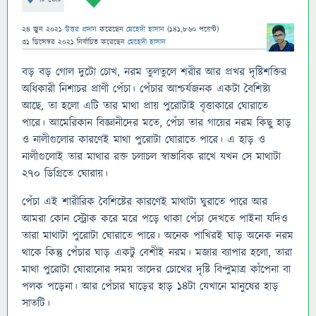
24 জুন 2021
উত্তর প্রদান
করেছেন
মেহেদী হাসান
(
141,860
পয়েন্ট)
31 ডিসেম্বর 2021
নির্বাচিত
করেছেন
মেহেদী হাসান
বড় বড় গোল দুটো চোখ, নরম তুলতুলে শরীর আর প্রখর দৃষ্টিশক্তির
অধিকারী নিশাচর প্রাণী পেঁচা। পেঁচার আশ্চর্যজনক একটা বৈশিষ্ট্য
আছে, তা হলো এটি তার মাথা প্রায় পুরোটাই বৃত্তাকারে ঘোরাতে
পারে। আমেরিকান বিজ্ঞানীদের মতে, পেঁচা তার গায়ের নরম কিছু হাড়
ও নালীগুলোর কারণেই মাথা পুরোটা ঘোরাতে পারে। এ হাড় ও
নালীগুলোই তার মাথার রক্ত চলাচল স্বাভাবিক রাখে যখন সে মাথাটা
২৭০ ডিগ্রিতে ঘোরায়।
পেঁচা এই শারীরিক বৈশিষ্টের কারণেই মাথাটা ঘুরাতে পারে আর
আমরা কোন স্ট্রোক করে মরে পড়ে থাকা পেঁচা দেখতে পাইনা যদিও
তারা মাথাটা পুরোটা ঘোরাতে পারে। অনেক পাখিরই ঘাড় অনেক নরম
থাকে কিন্তু পেঁচার ঘাড় একটু বেশীই নরম। মজার ব্যাপার হলো, তারা
মাথা পুরোটা ঘোরানোর সময় তাদের চোখের দৃষ্টি বিন্দুমাত্র কাঁপেনা বা
পলক পড়েনা। আর পেঁচার ঘাড়ের হাড় ১৪টা যেখানে মানুষের হাড়
সাতটি।