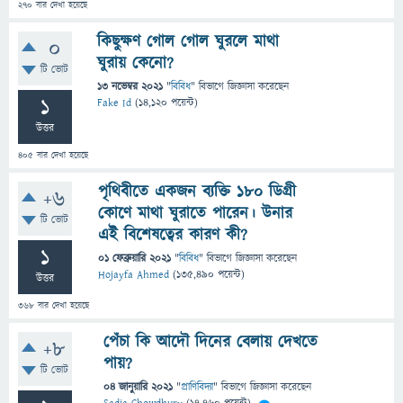
270
বার দেখা হয়েছে
কিছুক্ষণ গোল গোল ঘুরলে মাথা
0
ঘুরায় কেনো?
টি ভোট
13 নভেম্বর 2021
"
বিবিধ
" বিভাগে
জিজ্ঞাসা
করেছেন
1
Fake Id
(
14,120
পয়েন্ট)
উত্তর
405
বার দেখা হয়েছে
পৃথিবীতে একজন ব্যক্তি ১৮০ ডিগ্রী
+6
কোণে মাথা ঘুরাতে পারেন। উনার
টি ভোট
এই বিশেষত্বের কারণ কী?
1
01 ফেব্রুয়ারি 2021
"
বিবিধ
" বিভাগে
জিজ্ঞাসা
করেছেন
Hojayfa Ahmed
(
135,490
পয়েন্ট)
উত্তর
368
বার দেখা হয়েছে
পেঁচা কি আদৌ দিনের বেলায় দেখতে
+8
পায়?
টি ভোট
04 জানুয়ারি 2021
"
প্রাণিবিদ্যা
" বিভাগে
জিজ্ঞাসা
করেছেন