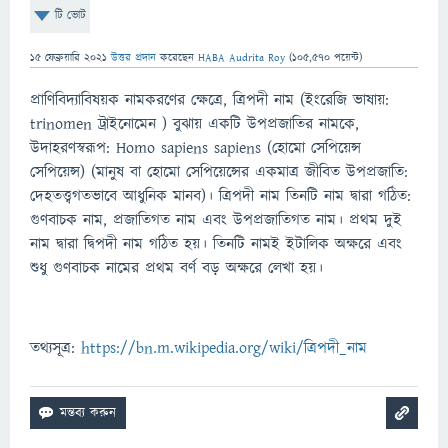
টি ভোট
15 ফেব্রুয়ারি 2021
উত্তর প্রদান
করেছেন
HABA Audrita Roy
(
105,570
পয়েন্ট)
প্রাণিবিদ্যাবিষয়ক নামকরণের ক্ষেত্রে, ত্রিপদী নাম (ইংরেজি ভাষায়:
trinomen ট্রাইনোমেন ) বুঝায় একটি উপপ্রজাতির নামকে,
উদাহরণস্বরূপ: Homo sapiens sapiens (হোমো সেপিয়েন্স
সেপিয়েন্স) (মানুষ বা হোমো সেপিয়েন্সের একমাত্র জীবিত উপপ্রজাতি:
দেহতত্ত্বগতভাবে আধুনিক মানব)। ত্রিপদী নাম তিনটি নাম দ্বারা গঠিত:
গুণবাচক নাম, প্রজাতিগত নাম এবং উপপ্রজাতিগত নাম। প্রথম দুই
নাম দ্বারা দ্বিপদী নাম গঠিত হয়। তিনটি নামই ইটালিক অক্ষরে এবং
শুধু গুণবাচক নামের প্রথম বর্ণ বড় অক্ষরে লেখা হয়।
তথ্যসূত্র:
https://bn.m.wikipedia.org/wiki/ত্রিপদী_নাম