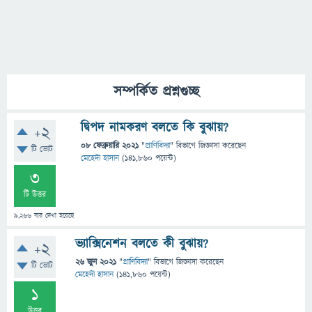
সম্পর্কিত প্রশ্নগুচ্ছ
দ্বিপদ নামকরণ বলতে কি বুঝায়?
+2
08 ফেব্রুয়ারি 2021
"
প্রাণিবিদ্যা
" বিভাগে
জিজ্ঞাসা
করেছেন
টি ভোট
মেহেদী হাসান
(
141,860
পয়েন্ট)
3
টি উত্তর
9,266
বার দেখা হয়েছে
ভ্যাক্সিনেশন বলতে কী বুঝায়?
+2
26 জুন 2021
"
প্রাণিবিদ্যা
" বিভাগে
জিজ্ঞাসা
করেছেন
টি ভোট
মেহেদী হাসান
(
141,860
পয়েন্ট)
1
উত্তর