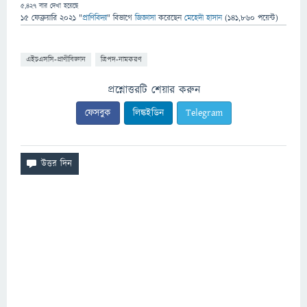
5,427
বার দেখা হয়েছে
15 ফেব্রুয়ারি 2021
"
প্রাণিবিদ্যা
" বিভাগে
জিজ্ঞাসা
করেছেন
মেহেদী হাসান
(
141,860
পয়েন্ট)
এইচএসসি-প্রাণীবিজ্ঞান
ত্রিপদ-নামকরণ
প্রশ্নোত্তরটি শেয়ার করুন
ফেসবুক
লিঙ্কইডিন
Telegram