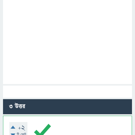
3
উত্তর
+2
টি ভোট