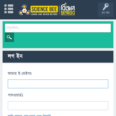
লগ ইন
লগ ইন
আমার ই-মেইলঃ
পাসওয়ার্ডঃ