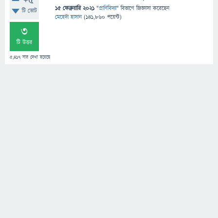
+5
15 ফেব্রুয়ারি 2021
"
প্রাণিবিদ্যা
" বিভাগে
জিজ্ঞাসা
করেছেন
টি ভোট
মেহেদী হাসান
(
141,860
পয়েন্ট)
3
টি উত্তর
5,417
বার দেখা হয়েছে