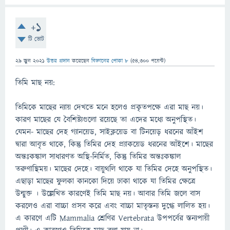
+1
টি ভোট
29 জুন 2021
উত্তর প্রদান
করেছেন
বিজ্ঞানের পোকা ৮
(
54,300
পয়েন্ট)
তিমি মাছ নয়:
তিমিকে মাছের ন্যায় দেখতে মনে হলেও প্রকৃতপক্ষে এরা মাছ নয়।
কারণ মাছের যে বৈশিষ্ট্যগুলাে রয়েছে তা এদের মধ্যে অনুপস্থিত।
যেমন- মাছের দেহ গ্যানয়েড, সাইক্লয়েড বা টিনয়েড় ধরনের আঁইশ
দ্বারা আবৃত থাকে, কিন্তু তিমির দেহ প্র্যাকয়েড ধরনের আঁইশে। মাছের
অন্তঃকঙ্কাল সাধারণত অস্থি-নির্মিত, কিন্তু তিমির অন্তঃকঙ্কাল
তরুণাস্থিময়। মাছের দেহে। বায়ুথলি থাকে যা তিমির দেহে অনুপস্থিত।
এছাড়া মাছের ফুলকা কানকো দিয়ে ঢাকা থাকে যা তিমির ক্ষেত্রে
উন্মুক্ত । উল্লেখিত কারণেই তিমি মাছ নয়। আবার তিমি জলে বাস
করলেও এরা বাচ্চা প্রসব করে এবং বাচ্চা মাতৃস্তন্য দুগ্ধে লালিত হয়।
এ কারণে এটি Mammalia শ্রেণির Vertebrata উপপর্বের স্তন্যপায়ী