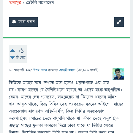
তথ্যসূত্র
: ডেইলি বাংলাদেশ
+1
টি ভোট
08 ফেব্রুয়ারি 2021
উত্তর প্রদান
করেছেন
মেহেদী হাসান
(
141,860
পয়েন্ট)
তিমিকে মাছের ন্যায় দেখতে মনে হলেও প্রকৃতপক্ষে এরা মাছ
নয়। কারণ মাছের যে বৈশিষ্ট্যগুলাে রয়েছে তা এদের মধ্যে অনুপস্থিত।
যেমন- মাছের দেহ গ্যানয়েড, সাইক্লয়েড বা টিনয়েড ধরনের আঁইশ
দ্বারা আবৃত থাকে, কিন্তু তিমির দেহ প্র্যাকয়েড ধরনের আঁইশে। মাছের
অন্তঃকঙ্কাল সাধারণত অস্থি-নির্মিত, কিন্তু তিমির অন্তঃকঙ্কাল
তরুণাস্থিময়। মাছের দেহে বায়ুথলি থাকে যা তিমির দেহে অনুপস্থিত।
এছাড়া মাছের ফুলকা কানকো দিয়ে ঢাকা থাকে যা তিমির ক্ষেত্রে
উন্মুক্ত। উল্লেখিত কারণেই তিমি মাছ নয়। আবার তিমি জলে বাস