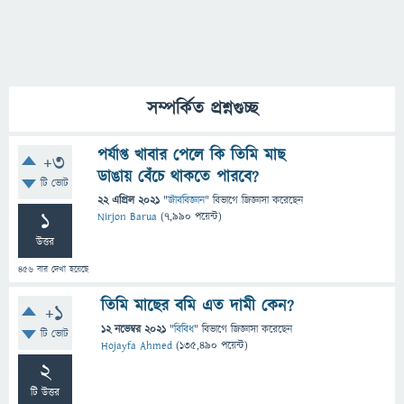
সম্পর্কিত প্রশ্নগুচ্ছ
পর্যাপ্ত খাবার পেলে কি তিমি মাছ
+3
ডাঙায় বেঁচে থাকতে পারবে?
টি ভোট
22 এপ্রিল 2021
"
জীববিজ্ঞান
" বিভাগে
জিজ্ঞাসা
করেছেন
1
Nirjon Barua
(
7,990
পয়েন্ট)
উত্তর
456
বার দেখা হয়েছে
তিমি মাছের বমি এত দামী কেন?
+1
12 নভেম্বর 2021
"
বিবিধ
" বিভাগে
জিজ্ঞাসা
করেছেন
টি ভোট
Hojayfa Ahmed
(
135,490
পয়েন্ট)
2
টি উত্তর