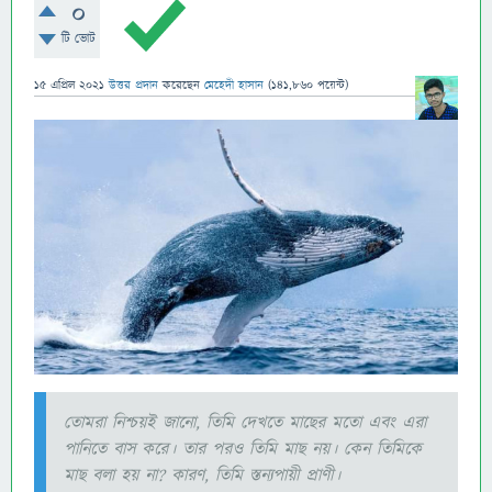
0
টি ভোট
15 এপ্রিল 2021
উত্তর প্রদান
করেছেন
মেহেদী হাসান
(
141,860
পয়েন্ট)
তোমরা নিশ্চয়ই জানো, তিমি দেখতে মাছের মতো এবং এরা
পানিতে বাস করে। তার পরও তিমি মাছ নয়। কেন তিমিকে
মাছ বলা হয় না? কারণ, তিমি স্তন্যপায়ী প্রাণী।