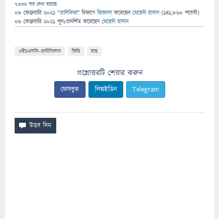
7,333
বার দেখা হয়েছে
08 ফেব্রুয়ারি 2021
"
প্রাণিবিদ্যা
" বিভাগে
জিজ্ঞাসা
করেছেন
মেহেদী হাসান
(
141,860
পয়েন্ট)
08 ফেব্রুয়ারি 2021
পূনঃপ্রদর্শিত
করেছেন
মেহেদী হাসান
এইচএসসি-প্রাণীবিজ্ঞান
তিমি
মাছ
প্রশ্নোত্তরটি শেয়ার করুন
ফেসবুক
লিঙ্কইডিন
Telegram