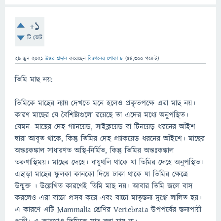
+1
টি ভোট
29 জুন 2021
উত্তর প্রদান
করেছেন
বিজ্ঞানের পোকা ৮
(
54,300
পয়েন্ট)
তিমি মাছ নয়:
তিমিকে মাছের ন্যায় দেখতে মনে হলেও প্রকৃতপক্ষে এরা মাছ নয়।
কারণ মাছের যে বৈশিষ্ট্যগুলাে রয়েছে তা এদের মধ্যে অনুপস্থিত।
যেমন- মাছের দেহ গ্যানয়েড, সাইক্লয়েড বা টিনয়েড় ধরনের আঁইশ
দ্বারা আবৃত থাকে, কিন্তু তিমির দেহ প্র্যাকয়েড ধরনের আঁইশে। মাছের
অন্তঃকঙ্কাল সাধারণত অস্থি-নির্মিত, কিন্তু তিমির অন্তঃকঙ্কাল
তরুণাস্থিময়। মাছের দেহে। বায়ুথলি থাকে যা তিমির দেহে অনুপস্থিত।
এছাড়া মাছের ফুলকা কানকো দিয়ে ঢাকা থাকে যা তিমির ক্ষেত্রে
উন্মুক্ত । উল্লেখিত কারণেই তিমি মাছ নয়। আবার তিমি জলে বাস
করলেও এরা বাচ্চা প্রসব করে এবং বাচ্চা মাতৃস্তন্য দুগ্ধে লালিত হয়।
এ কারণে এটি Mammalia শ্রেণির Vertebrata উপপর্বের স্তন্যপায়ী