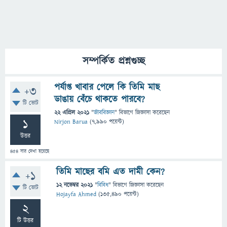
সম্পর্কিত প্রশ্নগুচ্ছ
পর্যাপ্ত খাবার পেলে কি তিমি মাছ
+3
ডাঙায় বেঁচে থাকতে পারবে?
টি ভোট
22 এপ্রিল 2021
"
জীববিজ্ঞান
" বিভাগে
জিজ্ঞাসা
করেছেন
1
Nirjon Barua
(
7,990
পয়েন্ট)
উত্তর
454
বার দেখা হয়েছে
তিমি মাছের বমি এত দামী কেন?
+1
12 নভেম্বর 2021
"
বিবিধ
" বিভাগে
জিজ্ঞাসা
করেছেন
টি ভোট
Hojayfa Ahmed
(
135,490
পয়েন্ট)
2
টি উত্তর