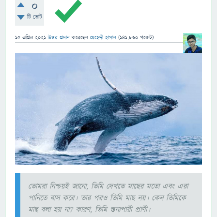
0
টি ভোট
15 এপ্রিল 2021
উত্তর প্রদান
করেছেন
মেহেদী হাসান
(
141,860
পয়েন্ট)
তোমরা নিশ্চয়ই জানো, তিমি দেখতে মাছের মতো এবং এরা
পানিতে বাস করে। তার পরও তিমি মাছ নয়। কেন তিমিকে
মাছ বলা হয় না? কারণ, তিমি স্তন্যপায়ী প্রাণী।