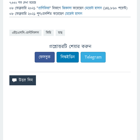
7,332
বার দেখা হয়েছে
08 ফেব্রুয়ারি 2021
"
প্রাণিবিদ্যা
" বিভাগে
জিজ্ঞাসা
করেছেন
মেহেদী হাসান
(
141,860
পয়েন্ট)
08 ফেব্রুয়ারি 2021
পূনঃপ্রদর্শিত
করেছেন
মেহেদী হাসান
এইচএসসি-প্রাণীবিজ্ঞান
তিমি
মাছ
প্রশ্নোত্তরটি শেয়ার করুন
ফেসবুক
লিঙ্কইডিন
Telegram