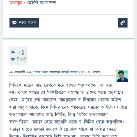
তথ্যসূত্র
: ডেইলি বাংলাদেশ
+1
টি ভোট
08 ফেব্রুয়ারি 2021
উত্তর প্রদান
করেছেন
মেহেদী হাসান
(
141,860
পয়েন্ট)
তিমিকে মাছের ন্যায় দেখতে মনে হলেও প্রকৃতপক্ষে এরা মাছ
নয়। কারণ মাছের যে বৈশিষ্ট্যগুলাে রয়েছে তা এদের মধ্যে অনুপস্থিত।
যেমন- মাছের দেহ গ্যানয়েড, সাইক্লয়েড বা টিনয়েড ধরনের আঁইশ
দ্বারা আবৃত থাকে, কিন্তু তিমির দেহ প্র্যাকয়েড ধরনের আঁইশে। মাছের
অন্তঃকঙ্কাল সাধারণত অস্থি-নির্মিত, কিন্তু তিমির অন্তঃকঙ্কাল
তরুণাস্থিময়। মাছের দেহে বায়ুথলি থাকে যা তিমির দেহে অনুপস্থিত।
এছাড়া মাছের ফুলকা কানকো দিয়ে ঢাকা থাকে যা তিমির ক্ষেত্রে
উন্মুক্ত। উল্লেখিত কারণেই তিমি মাছ নয়। আবার তিমি জলে বাস