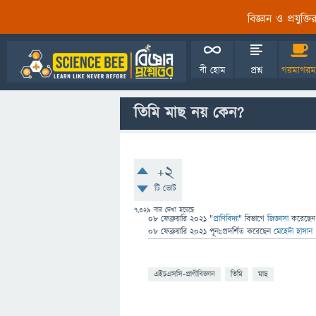
বিজ্ঞান ও প্রযুক্
বী হোম
প্রশ্ন
গরমাগরম
তিমি মাছ নয় কেন?
+2
টি ভোট
7,329
বার দেখা হয়েছে
08 ফেব্রুয়ারি 2021
"
প্রাণিবিদ্যা
" বিভাগে
জিজ্ঞাসা
করেছে
08 ফেব্রুয়ারি 2021
পূনঃপ্রদর্শিত
করেছেন
মেহেদী হাসান
এইচএসসি-প্রাণীবিজ্ঞান
তিমি
মাছ