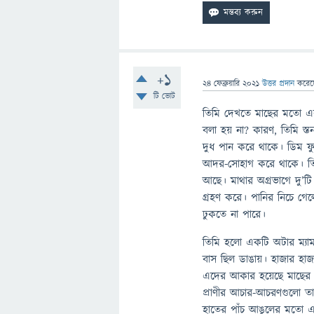
+1
24 ফেব্রুয়ারি 2021
উত্তর প্রদান
করে
টি ভোট
তিমি দেখতে মাছের মতো এ
বলা হয় না? কারণ, তিমি স্তন্য
দুধ পান করে থাকে। ডিম ফু
আদর-সোহাগ করে থাকে। তিমির 
আছে। মাথার অগ্রভাগে দু’টি ন
গ্রহণ করে। পানির নিচে গেলে
ঢুকতে না পারে।
তিমি হলো একটি অটার ম্যামাল
বাস ছিল ডাঙায়। হাজার হা
এদের আকার হয়েছে মাছের মতো 
প্রাণীর আচার-আচরণগুলো ত
হাতের পাঁচ আঙুলের মতো এ