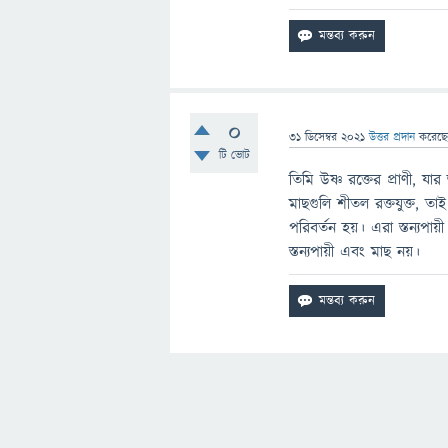
0
31 ডিসেম্বর 2021
উত্তর প্রদান
করেছ
টি ভোট
তিমি উষ্ণ রক্তের প্রাণী, যা
মাছগুলি শীতল রক্তযুক্ত, ত
পরিবর্তন হয়। এরা স্তন্যপায়
স্তন্যপায়ী এবং মাছ নয়।