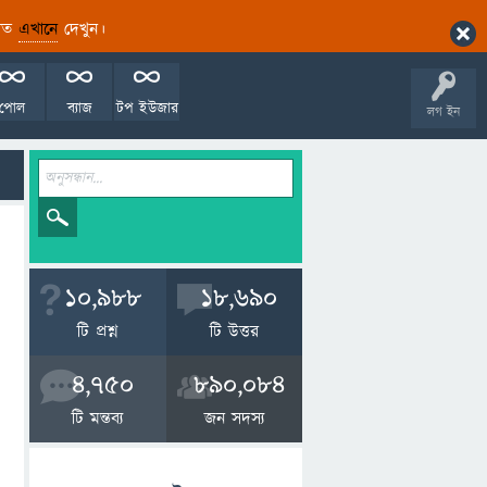
ারিত
এখানে
দেখুন।
পোল
ব্যাজ
টপ ইউজার
লগ ইন
10,988
18,690
টি প্রশ্ন
টি উত্তর
4,750
890,084
টি মন্তব্য
জন সদস্য