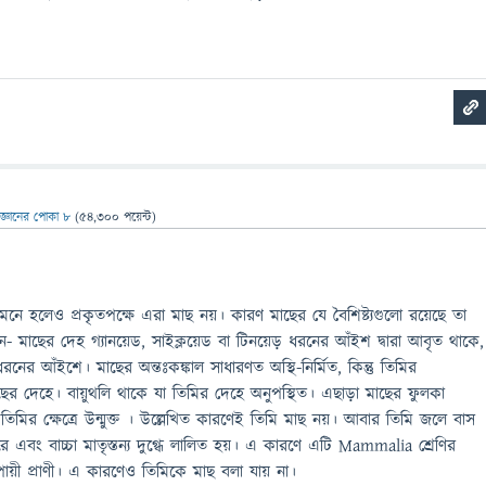
িজ্ঞানের পোকা ৮
(
54,300
পয়েন্ট)
মনে হলেও প্রকৃতপক্ষে এরা মাছ নয়। কারণ মাছের যে বৈশিষ্ট্যগুলাে রয়েছে তা
- মাছের দেহ গ্যানয়েড, সাইক্লয়েড বা টিনয়েড় ধরনের আঁইশ দ্বারা আবৃত থাকে,
ড ধরনের আঁইশে। মাছের অন্তঃকঙ্কাল সাধারণত অস্থি-নির্মিত, কিন্তু তিমির
মাছের দেহে। বায়ুথলি থাকে যা তিমির দেহে অনুপস্থিত। এছাড়া মাছের ফুলকা
িমির ক্ষেত্রে উন্মুক্ত । উল্লেখিত কারণেই তিমি মাছ নয়। আবার তিমি জলে বাস
 এবং বাচ্চা মাতৃস্তন্য দুগ্ধে লালিত হয়। এ কারণে এটি Mammalia শ্রেণির
পায়ী প্রাণী। এ কারণেও তিমিকে মাছ বলা যায় না।