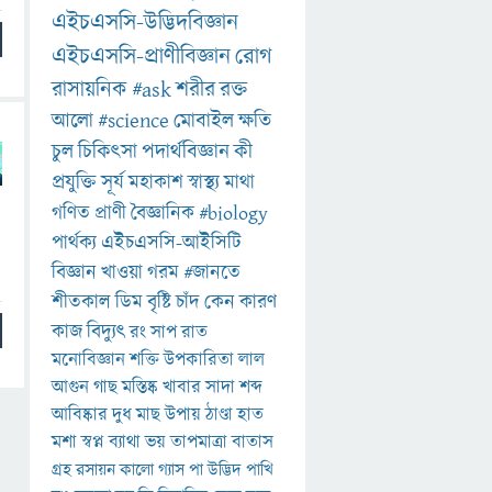
এইচএসসি-উদ্ভিদবিজ্ঞান
এইচএসসি-প্রাণীবিজ্ঞান
রোগ
রাসায়নিক
#ask
শরীর
রক্ত
আলো
#science
মোবাইল
ক্ষতি
চুল
চিকিৎসা
পদার্থবিজ্ঞান
কী
প্রযুক্তি
সূর্য
মহাকাশ
স্বাস্থ্য
মাথা
গণিত
প্রাণী
বৈজ্ঞানিক
#biology
পার্থক্য
এইচএসসি-আইসিটি
বিজ্ঞান
খাওয়া
গরম
#জানতে
শীতকাল
ডিম
বৃষ্টি
চাঁদ
কেন
কারণ
কাজ
বিদ্যুৎ
রং
সাপ
রাত
মনোবিজ্ঞান
শক্তি
উপকারিতা
লাল
আগুন
গাছ
মস্তিষ্ক
খাবার
সাদা
শব্দ
আবিষ্কার
দুধ
মাছ
উপায়
ঠাণ্ডা
হাত
মশা
স্বপ্ন
ব্যাথা
ভয়
তাপমাত্রা
বাতাস
গ্রহ
রসায়ন
কালো
গ্যাস
পা
উদ্ভিদ
পাখি