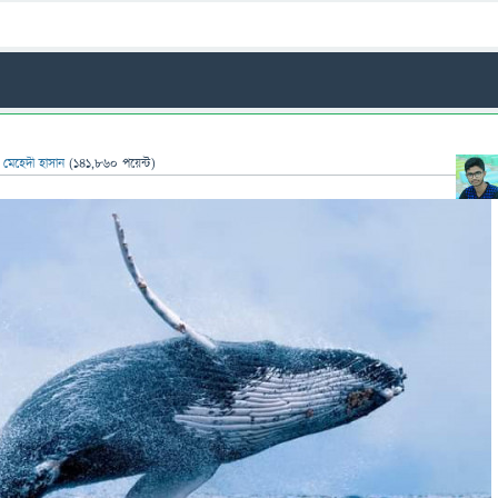
ন
মেহেদী হাসান
(
141,860
পয়েন্ট)