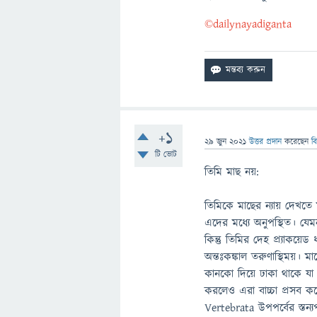
©️dailynayadiganta
+1
29 জুন 2021
উত্তর প্রদান
করেছেন
ব
টি ভোট
তিমি মাছ নয়:
তিমিকে মাছের ন্যায় দেখতে 
এদের মধ্যে অনুপস্থিত। যেমন
কিন্তু তিমির দেহ প্র্যাকয়ে
অন্তঃকঙ্কাল তরুণাস্থিময়। 
কানকো দিয়ে ঢাকা থাকে যা ত
করলেও এরা বাচ্চা প্রসব করে
Vertebrata উপপর্বের স্তন্য