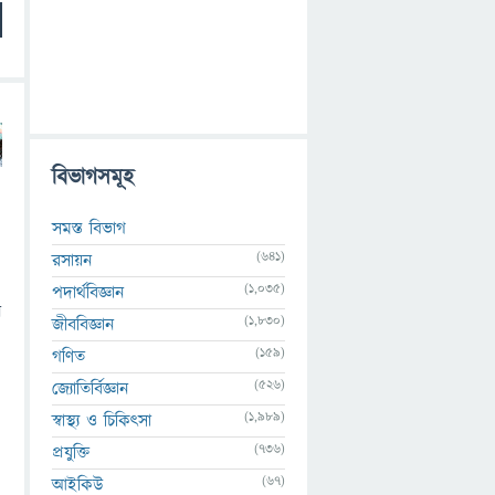
বিভাগসমূহ
সমস্ত বিভাগ
(641)
রসায়ন
(1,035)
পদার্থবিজ্ঞান
ি
(1,830)
জীববিজ্ঞান
(159)
গণিত
(526)
জ্যোতির্বিজ্ঞান
(1,989)
স্বাস্থ্য ও চিকিৎসা
(736)
প্রযুক্তি
(67)
আইকিউ