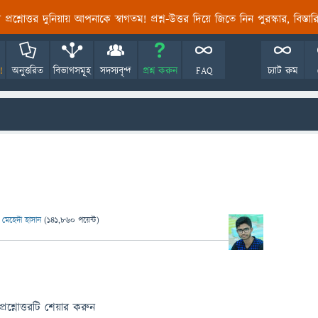
তির প্রশ্নোত্তর দুনিয়ায় আপনাকে স্বাগতম! প্রশ্ন-উত্তর দিয়ে জিতে নিন পুরস্কার, বিস্ত
!
অনুত্তরিত
বিভাগসমূহ
সদস্যবৃন্দ
প্রশ্ন করুন
FAQ
চ্যাট রুম
ন
মেহেদী হাসান
(
141,860
পয়েন্ট)
প্রশ্নোত্তরটি শেয়ার করুন