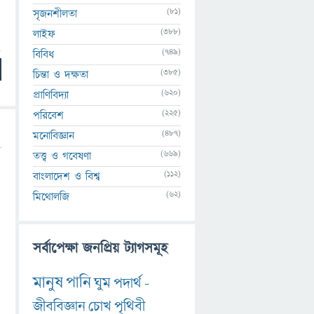
(81)
সৃজনশীলতা
(388)
লাইফ
(749)
বিবিধ
(385)
চিন্তা ও দক্ষতা
(620)
প্রাণিবিদ্যা
(225)
পরিবেশ
(487)
মনোবিজ্ঞান
(669)
তত্ত্ব ও গবেষণা
(112)
বাংলাদেশ ও বিশ্ব
(62)
মিথোলজি
সর্বাপেক্ষা জনপ্রিয় ট্যাগসমূহ
মানুষ
পানি
ঘুম
পদার্থ
-
জীববিজ্ঞান
চোখ
পৃথিবী