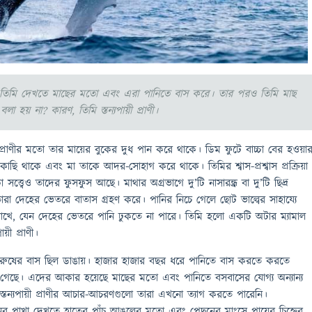
 তিমি দেখতে মাছের মতো এবং এরা পানিতে বাস করে। তার পরও তিমি মাছ
া হয় না? কারণ, তিমি স্তন্যপায়ী প্রাণী।
যপায়ী প্রাণীর মতো তার মায়ের বুকের দুধ পান করে থাকে। ডিম ফুটে বাচ্চা বের হওয়া
াছি থাকে এবং মা তাকে আদর-সোহাগ করে থাকে। তিমির শ্বাস-প্রশ্বাস প্রক্রিয়া
সত্ত্বেও তাদের ফুসফুস আছে। মাথার অগ্রভাগে দু’টি নাসারন্ধ্র বা দু’টি ছিদ্র
তারা দেহের ভেতরে বাতাস গ্রহণ করে। পানির নিচে গেলে ছোট ভাল্বের সাহায্যে
ে রাখে, যেন দেহের ভেতরে পানি ঢুকতে না পারে। তিমি হলো একটি অটার ম্যামাল
ায়ী প্রাণী।
বপুরুষের বাস ছিল ডাঙায়। হাজার হাজার বছর ধরে পানিতে বাস করতে করতে
 গেছে। এদের আকার হয়েছে মাছের মতো এবং পানিতে বসবাসের যোগ্য অন্যান্য
তু স্তন্যপায়ী প্রাণীর আচার-আচরণগুলো তারা এখনো ত্যাগ করতে পারেনি।
ের পাখা দেখতে হাতের পাঁচ আঙুলের মতো এবং পেছনের মাংসে পায়ের চিহ্নের