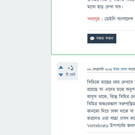
মতো হাড় দেখা যায়।
তথ্যসূত্র
: ডেইলি বাংলাদেশ
+1
08 ফেব্রুয়ারি 2021
উত্তর প্রদান
করে
টি ভোট
তিমিকে মাছের ন্যায় দেখতে 
রয়েছে তা এদের মধ্যে অনুপস
আবৃত থাকে, কিন্তু তিমির দেহ
তিমির অন্তঃকঙ্কাল তরুণাস্থ
কানকো দিয়ে ঢাকা থাকে যা ত
করলেও এরা বাচ্চা প্রসব করে
Vertebrata উপপর্বের স্তন্য