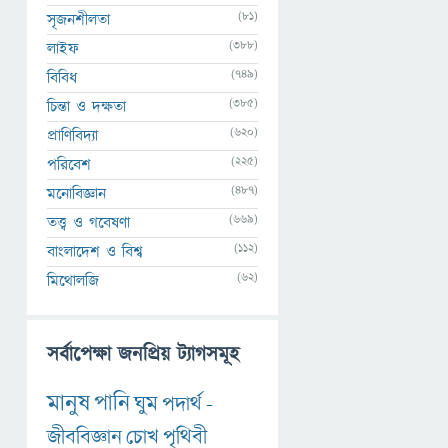
(81)
সৃজনশীলতা
(388)
লাইফ
(749)
বিবিধ
(385)
চিন্তা ও দক্ষতা
(620)
প্রাণিবিদ্যা
(225)
পরিবেশ
(487)
মনোবিজ্ঞান
(669)
তত্ত্ব ও গবেষণা
(112)
বাংলাদেশ ও বিশ্ব
(62)
মিথোলজি
সর্বাপেক্ষা জনপ্রিয় ট্যাগসমূহ
মানুষ
পানি
ঘুম
পদার্থ
-
জীববিজ্ঞান
চোখ
পৃথিবী