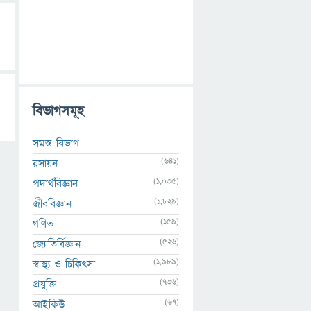
বিভাগসমূহ
সমস্ত বিভাগ
(641)
রসায়ন
(1,035)
পদার্থবিজ্ঞান
(1,829)
জীববিজ্ঞান
(159)
গণিত
(526)
জ্যোতির্বিজ্ঞান
(1,989)
স্বাস্থ্য ও চিকিৎসা
(736)
প্রযুক্তি
(67)
আইকিউ