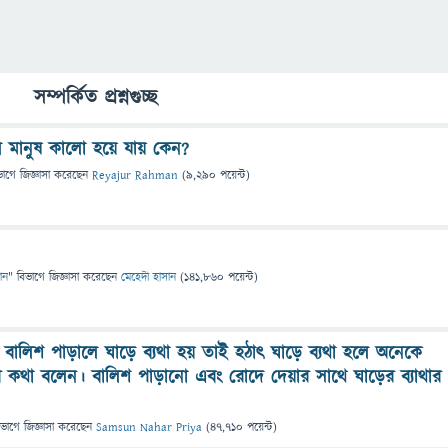
সম্পর্কিত প্রশ্নগুচ্ছ
 মানুষ কালো হয়ে যায় কেন?
ভাগে
জিজ্ঞাসা
করেছেন
Reyajur Rahman
(
9,290
পয়েন্ট)
ান
" বিভাগে
জিজ্ঞাসা
করেছেন
মেহেদী হাসান
(
141,860
পয়েন্ট)
ালিশ পাড়ালে ঘাড়ে ব্যথা হয় তাই হঠাৎ ঘাড়ে ব্যথা হলে অনেকে
 কথা বলেন। বালিশ পাড়ানো এবং রোদে দেয়ার সাথে ঘাড়ের ব্যাথার
িভাগে
জিজ্ঞাসা
করেছেন
Samsun Nahar Priya
(
47,710
পয়েন্ট)