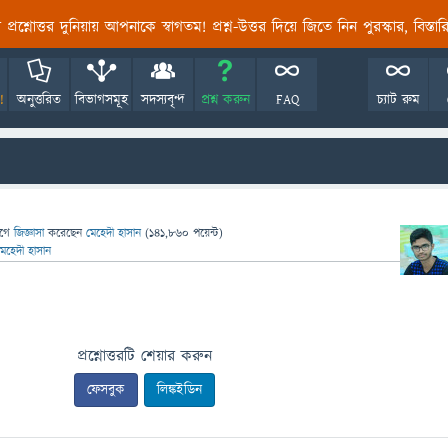
তির প্রশ্নোত্তর দুনিয়ায় আপনাকে স্বাগতম! প্রশ্ন-উত্তর দিয়ে জিতে নিন পুরস্কার, বিস্ত
!
অনুত্তরিত
বিভাগসমূহ
সদস্যবৃন্দ
প্রশ্ন করুন
FAQ
চ্যাট রুম
াগে
জিজ্ঞাসা
করেছেন
মেহেদী হাসান
(
141,860
পয়েন্ট)
মেহেদী হাসান
প্রশ্নোত্তরটি শেয়ার করুন
ফেসবুক
লিঙ্কইডিন