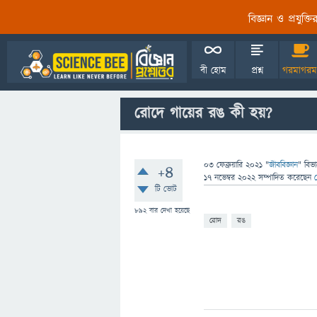
বিজ্ঞান ও প্রযুক্
বী হোম
প্রশ্ন
গরমাগরম
রোদে গায়ের রঙ কী হয়?
03 ফেব্রুয়ারি 2021
"
জীববিজ্ঞান
" বিভ
+4
17 নভেম্বর 2022
সম্পাদিত
করেছেন
টি ভোট
892
বার দেখা হয়েছে
রোদ
রঙ