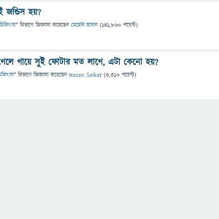
ই জন্ডিস হয়?
 ও চিকিৎসা
" বিভাগে
জিজ্ঞাসা
করেছেন
মেহেদী হাসান
(
141,860
পয়েন্ট)
গেলে গায়ে সুই ফোটার মত লাগে, এটা কেনো হয়?
ও চিকিৎসা
" বিভাগে
জিজ্ঞাসা
করেছেন
Hasan Saikat
(
3,310
পয়েন্ট)