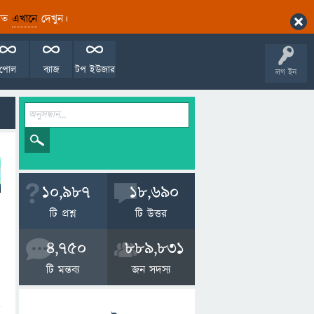
ারিত
এখানে
দেখুন।
পোল
ব্যাজ
টপ ইউজার
লগ ইন
10,987
18,690
টি প্রশ্ন
টি উত্তর
4,750
889,831
টি মন্তব্য
জন সদস্য