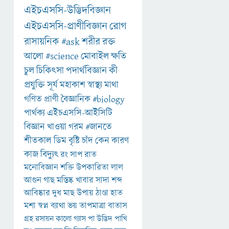
এইচএসসি-উদ্ভিদবিজ্ঞান
এইচএসসি-প্রাণীবিজ্ঞান
রোগ
রাসায়নিক
#ask
শরীর
রক্ত
আলো
#science
মোবাইল
ক্ষতি
চুল
চিকিৎসা
পদার্থবিজ্ঞান
কী
প্রযুক্তি
সূর্য
মহাকাশ
স্বাস্থ্য
মাথা
গণিত
প্রাণী
বৈজ্ঞানিক
#biology
পার্থক্য
এইচএসসি-আইসিটি
বিজ্ঞান
খাওয়া
গরম
#জানতে
শীতকাল
ডিম
বৃষ্টি
চাঁদ
কেন
কারণ
কাজ
বিদ্যুৎ
রং
সাপ
রাত
মনোবিজ্ঞান
শক্তি
উপকারিতা
লাল
আগুন
গাছ
মস্তিষ্ক
খাবার
সাদা
শব্দ
আবিষ্কার
দুধ
মাছ
উপায়
ঠাণ্ডা
হাত
মশা
স্বপ্ন
ব্যাথা
ভয়
তাপমাত্রা
বাতাস
গ্রহ
রসায়ন
কালো
গ্যাস
পা
উদ্ভিদ
পাখি