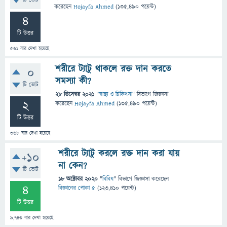
টি ভোট
করেছেন
Hojayfa Ahmed
(
135,490
পয়েন্ট)
4
টি উত্তর
561
বার দেখা হয়েছে
শরীরে ট্যাটু থাকলে রক্ত দান করতে
0
সমস্যা কী?
টি ভোট
28 ডিসেম্বর 2021
"
স্বাস্থ্য ও চিকিৎসা
" বিভাগে
জিজ্ঞাসা
2
করেছেন
Hojayfa Ahmed
(
135,490
পয়েন্ট)
টি উত্তর
368
বার দেখা হয়েছে
শরীরে ট্যাটু করলে রক্ত দান করা যায়
+10
না কেন?
টি ভোট
18 অক্টোবর 2020
"
বিবিধ
" বিভাগে
জিজ্ঞাসা
করেছেন
4
বিজ্ঞানের পোকা ৫
(
123,410
পয়েন্ট)
টি উত্তর
9,743
বার দেখা হয়েছে