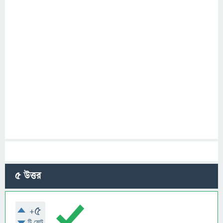
5
উত্তর
+5
টি ভোট