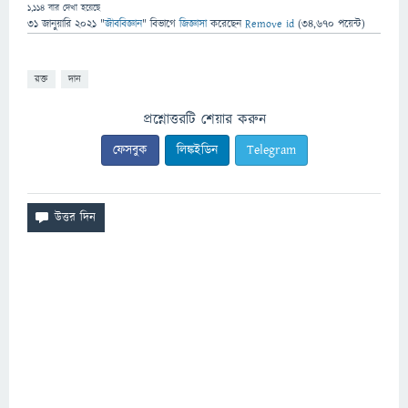
1,114
বার দেখা হয়েছে
31 জানুয়ারি 2021
"
জীববিজ্ঞান
" বিভাগে
জিজ্ঞাসা
করেছেন
Remove id
(
34,670
পয়েন্ট)
রক্ত
দান
প্রশ্নোত্তরটি শেয়ার করুন
ফেসবুক
লিঙ্কইডিন
Telegram