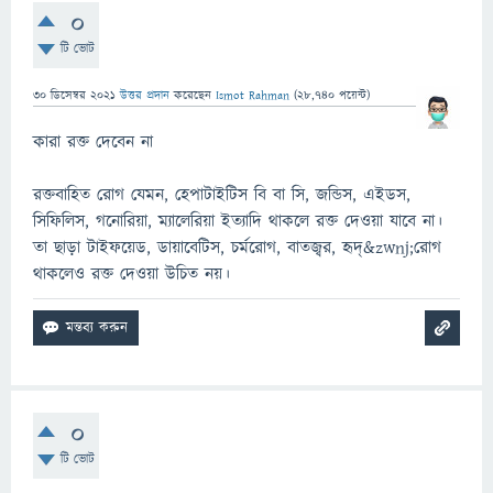
0
টি ভোট
30 ডিসেম্বর 2021
উত্তর প্রদান
করেছেন
Ismot Rahman
(
28,740
পয়েন্ট)
কারা রক্ত দেবেন না
রক্তবাহিত রোগ যেমন, হেপাটাইটিস বি বা সি, জন্ডিস, এইডস,
সিফিলিস, গনোরিয়া, ম্যালেরিয়া ইত্যাদি থাকলে রক্ত দেওয়া যাবে না।
তা ছাড়া টাইফয়েড, ডায়াবেটিস, চর্মরোগ, বাতজ্বর, হৃদ্&zwnj;রোগ
থাকলেও রক্ত দেওয়া উচিত নয়।
0
টি ভোট