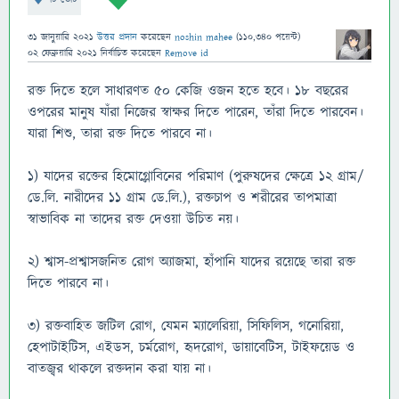
31 জানুয়ারি 2021
উত্তর প্রদান
করেছেন
noshin mahee
(
110,340
পয়েন্ট)
02 ফেব্রুয়ারি 2021
নির্বাচিত
করেছেন
Remove id
রক্ত দিতে হলে সাধারণত ৫০ কেজি ওজন হতে হবে। ১৮ বছরের
ওপরের মানুষ যাঁরা নিজের স্বাক্ষর দিতে পারেন, তাঁরা দিতে পারবেন।
যারা শিশু, তারা রক্ত দিতে পারবে না।
১) যাদের রক্তের হিমোগ্লোবিনের পরিমাণ (পুরুষদের ক্ষেত্রে ১২ গ্রাম/
ডে.লি. নারীদের ১১ গ্রাম ডে.লি.), রক্তচাপ ও শরীরের তাপমাত্রা
স্বাভাবিক না তাদের রক্ত দেওয়া উচিত নয়।
২) শ্বাস-প্রশ্বাসজনিত রোগ অ্যাজমা, হাঁপানি যাদের রয়েছে তারা রক্ত
দিতে পারবে না।
৩) রক্তবাহিত জটিল রোগ, যেমন ম্যালেরিয়া, সিফিলিস, গনোরিয়া,
হেপাটাইটিস, এইডস, চর্মরোগ, হৃদরোগ, ডায়াবেটিস, টাইফয়েড ও
বাতজ্বর থাকলে রক্তদান করা যায় না।