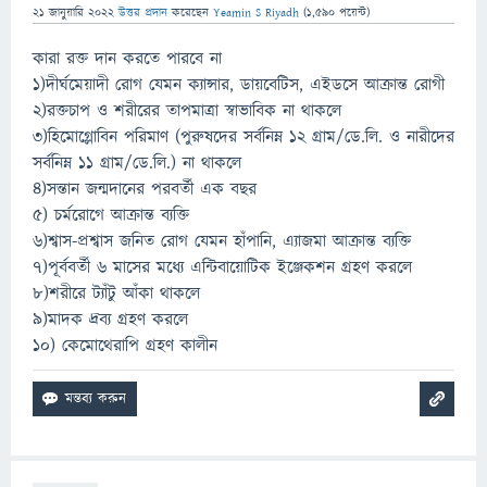
21 জানুয়ারি 2022
উত্তর প্রদান
করেছেন
Yeamin S Riyadh
(
1,590
পয়েন্ট)
কারা রক্ত দান করতে পারবে না
১)দীর্ঘমেয়াদী রোগ যেমন ক্যান্সার, ডায়বেটিস, এইডসে আক্রান্ত রোগী
২)রক্তচাপ ও শরীরের তাপমাত্রা স্বাভাবিক না থাকলে
৩)হিমোগ্লোবিন পরিমাণ (পুরুষদের সর্বনিম্ন ১২ গ্রাম/ডে.লি. ও নারীদের
সর্বনিম্ন ১১ গ্রাম/ডে.লি.) না থাকলে
৪)সন্তান জন্মদানের পরবর্তী এক বছর
৫) চর্মরোগে আক্রান্ত ব্যক্তি
৬)শ্বাস-প্রশ্বাস জনিত রোগ যেমন হাঁপানি, এ্যাজমা আক্রান্ত ব্যক্তি
৭)পূর্ববর্তী ৬ মাসের মধ্যে এন্টিবায়োটিক ইঞ্জেকশন গ্রহণ করলে
৮)শরীরে ট্যাঁটু আঁকা থাকলে
৯)মাদক দ্রব্য গ্রহণ করলে
১০) কেমোথেরাপি গ্রহণ কালীন