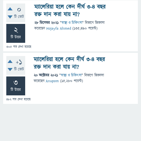
ম্যালেরিয়া হলে কেন দীর্ঘ ৩-৪ বছর
0
রক্ত দান করা যায় না?
টি ভোট
28 ডিসেম্বর 2021
"
স্বাস্থ্য ও চিকিৎসা
" বিভাগে
জিজ্ঞাসা
2
করেছেন
Hojayfa Ahmed
(
135,490
পয়েন্ট)
টি উত্তর
305
বার দেখা হয়েছে
ম্যালেরিয়া হলে কেন দীর্ঘ ৩-৪ বছর
+1
রক্ত দান করা যায় না?
টি ভোট
20 অক্টোবর 2021
"
স্বাস্থ্য ও চিকিৎসা
" বিভাগে
জিজ্ঞাসা
3
করেছেন
Anupom
(
15,280
পয়েন্ট)
টি উত্তর
482
বার দেখা হয়েছে