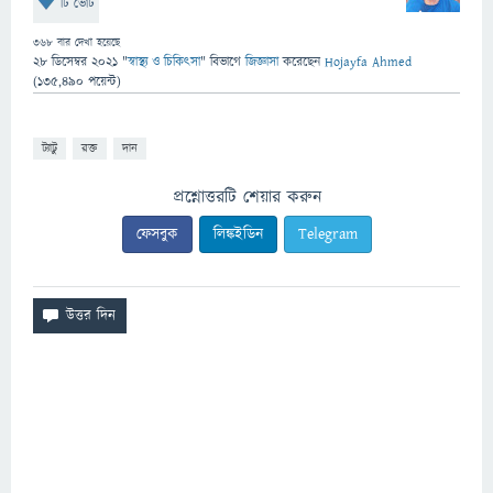
টি ভোট
368
বার দেখা হয়েছে
28 ডিসেম্বর 2021
"
স্বাস্থ্য ও চিকিৎসা
" বিভাগে
জিজ্ঞাসা
করেছেন
Hojayfa Ahmed
(
135,490
পয়েন্ট)
ট্যাটু
রক্ত
দান
প্রশ্নোত্তরটি শেয়ার করুন
ফেসবুক
লিঙ্কইডিন
Telegram