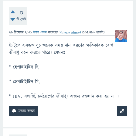
0
টি ভোট
29 ডিসেম্বর 2021
উত্তর প্রদান
করেছেন
Hojayfa Ahmed
(
135,490
পয়েন্ট)
ট্যাটুতে ব্যবহৃত সুচ অনেক সময় নানা ধরণের ক্ষতিকারক রোগ
জীবাণু বহন করতে পারে। যেমনঃ
* হেপাটাইটিস বি,
* হেপাটাইটিস সি,
* HIV, এলার্জি, চর্মরোগের জীবাণু। এজন্য রক্তদান করা হয় না।।