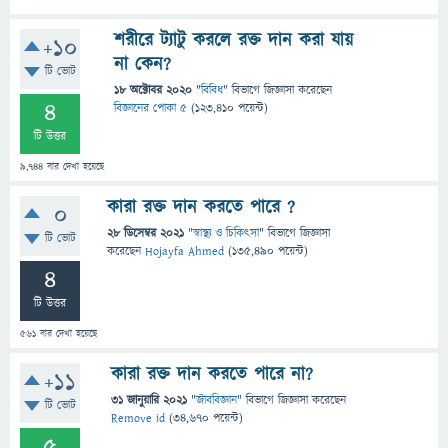
শরীরে ট্যাটু করলে রক্ত দান করা যায়
+10
না কেন?
টি ভোট
18 অক্টোবর 2020
"
বিবিধ
" বিভাগে
জিজ্ঞাসা
করেছেন
4
বিজ্ঞানের পোকা ৫
(
123,410
পয়েন্ট)
টি উত্তর
9,744
বার দেখা হয়েছে
কারা রক্ত ​​দান করতে পারে ?
0
28 ডিসেম্বর 2021
"
স্বাস্থ্য ও চিকিৎসা
" বিভাগে
জিজ্ঞাসা
টি ভোট
করেছেন
Hojayfa Ahmed
(
135,490
পয়েন্ট)
4
টি উত্তর
561
বার দেখা হয়েছে
কারা রক্ত ​​দান করতে পারে না?
+11
31 জানুয়ারি 2021
"
জীববিজ্ঞান
" বিভাগে
জিজ্ঞাসা
করেছেন
টি ভোট
Remove id
(
34,670
পয়েন্ট)