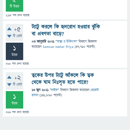
5
টি উত্তর
1,115
বার দেখা হয়েছে
ট্যাটু করলে কি হৃদরোগ হওয়ার ঝুঁকি
+5
বা প্রবণতা বাড়ে?
টি ভোট
03 জানুয়ারি 2021
"
স্বাস্থ্য ও চিকিৎসা
" বিভাগে
জিজ্ঞাসা
1
করেছেন
Samsun Nahar Priya
(
47,710
পয়েন্ট)
উত্তর
368
বার দেখা হয়েছে
ত্বকের উপর ট্যাটু আঁকলে কি ত্বক
+2
থেকে ঘাম নিঃসৃত হতে পারে?
টি ভোট
13 জুন 2021
"
লাইফ
" বিভাগে
জিজ্ঞাসা
করেছেন
মেহেদী
1
হাসান
(
141,860
পয়েন্ট)
উত্তর
369
বার দেখা হয়েছে