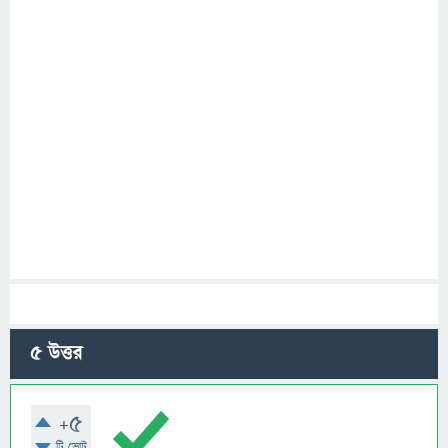
5
উত্তর
+5
টি ভোট