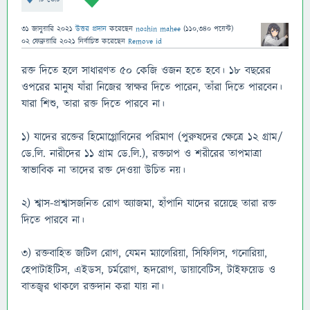
31 জানুয়ারি 2021
উত্তর প্রদান
করেছেন
noshin mahee
(
110,340
পয়েন্ট)
02 ফেব্রুয়ারি 2021
নির্বাচিত
করেছেন
Remove id
রক্ত দিতে হলে সাধারণত ৫০ কেজি ওজন হতে হবে। ১৮ বছরের
ওপরের মানুষ যাঁরা নিজের স্বাক্ষর দিতে পারেন, তাঁরা দিতে পারবেন।
যারা শিশু, তারা রক্ত দিতে পারবে না।
১) যাদের রক্তের হিমোগ্লোবিনের পরিমাণ (পুরুষদের ক্ষেত্রে ১২ গ্রাম/
ডে.লি. নারীদের ১১ গ্রাম ডে.লি.), রক্তচাপ ও শরীরের তাপমাত্রা
স্বাভাবিক না তাদের রক্ত দেওয়া উচিত নয়।
২) শ্বাস-প্রশ্বাসজনিত রোগ অ্যাজমা, হাঁপানি যাদের রয়েছে তারা রক্ত
দিতে পারবে না।
৩) রক্তবাহিত জটিল রোগ, যেমন ম্যালেরিয়া, সিফিলিস, গনোরিয়া,
হেপাটাইটিস, এইডস, চর্মরোগ, হৃদরোগ, ডায়াবেটিস, টাইফয়েড ও
বাতজ্বর থাকলে রক্তদান করা যায় না।