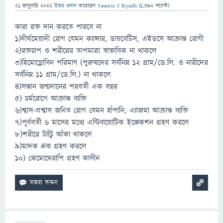
21 জানুয়ারি 2022
উত্তর প্রদান
করেছেন
Yeamin S Riyadh
(
1,590
পয়েন্ট)
কারা রক্ত দান করতে পারবে না
১)দীর্ঘমেয়াদী রোগ যেমন ক্যান্সার, ডায়বেটিস, এইডসে আক্রান্ত রোগী
২)রক্তচাপ ও শরীরের তাপমাত্রা স্বাভাবিক না থাকলে
৩)হিমোগ্লোবিন পরিমাণ (পুরুষদের সর্বনিম্ন ১২ গ্রাম/ডে.লি. ও নারীদের
সর্বনিম্ন ১১ গ্রাম/ডে.লি.) না থাকলে
৪)সন্তান জন্মদানের পরবর্তী এক বছর
৫) চর্মরোগে আক্রান্ত ব্যক্তি
৬)শ্বাস-প্রশ্বাস জনিত রোগ যেমন হাঁপানি, এ্যাজমা আক্রান্ত ব্যক্তি
৭)পূর্ববর্তী ৬ মাসের মধ্যে এন্টিবায়োটিক ইঞ্জেকশন গ্রহণ করলে
৮)শরীরে ট্যাঁটু আঁকা থাকলে
৯)মাদক দ্রব্য গ্রহণ করলে
১০) কেমোথেরাপি গ্রহণ কালীন