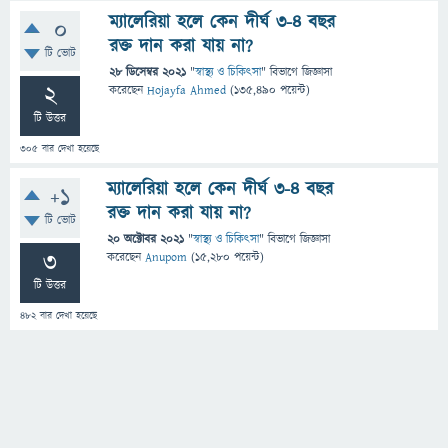
ম্যালেরিয়া হলে কেন দীর্ঘ ৩-৪ বছর
0
রক্ত দান করা যায় না?
টি ভোট
28 ডিসেম্বর 2021
"
স্বাস্থ্য ও চিকিৎসা
" বিভাগে
জিজ্ঞাসা
2
করেছেন
Hojayfa Ahmed
(
135,490
পয়েন্ট)
টি উত্তর
305
বার দেখা হয়েছে
ম্যালেরিয়া হলে কেন দীর্ঘ ৩-৪ বছর
+1
রক্ত দান করা যায় না?
টি ভোট
20 অক্টোবর 2021
"
স্বাস্থ্য ও চিকিৎসা
" বিভাগে
জিজ্ঞাসা
3
করেছেন
Anupom
(
15,280
পয়েন্ট)
টি উত্তর
482
বার দেখা হয়েছে