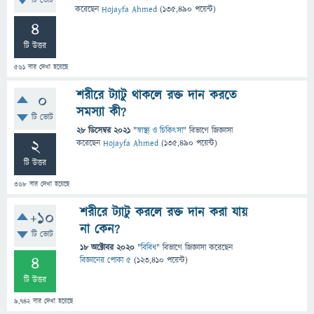
টি ভোট
করেছেন
Hojayfa Ahmed
(
135,490
পয়েন্ট)
4
টি উত্তর
561
বার দেখা হয়েছে
শরীরে ট্যাটু থাকলে রক্ত দান করতে
0
সমস্যা কী?
টি ভোট
28 ডিসেম্বর 2021
"
স্বাস্থ্য ও চিকিৎসা
" বিভাগে
জিজ্ঞাসা
2
করেছেন
Hojayfa Ahmed
(
135,490
পয়েন্ট)
টি উত্তর
368
বার দেখা হয়েছে
শরীরে ট্যাটু করলে রক্ত দান করা যায়
+10
না কেন?
টি ভোট
18 অক্টোবর 2020
"
বিবিধ
" বিভাগে
জিজ্ঞাসা
করেছেন
4
বিজ্ঞানের পোকা ৫
(
123,410
পয়েন্ট)
টি উত্তর
9,742
বার দেখা হয়েছে