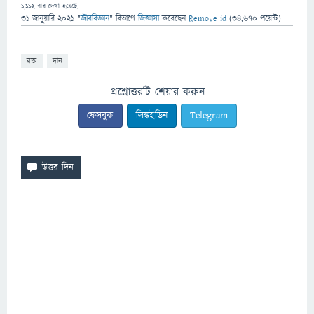
1,112
বার দেখা হয়েছে
31 জানুয়ারি 2021
"
জীববিজ্ঞান
" বিভাগে
জিজ্ঞাসা
করেছেন
Remove id
(
34,670
পয়েন্ট)
রক্ত
দান
প্রশ্নোত্তরটি শেয়ার করুন
ফেসবুক
লিঙ্কইডিন
Telegram