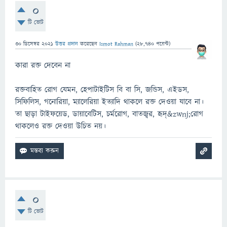
0
টি ভোট
30 ডিসেম্বর 2021
উত্তর প্রদান
করেছেন
Ismot Rahman
(
28,740
পয়েন্ট)
কারা রক্ত দেবেন না
রক্তবাহিত রোগ যেমন, হেপাটাইটিস বি বা সি, জন্ডিস, এইডস,
সিফিলিস, গনোরিয়া, ম্যালেরিয়া ইত্যাদি থাকলে রক্ত দেওয়া যাবে না।
তা ছাড়া টাইফয়েড, ডায়াবেটিস, চর্মরোগ, বাতজ্বর, হৃদ্&zwnj;রোগ
থাকলেও রক্ত দেওয়া উচিত নয়।
0
টি ভোট