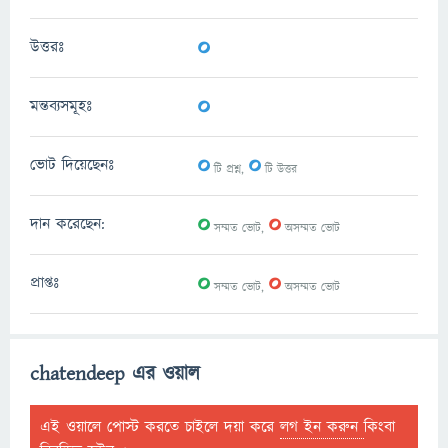
0
উত্তরঃ
0
মন্তব্যসমূহঃ
0
0
ভোট দিয়েছেনঃ
টি প্রশ্ন,
টি উত্তর
0
0
দান করেছেন:
সম্মত ভোট,
অসম্মত ভোট
0
0
প্রাপ্তঃ
সম্মত ভোট,
অসম্মত ভোট
chatendeep এর ওয়াল
এই ওয়ালে পোস্ট করতে চাইলে দয়া করে
লগ ইন করুন
কিংবা