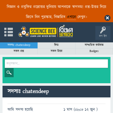
বিজ্ঞান ও প্রযুক্তির প্রশ্নোত্তর দুনিয়ায় আপনাকে স্বাগতম! প্রশ্ন-উত্তর দিয়ে
জিতে নিন পুরস্কার, বিস্তারিত
এখানে
দেখুন।
লগ ইন
সদস্যঃ chatendeep
ফিড
সাম্প্রতিক কর্মকান্ড
সকল প্রশ্ন
সকল উত্তর
Badges
সদস্যঃ chatendeep
আমি সদস্য হয়েছি
1 মাস (since 12 জুন )