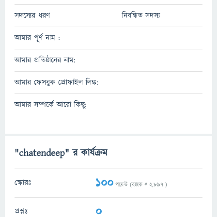
সদস্যের ধরণ
নিবন্ধিত সদস্য
আমার পূর্ণ নাম :
আমার প্রতিষ্ঠানের নাম:
আমার ফেসবুক প্রোফাইল লিঙ্ক:
আমার সম্পর্কে আরো কিছু:
"chatendeep" র কার্যক্রম
100
স্কোরঃ
পয়েন্ট (র‌্যাংক #
2,897
)
0
প্রশ্নঃ