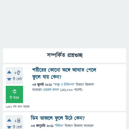
সম্পর্কিত প্রশ্নগুচ্ছ
শরীরের কোনো অঙ্গে আঘাত পেলে
+5
ফুলে যায় কেন?
টি ভোট
04 জুলাই 2021
"
স্বাস্থ্য ও চিকিৎসা
" বিভাগে
জিজ্ঞাসা
3
করেছেন
মেহেদী হাসান
(
141,860
পয়েন্ট)
টি উত্তর
1,451
বার দেখা হয়েছে
ডিম ভাজলে ফুলে উঠে কেন?
+4
03 জানুয়ারি 2021
"
বিবিধ
" বিভাগে
জিজ্ঞাসা
করেছেন
টি ভোট