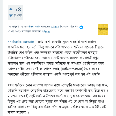
+4
টি ভোট
25 জানুয়ারি 2020
উত্তর প্রদান
করেছেন
Admin
(
71,360
পয়েন্ট)
11 মে 2021
সম্পাদিত
করেছেন
Admin
Shahadat Hossain
-
চোট লাগা জায়গার ফুলে যাওয়াটা আপাতভাবে
স্বাভাবিক মনে হয় বটে, কিন্তু আসলে এটা আমাদের শরীরের প্রত্যেক টিস্যুতে
উপস্থিত বেশ জটিল এবং দক্ষভাবে সাজানো একটা সতর্কীকরণ ব্যবস্থার
বহিঃপ্রকাশ। শরীরের কোন জায়গায় চোট আঘাত লাগলে বা রোগজীবাণুর
সংক্রমণ হলে এই সত
র্কীকরণ ব্যবস্থা শরীরকে তা সম্পর্কে ওয়াকিবহাল করে
তোলে। শরীর তখন সেই জায়গাতে প্রদাহ (inflammation) তৈরি করে।
আমাদের শরীরের প্রতিরক্ষা ব্যবস্থার একটি গুরুত্বপূর্ণ অঙ্গ হল এই পদ্ধতি।
যখন শরীরের কোন জায়গায় আঘাত লাগে (গোড়ালি মচকানোর কথাই ধরা যাক,
গোড়ালি মচকালে গোড়ালির হাড়গুলোর মধ্যে সংযোগ রক্ষাকারী তন্তু ছিঁড়ে যায় )
– তখন রক্তবাহী ছোট ছোট নালীগুলো ফেটে যায়, সুস্থ কোষগুলোও যায় মরে।
টিস্যুর এই চোট আর কোষের মৃত্যুর ফল দাঁড়ায় এই যে কোষ বা টিস্যুর মধ্যে
আটকে থাকা বেশ কিছু রাসায়নিক যৌগ ক্ষতস্থানে বেরিয়ে আসে – এটাই চোট
লাগার সংকেত ।