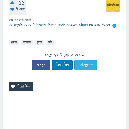
+11
টি ভোট
831
বার দেখা হয়েছে
25 জানুয়ারি 2020
"
জীববিজ্ঞান
" বিভাগে
জিজ্ঞাসা
করেছেন
Admin
(
71,360
পয়েন্ট)
শরীর
আঘাত
ফুলে
উঠা
প্রশ্নোত্তরটি শেয়ার করুন
ফেসবুক
লিঙ্কইডিন
Telegram