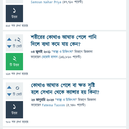
Samsun Nahar Priya
(
47,710
পয়েন্ট)
1
উত্তর
425
বার দেখা হয়েছে
শরীরের কোথাও আঘাত পেলে পানি
+2
দিলে ব্যথা কমে যায় কেন?
টি ভোট
04 জুলাই 2021
"
স্বাস্থ্য ও চিকিৎসা
" বিভাগে
জিজ্ঞাসা
2
করেছেন
মেহেদী হাসান
(
141,860
পয়েন্ট)
টি উত্তর
613
বার দেখা হয়েছে
কোথাও আঘাত পেলে বা ক্ষত সৃষ্টি
0
হলে সেখান থেকে ক্যান্সার হয় কিনা?
টি ভোট
23 জানুয়ারি 2023
"
স্বাস্থ্য ও চিকিৎসা
" বিভাগে
জিজ্ঞাসা
1
করেছেন
Fatema Tasnim
(
5,740
পয়েন্ট)
উত্তর
708
বার দেখা হয়েছে