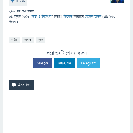
টি ভোট
1,450
বার দেখা হয়েছে
04 জুলাই 2021
"
স্বাস্থ্য ও চিকিৎসা
" বিভাগে
জিজ্ঞাসা
করেছেন
মেহেদী হাসান
(
141,860
পয়েন্ট)
শরীর
আঘাত
ফুলে
প্রশ্নোত্তরটি শেয়ার করুন
ফেসবুক
লিঙ্কইডিন
Telegram