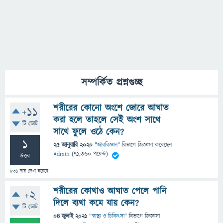
সম্পর্কিত প্রশ্নগুচ্ছ
শরীরের কোনো অংশে জোরে আঘাত
+11
করা হলে তাহলে সেই অংশ সাথে
টি ভোট
সাথে ফুলে ওঠে কেন?
1
25 জানুয়ারি 2020
"
জীববিজ্ঞান
" বিভাগে
জিজ্ঞাসা
করেছেন
Admin
(
71,360
পয়েন্ট)
উত্তর
831
বার দেখা হয়েছে
শরীরের কোথাও আঘাত পেলে পানি
+2
দিলে ব্যথা কমে যায় কেন?
টি ভোট
04 জুলাই 2021
"
স্বাস্থ্য ও চিকিৎসা
" বিভাগে
জিজ্ঞাসা