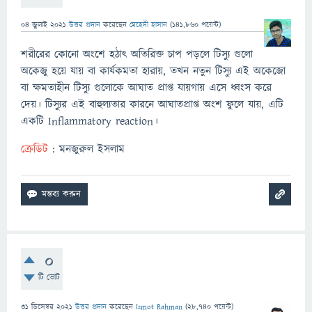
04 জুলাই 2021
উত্তর প্রদান
করেছেন
মেহেদী হাসান
(
141,860
পয়েন্ট)
শরীরের কোনো অংশে হঠাৎ অতিরিক্ত চাপ পড়লে টিস্যু গুলো
অকেজু হয়ে যায় বা কার্যকমতা হারায়, তখন নতুন টিস্যু এই অকেজো
বা ক্ষমতাহীন টিস্যু গুলোকে আঘাত প্রাপ্ত যায়গায় এসে ধ্বংস করে
দেয়। টিস্যুর এই বাহুল্যতার কারনে আঘাতপ্রাপ্ত অংশ ফুলে যায়, এটি
একটি Inflammatory reaction।
ক্রেডিট
: মনজুরুল ইসলাম
0
টি ভোট
31 ডিসেম্বর 2021
উত্তর প্রদান
করেছেন
Ismot Rahman
(
28,740
পয়েন্ট)