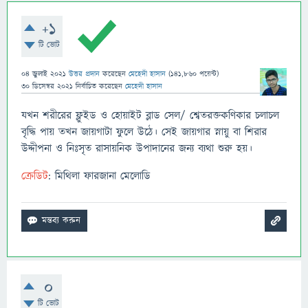
+1
টি ভোট
04 জুলাই 2021
উত্তর প্রদান
করেছেন
মেহেদী হাসান
(
141,860
পয়েন্ট)
30 ডিসেম্বর 2021
নির্বাচিত
করেছেন
মেহেদী হাসান
যখন শরীরের ফ্লুইড ও হোয়াইট ব্লাড সেল/ শ্বেতরক্তকণিকার চলাচল
বৃদ্ধি পায় তখন জায়গাটা ফুলে উঠে। সেই জায়গার স্নায়ু বা শিরার
উদ্দীপনা ও নিঃসৃত রাসায়নিক উপাদানের জন্য ব্যথা শুরু হয়।
ক্রেডিট
: মিথিলা ফারজানা মেলোডি
0
টি ভোট