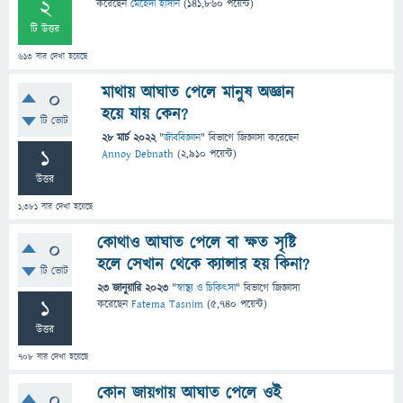
2
করেছেন
মেহেদী হাসান
(
141,860
পয়েন্ট)
টি উত্তর
613
বার দেখা হয়েছে
মাথায় আঘাত পেলে মানুষ অজ্ঞান
0
হয়ে যায় কেন?
টি ভোট
28 মার্চ 2022
"
জীববিজ্ঞান
" বিভাগে
জিজ্ঞাসা
করেছেন
1
Annoy Debnath
(
2,910
পয়েন্ট)
উত্তর
1,381
বার দেখা হয়েছে
কোথাও আঘাত পেলে বা ক্ষত সৃষ্টি
0
হলে সেখান থেকে ক্যান্সার হয় কিনা?
টি ভোট
23 জানুয়ারি 2023
"
স্বাস্থ্য ও চিকিৎসা
" বিভাগে
জিজ্ঞাসা
1
করেছেন
Fatema Tasnim
(
5,740
পয়েন্ট)
উত্তর
708
বার দেখা হয়েছে
কোন জায়গায় আঘাত পেলে ওই
0