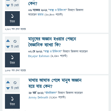
0
কেন?
টি ভোট
06 নভেম্বর 2022
"
স্বাস্থ্য ও চিকিৎসা
" বিভাগে
জিজ্ঞাসা
1
করেছেন
হায়াত
(
20,400
পয়েন্ট)
উত্তর
2,282
বার দেখা হয়েছে
মানুষের অজ্ঞান হওয়ার পেছনে
0
বৈজ্ঞানিক ব্যাখ্যা কি?
টি ভোট
02 মে 2022
"
স্বাস্থ্য ও চিকিৎসা
" বিভাগে
জিজ্ঞাসা
করেছেন
1
Reyajur Rahman
(
9,290
পয়েন্ট)
উত্তর
1,375
বার দেখা হয়েছে
মাথায় আঘাত পেলে মানুষ অজ্ঞান
0
হয়ে যায় কেন?
টি ভোট
28 মার্চ 2022
"
জীববিজ্ঞান
" বিভাগে
জিজ্ঞাসা
করেছেন
1
Annoy Debnath
(
2,910
পয়েন্ট)
উত্তর