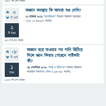
1,380
বার দেখা হয়েছে
অজ্ঞান অবস্থায় কি আমরা স্বপ্ন দেখি?
0
12 নভেম্বর 2021
"
মনোবিজ্ঞান
" বিভাগে
জিজ্ঞাসা
করেছেন
টি ভোট
Fake Id
(
14,120
পয়েন্ট)
2
টি উত্তর
557
বার দেখা হয়েছে
অজ্ঞান হয়ে যাওয়ার পর পানি ছিটিয়ে
+8
দিলে জ্ঞান ফিরার পেছেনে সাইন্সটা
টি ভোট
কী?
1
29 সেপ্টেম্বর 2020
"
স্বাস্থ্য ও চিকিৎসা
" বিভাগে
জিজ্ঞাসা
করেছেন
বিজ্ঞানের পোকা ৪
(
15,710
পয়েন্ট)
উত্তর
1,626
বার দেখা হয়েছে