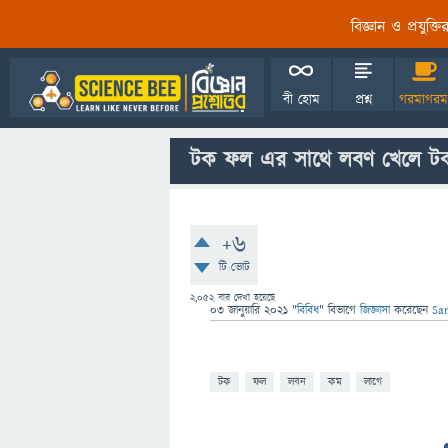
বিজ্ঞান ও প্রযুক্
বী হোম
প্রশ্ন
গরমাগরম
টক ফল এর সাথে লবণ খেলে ট
+6
টি ভোট
2,052
বার দেখা হয়েছে
03 জানুয়ারি 2021
"
বিবিধ
" বিভাগে
জিজ্ঞাসা
করেছেন
Sa
টক
ফল
লবন
কম
লাগে