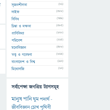
(81)
র
সৃজনশীলতা
(388)
লাইফ
(749)
বিবিধ
(385)
চিন্তা ও দক্ষতা
(620)
প্রাণিবিদ্যা
(225)
পরিবেশ
(488)
মনোবিজ্ঞান
(669)
তত্ত্ব ও গবেষণা
(112)
বাংলাদেশ ও বিশ্ব
(62)
মিথোলজি
সর্বাপেক্ষা জনপ্রিয় ট্যাগসমূহ
মানুষ
পানি
ঘুম
পদার্থ
-
জীববিজ্ঞান
চোখ
পৃথিবী