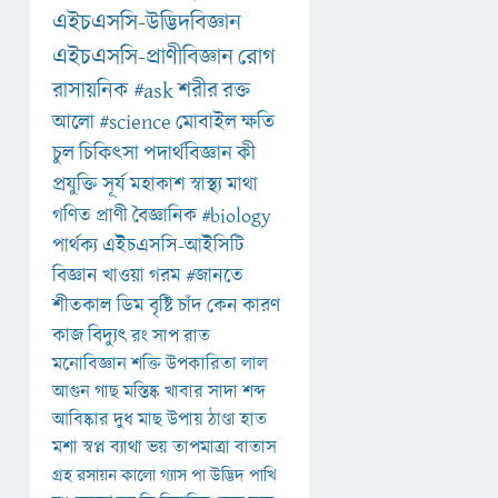
এইচএসসি-উদ্ভিদবিজ্ঞান
এইচএসসি-প্রাণীবিজ্ঞান
রোগ
রাসায়নিক
#ask
শরীর
রক্ত
আলো
#science
মোবাইল
ক্ষতি
চুল
চিকিৎসা
পদার্থবিজ্ঞান
কী
প্রযুক্তি
সূর্য
মহাকাশ
স্বাস্থ্য
মাথা
গণিত
প্রাণী
বৈজ্ঞানিক
#biology
পার্থক্য
এইচএসসি-আইসিটি
বিজ্ঞান
খাওয়া
গরম
#জানতে
শীতকাল
ডিম
বৃষ্টি
চাঁদ
কেন
কারণ
কাজ
বিদ্যুৎ
রং
সাপ
রাত
মনোবিজ্ঞান
শক্তি
উপকারিতা
লাল
আগুন
গাছ
মস্তিষ্ক
খাবার
সাদা
শব্দ
আবিষ্কার
দুধ
মাছ
উপায়
ঠাণ্ডা
হাত
মশা
স্বপ্ন
ব্যাথা
ভয়
তাপমাত্রা
বাতাস
গ্রহ
রসায়ন
কালো
গ্যাস
পা
উদ্ভিদ
পাখি