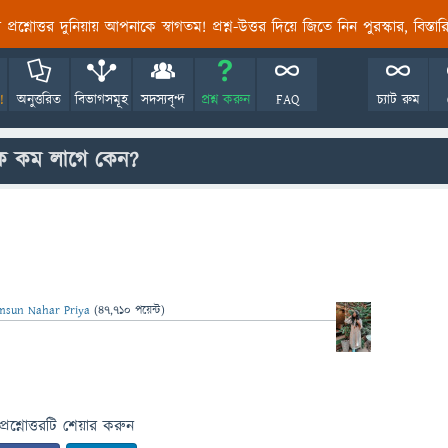
তির প্রশ্নোত্তর দুনিয়ায় আপনাকে স্বাগতম! প্রশ্ন-উত্তর দিয়ে জিতে নিন পুরস্কার, বিস্ত
!
অনুত্তরিত
বিভাগসমূহ
সদস্যবৃন্দ
প্রশ্ন করুন
FAQ
চ্যাট রুম
ক কম লাগে কেন?
msun Nahar Priya
(
47,710
পয়েন্ট)
প্রশ্নোত্তরটি শেয়ার করুন