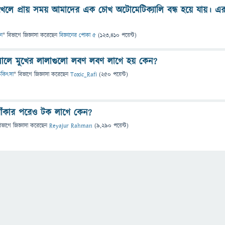
েলে প্রায় সময় আমাদের এক চোখ অটোমেটিক্যালি বন্ধ হয়ে যায়। এ
ান
" বিভাগে
জিজ্ঞাসা
করেছেন
বিজ্ঞানের পোকা ৫
(
123,410
পয়েন্ট)
ালে মুখের লালাগুলো লবণ লবণ লাগে হয় কেন?
 চিকিৎসা
" বিভাগে
জিজ্ঞাসা
করেছেন
Toxic_Rafi
(
250
পয়েন্ট)
াঁকার পরেও টক লাগে কেন?
িভাগে
জিজ্ঞাসা
করেছেন
Reyajur Rahman
(
9,290
পয়েন্ট)