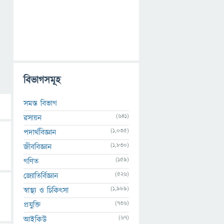
বিভাগসমূহ
সমস্ত বিভাগ
(641)
রসায়ন
(1,035)
পদার্থবিজ্ঞান
(1,830)
জীববিজ্ঞান
(159)
গণিত
(526)
জ্যোতির্বিজ্ঞান
(1,989)
স্বাস্থ্য ও চিকিৎসা
(736)
প্রযুক্তি
(67)
আইকিউ