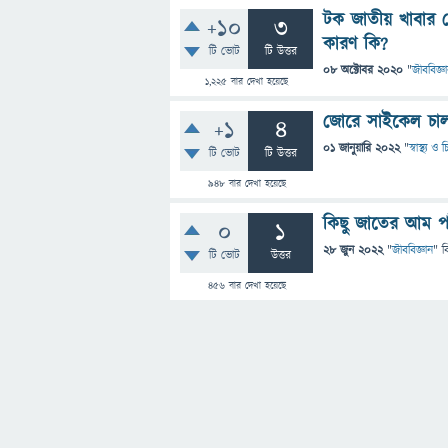
টক জাতীয় খাবার খ
+10
3
কারণ কি?
টি ভোট
টি উত্তর
08 অক্টোবর 2020
"
জীববিজ্ঞ
1,225
বার দেখা হয়েছে
জোরে সাইকেল চাল
+1
4
01 জানুয়ারি 2022
"
স্বাস্থ্য ও
টি ভোট
টি উত্তর
948
বার দেখা হয়েছে
কিছু জাতের আম প
0
1
28 জুন 2022
"
জীববিজ্ঞান
" ব
টি ভোট
উত্তর
456
বার দেখা হয়েছে