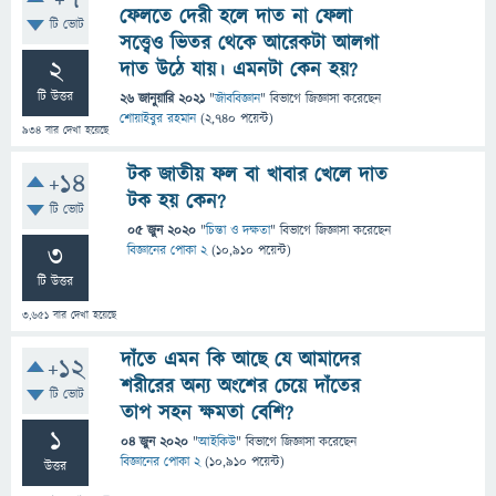
+7
ফেলতে দেরী হলে দাত না ফেলা
টি ভোট
সত্ত্বেও ভিতর থেকে আরেকটা আলগা
2
দাত উঠে যায়। এমনটা কেন হয়?
টি উত্তর
26 জানুয়ারি 2021
"
জীববিজ্ঞান
" বিভাগে
জিজ্ঞাসা
করেছেন
শোয়াইবুর রহমান
(
2,740
পয়েন্ট)
934
বার দেখা হয়েছে
টক জাতীয় ফল বা খাবার খেলে দাত
+14
টক হয় কেন?
টি ভোট
05 জুন 2020
"
চিন্তা ও দক্ষতা
" বিভাগে
জিজ্ঞাসা
করেছেন
3
বিজ্ঞানের পোকা 2
(
10,910
পয়েন্ট)
টি উত্তর
3,651
বার দেখা হয়েছে
দাঁতে এমন কি আছে যে আমাদের
+12
শরীরের অন্য অংশের চেয়ে দাঁতের
টি ভোট
তাপ সহন ক্ষমতা বেশি?
1
04 জুন 2020
"
আইকিউ
" বিভাগে
জিজ্ঞাসা
করেছেন
বিজ্ঞানের পোকা 2
(
10,910
পয়েন্ট)
উত্তর