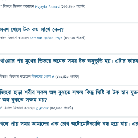
ন
" বিভাগে
জিজ্ঞাসা
করেছেন
Hojayfa Ahmed
(
135,490
পয়েন্ট)
লবণ খেলে টক কম লাগে কেন?
িভাগে
জিজ্ঞাসা
করেছেন
Samsun Nahar Priya
(
47,710
পয়েন্ট)
ার খাওয়ার পর মুখের ভিতরে অনেক সময় টক অনুভূতি হয়। এটার কার
বিভাগে
জিজ্ঞাসা
করেছেন
বিজ্ঞানের পোকা ৫
(
123,410
পয়েন্ট)
িহবা ছাড়া শরীর সকল অঙ্গ বুঝতে সক্ষম কিন্তু মিষ্টি বা টক স্বাদ যুক্ত
অঙ্গ বুঝতে সক্ষম নয়?
ন
" বিভাগে
জিজ্ঞাসা
করেছেন
R Atiqur
(
43,950
পয়েন্ট)
েলে প্রায় সময় আমাদের এক চোখ অটোমেটিক্যালি বন্ধ হয়ে যায়। এ