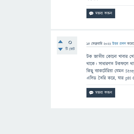
0
15 ফেব্রুয়ারি 2022
উত্তর প্রদান
করে
টি ভোট
টক জাতীয় কোনো খাবার খে
থাকে। সাধারণত টকফলে থা
কিছু ব্যাকটেরিয়া যেমন Str
এসিড তৈরি করে, যার pH 