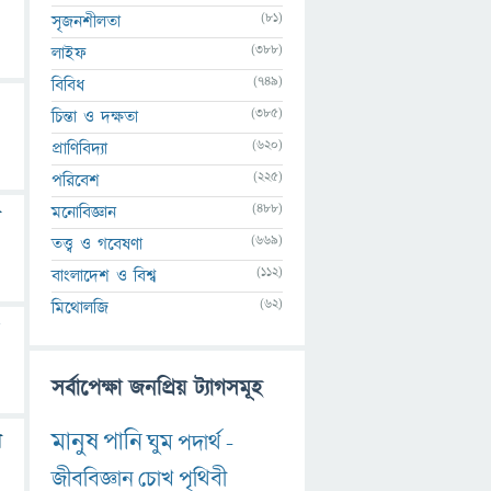
(81)
সৃজনশীলতা
(388)
লাইফ
(749)
বিবিধ
(385)
চিন্তা ও দক্ষতা
(620)
প্রাণিবিদ্যা
(225)
পরিবেশ
(488)
মনোবিজ্ঞান
ন
(669)
তত্ত্ব ও গবেষণা
(112)
বাংলাদেশ ও বিশ্ব
(62)
মিথোলজি
সর্বাপেক্ষা জনপ্রিয় ট্যাগসমূহ
মানুষ
পানি
ঘুম
পদার্থ
-
র
জীববিজ্ঞান
চোখ
পৃথিবী