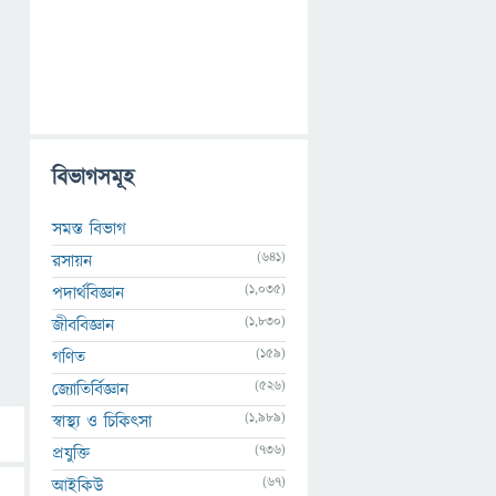
বিভাগসমূহ
সমস্ত বিভাগ
(641)
রসায়ন
(1,035)
পদার্থবিজ্ঞান
(1,830)
জীববিজ্ঞান
(159)
গণিত
(526)
জ্যোতির্বিজ্ঞান
(1,989)
স্বাস্থ্য ও চিকিৎসা
(736)
প্রযুক্তি
(67)
আইকিউ