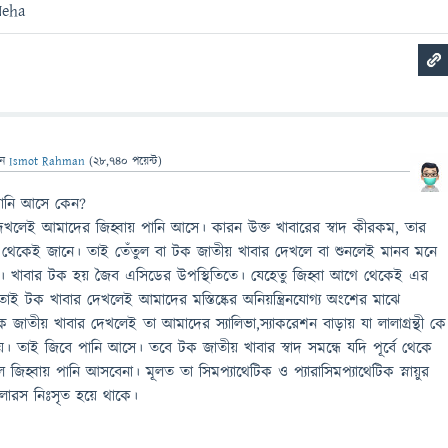
Neha
েন
Ismot Rahman
(
28,740
পয়েন্ট)
পানি আসে কেন?
খলেই আমাদের জিহ্বায় পানি আসে। কারন উক্ত খাবারের স্বাদ কীরকম, তার
 থেকেই জানে। তাই তেঁতুল বা টক জাতীয় খাবার দেখলে বা শুনলেই মানব মনে
হয়। খাবার টক হয় জৈব এসিডের উপস্থিতিতে। যেহেতু জিহ্বা আগে থেকেই এর
 তাই টক খাবার দেখলেই আমাদের মস্তিষ্কের অনিয়ন্ত্রিনযোগ্য অংশের মাঝে
টক জাতীয় খাবার দেখলেই তা আমাদের স্যালিভা,স্যাকরেশন বাড়ায় যা লালাগ্রন্থী কে
েয়। তাই জিবে পানি আসে। তবে টক জাতীয় খাবার স্বাদ সমন্ধে যদি পূর্বে থেকে
জিহ্বায় পানি আসবেনা। মূলত তা সিমপ্যাথেটিক ও প্যারাসিমপ্যাথেটিক স্নায়ুর
লারস নিঃসৃত হয়ে থাকে।