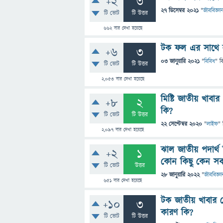
+2
3
27 ডিসেম্বর 2021
"
জীববিজ্ঞা
টি ভোট
টি উত্তর
662
বার দেখা হয়েছে
টক ফল এর সাথে 
+6
3
03 জানুয়ারি 2021
"
বিবিধ
" ব
টি ভোট
টি উত্তর
2,053
বার দেখা হয়েছে
মিষ্টি জাতীয় খাব
+8
2
কি?
টি ভোট
টি উত্তর
22 সেপ্টেম্বর 2020
"
লাইফ
" 
2,097
বার দেখা হয়েছে
ঝাল জাতীয় পদার্থ জ
+2
1
কোন কিছু কেন সব 
টি ভোট
উত্তর
28 জানুয়ারি 2022
"
জীববিজ্ঞা
651
বার দেখা হয়েছে
টক জাতীয় খাবার খ
+10
3
কারণ কি?
টি ভোট
টি উত্তর