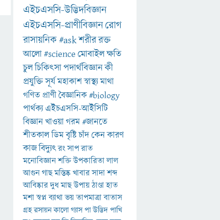
এইচএসসি-উদ্ভিদবিজ্ঞান
এইচএসসি-প্রাণীবিজ্ঞান
রোগ
রাসায়নিক
#ask
শরীর
রক্ত
আলো
#science
মোবাইল
ক্ষতি
চুল
চিকিৎসা
পদার্থবিজ্ঞান
কী
প্রযুক্তি
সূর্য
মহাকাশ
স্বাস্থ্য
মাথা
গণিত
প্রাণী
বৈজ্ঞানিক
#biology
পার্থক্য
এইচএসসি-আইসিটি
বিজ্ঞান
খাওয়া
গরম
#জানতে
শীতকাল
ডিম
বৃষ্টি
চাঁদ
কেন
কারণ
কাজ
বিদ্যুৎ
রং
সাপ
রাত
মনোবিজ্ঞান
শক্তি
উপকারিতা
লাল
আগুন
গাছ
মস্তিষ্ক
খাবার
সাদা
শব্দ
আবিষ্কার
দুধ
মাছ
উপায়
ঠাণ্ডা
হাত
মশা
স্বপ্ন
ব্যাথা
ভয়
তাপমাত্রা
বাতাস
গ্রহ
রসায়ন
কালো
গ্যাস
পা
উদ্ভিদ
পাখি