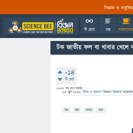
বিজ্ঞান ও প্রযুক্
বী হোম
প্রশ্ন
গরমাগরম
টক জাতীয় ফল বা খাবার খেলে
+14
টি ভোট
3,655
বার দেখা হয়েছে
05 জুন 2020
"
চিন্তা ও দক্ষতা
" বিভাগে
জিজ্ঞাসা
করেছে
টক
ফল
খাবার
দাত