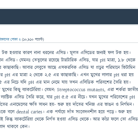
িজ্ঞানের পোকা 2
(
10,910
পয়েন্ট)
 টক হওয়ার কারণ নানা ধরনের এসিড। মূলত এসিডের জন্যই ফল টক হয়।
নান এসিড। যেমনঃ তেতুলের রয়েছে টারটারিক এসিড, যার pH মাত্রা, ১.৮ থেকে
এর কাছাকাছি। আবার লেবুতে আছে এসকরবিক এসিড যা প্রচুর পরিমানে ভিটামিন
, এর pH এর মাত্রা ২ থেকে ২.৫ এর কাছাকাছি। এখন মুখের লালার pH ধরা হয়
৫ এর নিচে যদি pH এর মান নেমে যায় তখন এসিডিক পরিবশের তৈরি হয়।
খের কিছু ব্যাকটেরিয়া। যেমন: Streptococcus mutants, এরা শর্করা জাতীয
ায় ল্যাক্টিক এসিড তৈরি করে, যার pH ৫.৫ এর নীচে। যখন মুখের পরিবেশের pH
ের এনামেলের ক্ষতি সাধন হয়- শুরু হয় দাঁতের খনিজ এর ভাঙন ও নির্গমন।
 একে বলে dental caries। এক পর্যায়ে দাঁত সংবেদনশীল হয়ে পড়ে। শুরু হয়
াই কিন্তু ব্যাকটেরিয়া থেকে নির্গত হওয়া এসিড থেকে। আর কাঁচা ফলে তো এসি
বাদ থাকবে কেন।