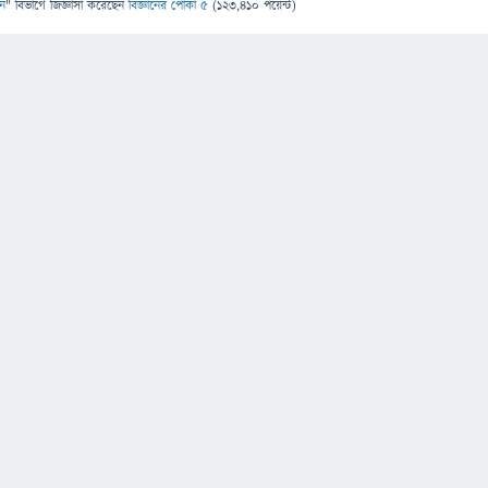
ান
" বিভাগে
জিজ্ঞাসা
করেছেন
বিজ্ঞানের পোকা ৫
(
123,410
পয়েন্ট)