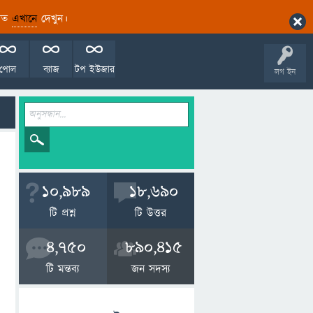
ারিত
এখানে
দেখুন।
পোল
ব্যাজ
টপ ইউজার
লগ ইন
10,989
18,690
টি প্রশ্ন
টি উত্তর
4,750
890,415
টি মন্তব্য
জন সদস্য