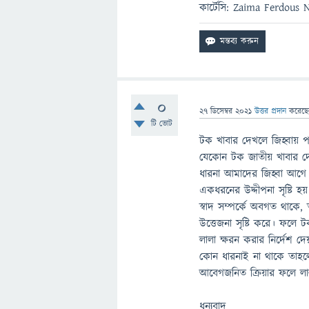
কার্টেসি: Zaima Ferdous 
0
27 ডিসেম্বর 2021
উত্তর প্রদান
করেছ
টি ভোট
টক খাবার দেখলে জিহ্বায় 
যেকোন টক জাতীয় খাবার দে
ধারনা আমাদের জিহ্বা আগে
একধরনের উদ্দীপনা সৃষ্টি 
স্বাদ সম্পর্কে অবগত থাকে,
উত্তেজনা সৃষ্টি করে। ফলে 
লালা ক্ষরন করার নির্দেশ দ
কোন ধারনাই না থাকে তাহলে 
আবেগজনিত ক্রিয়ার ফলে লা
ধন্যবাদ