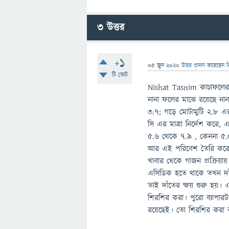
3
উত্তর
+1
05 জুন 2020
উত্তর প্রদান
করেছেন
ব
টি ভোট
Nishat Tasnim কাচাফলের
নানা ফলের মাঝে রয়েছে না
৩.৭; গড়ে মোটামুটি ২.৮ 
সি এর মাত্রা নির্দেশ করে
৫.৬ থেকে ৭.৯ , কেননা ৫.
আর এই পরিবেশ তৈরি করে মু
খাবার থেকে গাজন প্রক্রিয়
এসিডিক হতে থাকে তখন দাঁত
তাই দাঁতের ক্ষয় শুরু হয়।
শিরশির করা। পুরো ব্যাপারট
রয়েছেই। তো শিরশির করা 