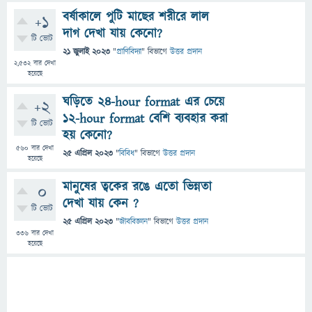
বর্ষাকালে পুটি মাছের শরীরে লাল
+1
দাগ দেখা যায় কেনো?
টি ভোট
21 জুলাই 2023
"
প্রাণিবিদ্যা
" বিভাগে
উত্তর প্রদান
2,532
বার দেখা
হয়েছে
ঘড়িতে 24-hour format এর চেয়ে
+2
12-hour format বেশি ব্যবহার করা
টি ভোট
হয় কেনো?
560
বার দেখা
25 এপ্রিল 2023
"
বিবিধ
" বিভাগে
উত্তর প্রদান
হয়েছে
মানুষের ত্বকের রঙে এতো ভিন্নতা
0
দেখা যায় কেন ?
টি ভোট
25 এপ্রিল 2023
"
জীববিজ্ঞান
" বিভাগে
উত্তর প্রদান
336
বার দেখা
হয়েছে