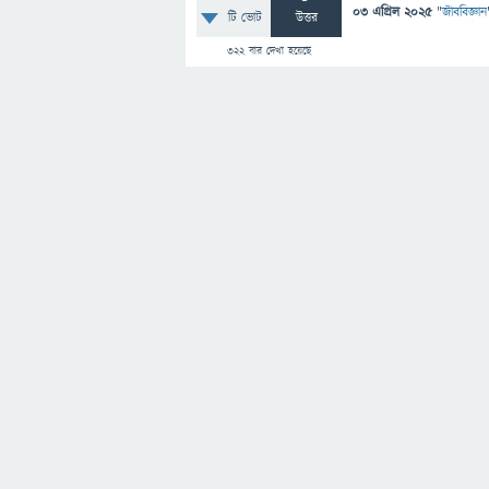
03 এপ্রিল 2025
"
জীববিজ্ঞান
টি ভোট
উত্তর
322
বার দেখা হয়েছে