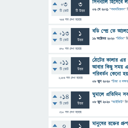
সিগন্যাল হিসেবে ল
+3
3
06 মে 2021
"
পদার্থবিজ্ঞান
" 
টি ভোট
টি উত্তর
734
বার দেখা হয়েছে
বডি স্প্রে তে আ্
+13
1
16 অক্টোবর 2020
"
বিবিধ
" ব
টি ভোট
উত্তর
470
বার দেখা হয়েছে
ঠোটের কালার এর প
+11
1
আবার কিছু সময় এ
টি ভোট
উত্তর
পরিবর্তন কেনো হ
2,254
বার দেখা হয়েছে
08 জুন 2020
"
চিন্তা ও দক্ষ
ঘুমালে প্রতিদিন
+14
1
08 জুন 2020
"
আইকিউ
" বি
টি ভোট
উত্তর
510
বার দেখা হয়েছে
মানুষের রক্তের গ্র
0
1