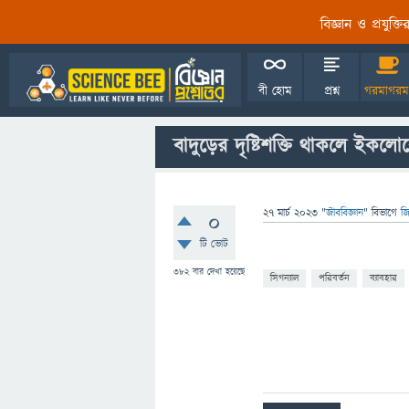
বিজ্ঞান ও প্রযুক্
বী হোম
প্রশ্ন
গরমাগরম
বাদুড়ের দৃষ্টিশক্তি থাকলে ইক
27 মার্চ 2023
"
জীববিজ্ঞান
" বিভাগে
জি
0
টি ভোট
382
বার দেখা হয়েছে
সিগন্যাল
পরিবর্তন
ব্যাবহার