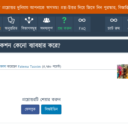
তির প্রশ্নোত্তর দুনিয়ায় আপনাকে স্বাগতম! প্রশ্ন-উত্তর দিয়ে জিতে নিন পুরস্কার, বিস্ত
!
অনুত্তরিত
বিভাগসমূহ
সদস্যবৃন্দ
প্রশ্ন করুন
FAQ
চ্যাট রুম
লোকেশন কেনো ব্যাবহার করে?
জ্ঞাসা
করেছেন
Fatema Tasnim
(
5,740
পয়েন্ট)
প্রশ্নোত্তরটি শেয়ার করুন
ফেসবুক
লিঙ্কইডিন