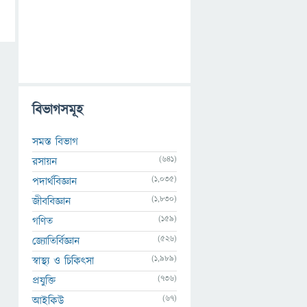
বিভাগসমূহ
সমস্ত বিভাগ
(641)
রসায়ন
(1,035)
পদার্থবিজ্ঞান
(1,830)
জীববিজ্ঞান
(159)
গণিত
(526)
জ্যোতির্বিজ্ঞান
(1,989)
স্বাস্থ্য ও চিকিৎসা
(736)
প্রযুক্তি
(67)
আইকিউ