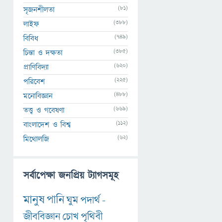
(81)
সৃজনশীলতা
(388)
লাইফ
(749)
বিবিধ
(385)
চিন্তা ও দক্ষতা
(620)
প্রাণিবিদ্যা
(225)
পরিবেশ
(488)
মনোবিজ্ঞান
(669)
তত্ত্ব ও গবেষণা
(112)
বাংলাদেশ ও বিশ্ব
(62)
মিথোলজি
সর্বাপেক্ষা জনপ্রিয় ট্যাগসমূহ
মানুষ
পানি
ঘুম
পদার্থ
-
জীববিজ্ঞান
চোখ
পৃথিবী