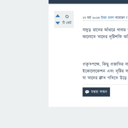
0
27 মার্চ 2023
উত্তর প্রদান
করেছেন
F
টি ভোট
বাদুড় রাতের আঁধারে খাবার 
আলোতে তাদের দৃষ্টিশক্তি 
প্রকৃতপক্ষে, কিছু প্রজাতির
ইকোলোকেশন এবং দৃষ্টির সং
যা তাদের দ্রুত গতিতে উড়ে