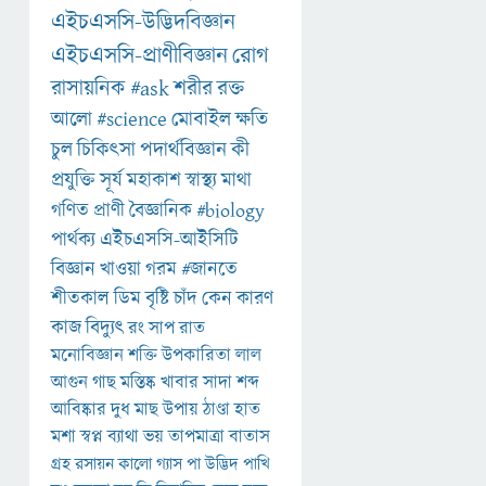
এইচএসসি-উদ্ভিদবিজ্ঞান
এইচএসসি-প্রাণীবিজ্ঞান
রোগ
রাসায়নিক
#ask
শরীর
রক্ত
আলো
#science
মোবাইল
ক্ষতি
চুল
চিকিৎসা
পদার্থবিজ্ঞান
কী
প্রযুক্তি
সূর্য
মহাকাশ
স্বাস্থ্য
মাথা
গণিত
প্রাণী
বৈজ্ঞানিক
#biology
পার্থক্য
এইচএসসি-আইসিটি
বিজ্ঞান
খাওয়া
গরম
#জানতে
শীতকাল
ডিম
বৃষ্টি
চাঁদ
কেন
কারণ
কাজ
বিদ্যুৎ
রং
সাপ
রাত
মনোবিজ্ঞান
শক্তি
উপকারিতা
লাল
আগুন
গাছ
মস্তিষ্ক
খাবার
সাদা
শব্দ
আবিষ্কার
দুধ
মাছ
উপায়
ঠাণ্ডা
হাত
মশা
স্বপ্ন
ব্যাথা
ভয়
তাপমাত্রা
বাতাস
গ্রহ
রসায়ন
কালো
গ্যাস
পা
উদ্ভিদ
পাখি