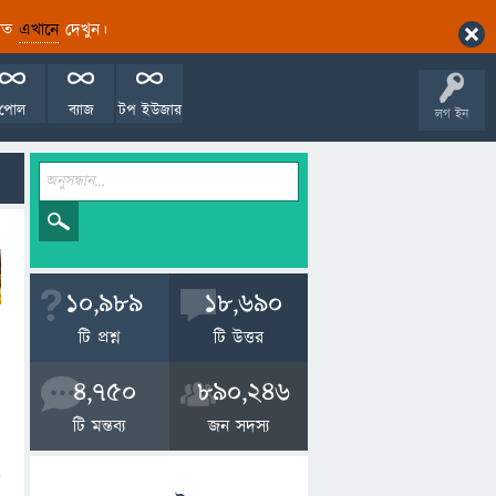
ারিত
এখানে
দেখুন।
পোল
ব্যাজ
টপ ইউজার
লগ ইন
10,989
18,690
টি প্রশ্ন
টি উত্তর
4,750
890,246
টি মন্তব্য
জন সদস্য