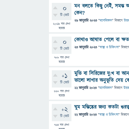
মন বলতে কিছু নেই, সমস্ত অনূ
0
কেন?
টি ভোট
26 জানুয়ারি 2023
"
মনোবিজ্ঞান
" বিভাগে
উত্ত
6,019
বার দেখা
হয়েছে
কোথাও আঘাত পেলে বা ক্ষত সৃ
0
23 জানুয়ারি 2023
"
স্বাস্থ্য ও চিকিৎসা
" বিভাগ
টি ভোট
708
বার দেখা
হয়েছে
মুভি বা সিরিজের দু:খ বা আ
+1
ভালো লাগার অনুভূতি দেয় ক
টি ভোট
22 জানুয়ারি 2023
"
মনোবিজ্ঞান
" বিভাগে
উত্ত
660
বার দেখা
হয়েছে
ঘুম মস্তিষ্কের জন্য কতটা গুরত্
+2
22 জানুয়ারি 2023
"
স্বাস্থ্য ও চিকিৎসা
" বিভাগে
টি ভোট
764
বার দেখা