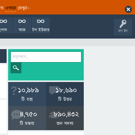
ারিত
এখানে
দেখুন।
পোল
ব্যাজ
টপ ইউজার
লগ ইন
10,989
18,690
টি প্রশ্ন
টি উত্তর
4,750
890,432
টি মন্তব্য
জন সদস্য