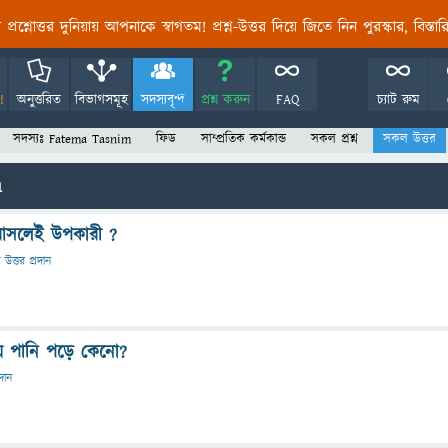
তির প্রশ্নোত্তর দুনিয়ায় আপনাকে স্বাগতম! প্রশ্ন-উত্তর দিয়ে জিতে নিন পুরস্কার, বিস্ত
!
অনুত্তরিত
বিভাগসমূহ
সদস্যবৃন্দ
প্রশ্ন করুন
FAQ
চ্যাট রুম
সদস্যঃ Fatema Tasnim
ফিড
সাম্প্রতিক কর্মকান্ড
সকল প্রশ্ন
সকল উত্তর
m
ি আসলেই উপকারী ?
ে
উত্তর প্রদান
ে পানি পড়ে কেনো?
রদান