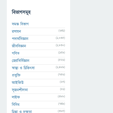
বিভাগসমূহ
সমস্ত বিভাগ
(641)
রসায়ন
(1,035)
পদার্থবিজ্ঞান
(1,830)
জীববিজ্ঞান
(159)
গণিত
(526)
জ্যোতির্বিজ্ঞান
(1,989)
স্বাস্থ্য ও চিকিৎসা
(736)
প্রযুক্তি
(67)
আইকিউ
(81)
সৃজনশীলতা
(388)
লাইফ
(749)
বিবিধ
(385)
চিন্তা ও দক্ষতা