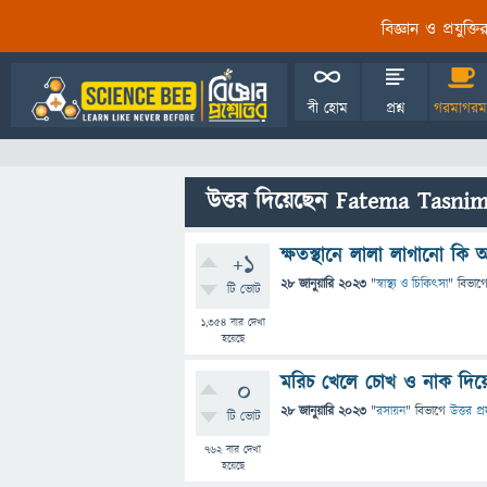
বিজ্ঞান ও প্রযুক্
বী হোম
প্রশ্ন
গরমাগরম
উত্তর দিয়েছেন Fatema Tasni
ক্ষতস্থানে লালা লাগানো ক
+1
28 জানুয়ারি 2023
"
স্বাস্থ্য ও চিকিৎসা
" বিভাগ
টি ভোট
1,354
বার দেখা
হয়েছে
মরিচ খেলে চোখ ও নাক দিয়
0
28 জানুয়ারি 2023
"
রসায়ন
" বিভাগে
উত্তর প্
টি ভোট
762
বার দেখা
হয়েছে