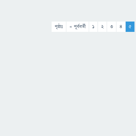
পৃষ্ঠাঃ
« পূর্ববর্তী
1
2
3
4
5