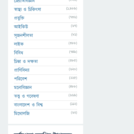
জ্যোতির্বিজ্ঞান
(1,989)
স্বাস্থ্য ও চিকিৎসা
(736)
প্রযুক্তি
(67)
আইকিউ
(81)
সৃজনশীলতা
(388)
লাইফ
(749)
বিবিধ
(385)
চিন্তা ও দক্ষতা
(620)
প্রাণিবিদ্যা
(225)
পরিবেশ
(488)
মনোবিজ্ঞান
(669)
তত্ত্ব ও গবেষণা
(112)
বাংলাদেশ ও বিশ্ব
(62)
মিথোলজি