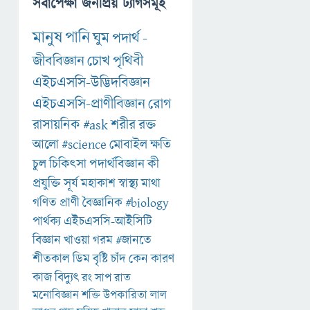
সর্বাপেক্ষা জনপ্রিয় ট্যাগসমূহ
মানুষ
পানি
ঘুম
পদার্থ
-
জীববিজ্ঞান
চোখ
পৃথিবী
এইচএসসি-উদ্ভিদবিজ্ঞান
এইচএসসি-প্রাণীবিজ্ঞান
রোগ
রাসায়নিক
#ask
শরীর
রক্ত
আলো
#science
মোবাইল
ক্ষতি
চুল
চিকিৎসা
পদার্থবিজ্ঞান
কী
প্রযুক্তি
সূর্য
মহাকাশ
স্বাস্থ্য
মাথা
গণিত
প্রাণী
বৈজ্ঞানিক
#biology
পার্থক্য
এইচএসসি-আইসিটি
বিজ্ঞান
খাওয়া
গরম
#জানতে
শীতকাল
ডিম
বৃষ্টি
চাঁদ
কেন
কারণ
কাজ
বিদ্যুৎ
রং
সাপ
রাত
মনোবিজ্ঞান
শক্তি
উপকারিতা
লাল