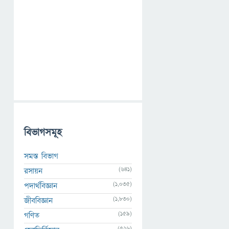
বিভাগসমূহ
সমস্ত বিভাগ
(641)
রসায়ন
(1,035)
পদার্থবিজ্ঞান
(1,830)
জীববিজ্ঞান
(159)
গণিত
(526)