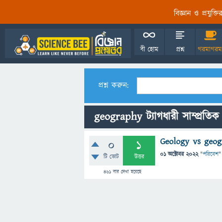
বিজ্ঞান ও প্রযুক্
বী হোম
প্রশ্ন
গরমাগরম
প্রশ্ন করুন:
geography ট্যাগধারী সাম্প্রতিক প
Geology vs geo
0
1
01 অক্টোবর 2022
"
পরিবেশ
"
টি ভোট
উত্তর
461
বার দেখা হয়েছে