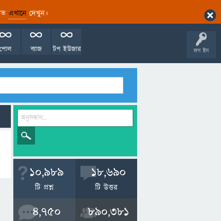
ারিত
এখানে
দেখুন।
পোল
ব্যাজ
টপ ইউজার
লগ ইন
10,989
18,690
টি প্রশ্ন
টি উত্তর
4,750
890,381