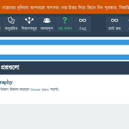
তির প্রশ্নোত্তর দুনিয়ায় আপনাকে স্বাগতম! প্রশ্ন-উত্তর দিয়ে জিতে নিন পুরস্কার, বিস্ত
!
অনুত্তরিত
বিভাগসমূহ
সদস্যবৃন্দ
প্রশ্ন করুন
FAQ
চ্যাট রুম
্রশ্নগুলো
graphy
 বিভাগে
জিজ্ঞাসা
করেছেন
Simum
(
980
পয়েন্ট)