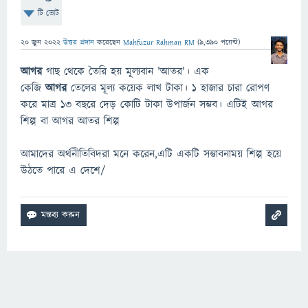
টি ভোট
20 জুন 2022
উত্তর প্রদান
করেছেন
Mahfuzur Rahman RM
(
9,390
পয়েন্ট)
আগর
গাছ থেকে তৈরি হয় মূল্যবান 'আতর'। এক
কেজি
আগর
তেলের মূল্য কয়েক লাখ টাকা। ১ হাজার চারা রোপণ
করে মাত্র ১৩ বছরে দেড় কোটি টাকা উপার্জন সম্ভব। এটিই আগর
শিল্প বা আগর আতর শিল্প
আমাদের অর্থনীতিবিদরা মনে করেন,এটি একটি সম্ভাবনাময় শিল্প হয়ে
উঠতে পারে এ দেশে/