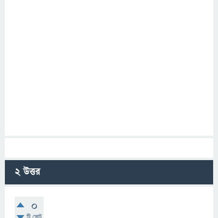
2
উত্তর
0
টি ভোট