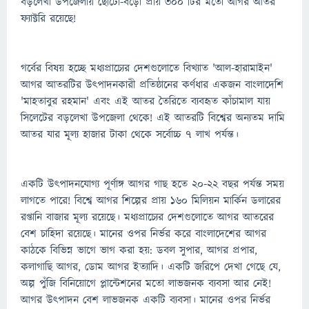
বড়লেখা উপজেলায় ছোটো-বড়ো প্রায় ৩০০ টির মতো আগর আতর
ফ্যাক্টরি রয়েছে!
গর্বের বিষয় হচ্ছে মধ্যপ্রাচ্যের দেশগুলোতে বিখ্যাত 'আল-হারামাইন'
আগর আতরটির উৎপাদনকারী প্রতিষ্ঠানের কর্ণধার একজন বাংলাদেশি
'মাহতাবুর রহমান' এবং এই আতর তৈরিতে ব্যবহৃত কাঁচামাল যায়
সিলেটের বড়লেখা উপজেলা থেকে! এই আতরটি বিশ্বের অন্যতম দামি
আতর যার মূল্য হাজার টাকা থেকে সর্বোচ্চ ৭ লাখ পর্যন্ত।
একটি উৎপাদনযোগ্য পূর্ণাঙ্গ আগর গাছ হতে ২০-২২ বছর পর্যন্ত সময়
লাগতে পারে! বিশ্বে আগর শিল্পের প্রায় ১৬০ মিলিয়ন মার্কিন ডলারের
রপ্তানি বাজার মূল্য রয়েছে। মধ্যপ্রাচ্যের দেশগুলোতে আগর আতরের
বেশ চাহিদা রয়েছে। মানের ওপর নির্ভর করে বাংলাদেশের আগর
কাঠকে বিভিন্ন ভাগে ভাগ করা হয়: ডবল সুপার, আগর প্রপার,
কলাগাছি আগর, ডোম আগর ইত্যাদি। একটি জরিপে দেখা গেছে যে,
অল্প পুঁজি বিনিয়োগে প্লান্টেশনের মতো লাভজনক ব্যবসা আর নেই!
আগর উৎপাদন বেশ লাভজনক একটি ব্যবসা। মানের ওপর নির্ভর