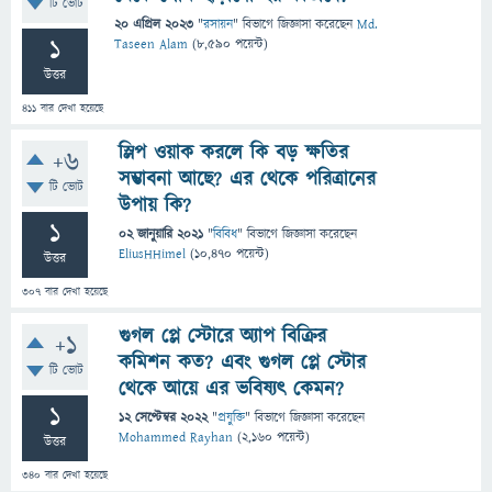
টি ভোট
20 এপ্রিল 2023
"
রসায়ন
" বিভাগে
জিজ্ঞাসা
করেছেন
Md.
1
Taseen Alam
(
8,590
পয়েন্ট)
উত্তর
411
বার দেখা হয়েছে
স্লিপ ওয়াক করলে কি বড় ক্ষতির
+6
সম্ভাবনা আছে? এর থেকে পরিত্রানের
টি ভোট
উপায় কি?
1
02 জানুয়ারি 2021
"
বিবিধ
" বিভাগে
জিজ্ঞাসা
করেছেন
EliusHHimel
(
10,470
পয়েন্ট)
উত্তর
307
বার দেখা হয়েছে
গুগল প্লে স্টোরে অ্যাপ বিক্রির
+1
কমিশন কত? এবং গুগল প্লে স্টোর
টি ভোট
থেকে আয়ে এর ভবিষ্যৎ কেমন?
1
12 সেপ্টেম্বর 2022
"
প্রযুক্তি
" বিভাগে
জিজ্ঞাসা
করেছেন
Mohammed Rayhan
(
2,160
পয়েন্ট)
উত্তর
340
বার দেখা হয়েছে