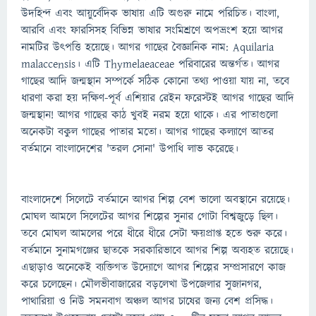
উদহিন্দ এবং আয়ুর্বেদিক ভাষায় এটি অগুরু নামে পরিচিত। বাংলা,
আরবি এবং ফারসিসহ বিভিন্ন ভাষার সংমিশ্রণে অপভ্রংশ হয়ে আগর
নামটির উৎপত্তি হয়েছে। আগর গাছের বৈজ্ঞানিক নাম: Aquilaria
malaccensis। এটি Thymelaeaceae পরিবারের অন্তর্গত। আগর
গাছের আদি জন্মস্থান সম্পর্কে সঠিক কোনো তথ্য পাওয়া যায় না, তবে
ধারণা করা হয় দক্ষিণ-পূর্ব এশিয়ার রেইন ফরেস্টই আগর গাছের আদি
জন্মস্থান! আগর গাছের কাঠ খুবই নরম হয়ে থাকে। এর পাতাগুলো
অনেকটা বকুল গাছের পাতার মতো। আগর গাছের কল্যাণে আতর
বর্তমানে বাংলাদেশের 'তরল সোনা' উপাধি লাভ করেছে।
বাংলাদেশে সিলেটে বর্তমানে আগর শিল্প বেশ ভালো অবস্থানে রয়েছে।
মোঘল আমলে সিলেটের আগর শিল্পের সুনার গোটা বিশ্বজুড়ে ছিল।
তবে মোঘল আমলের পরে ধীরে ধীরে সেটা ক্ষয়প্রাপ্ত হতে শুরু করে।
বর্তমানে সুনামগঞ্জের ছাতকে সরকারিভাবে আগর শিল্প অব্যহত রয়েছে।
এছাড়াও অনেকেই ব্যক্তিগত উদ্যোগে আগর শিল্পের সম্প্রসারণে কাজ
করে চলেছেন। মৌলভীবাজারের বড়লেখা উপজেলার সুজানগর,
পাথারিয়া ও নিউ সমনবাগ অঞ্চল আগর চাষের জন্য বেশ প্রসিদ্ধ।