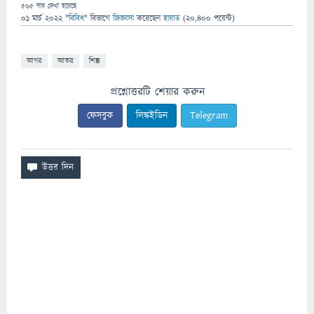
565
বার দেখা হয়েছে
01 মার্চ 2022
"
বিবিধ
" বিভাগে
জিজ্ঞাসা
করেছেন
হায়াত
(
20,400
পয়েন্ট)
আগর
আতর
শিল্প
প্রশ্নোত্তরটি শেয়ার করুন
ফেসবুক
লিঙ্কইডিন
Telegram