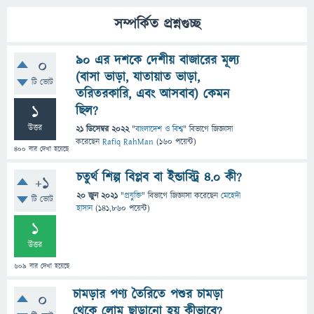
সম্পর্কিত প্রশ্নগুচ্ছ
৯০ এর দশকে দেশীয় বাজারের মূল্য
0
(বাসা ভাড়া, যাতায়াত ভাড়া,
টি ভোট
তরিতরকারি, এবং আসবাব) কেমন
1
ছিল?
উত্তর
21 ডিসেম্বর 2022
"
বাংলাদেশ ও বিশ্ব
" বিভাগে
জিজ্ঞাসা
করেছেন
Rafiq RahMan
(
160
পয়েন্ট)
400
বার দেখা হয়েছে
চতুর্থ শিল্প বিপ্লব বা ইন্ডাস্ট্রি ৪.০ কী?
+1
20 জুন 2021
"
প্রযুক্তি
" বিভাগে
জিজ্ঞাসা
করেছেন
মেহেদী
টি ভোট
হাসান
(
141,860
পয়েন্ট)
1
উত্তর
609
বার দেখা হয়েছে
চামড়ার পণ্য তৈরিতে পশুর চামড়া
0
থেকে লোম ছাড়ানো হয় কীভাবে?