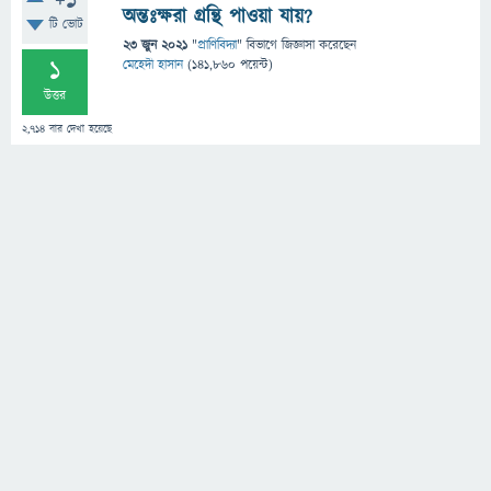
+1
অন্তঃক্ষরা গ্রন্থি পাওয়া যায়?
টি ভোট
23 জুন 2021
"
প্রাণিবিদ্যা
" বিভাগে
জিজ্ঞাসা
করেছেন
1
মেহেদী হাসান
(
141,860
পয়েন্ট)
উত্তর
2,714
বার দেখা হয়েছে