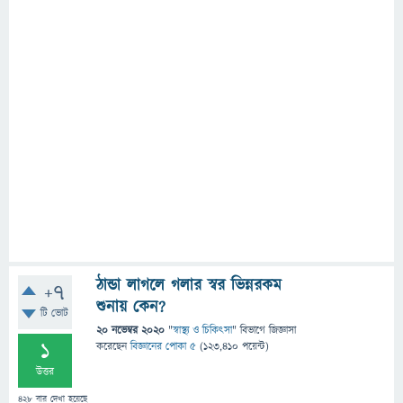
ঠান্ডা লাগলে গলার স্বর ভিন্নরকম
+7
শুনায় কেন?
টি ভোট
20 নভেম্বর 2020
"
স্বাস্থ্য ও চিকিৎসা
" বিভাগে
জিজ্ঞাসা
1
করেছেন
বিজ্ঞানের পোকা ৫
(
123,410
পয়েন্ট)
উত্তর
428
বার দেখা হয়েছে