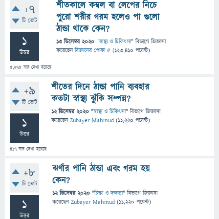
শীতকালে কম্বল বা লেপের নিচে
+7
পুরো শরীর গরম হলেও পা গুলো
টি ভোট
ঠান্ডা থাকে কেন?
1
13 ডিসেম্বর 2020
"
স্বাস্থ্য ও চিকিৎসা
" বিভাগে
জিজ্ঞাসা
করেছেন
বিজ্ঞানের পোকা ৫
(
123,410
পয়েন্ট)
উত্তর
5,275
বার দেখা হয়েছে
শীতের দিনে ঠান্ডা পানি ব্যবহার
+9
কতটা স্বাস্থ্য ঝুঁকি সম্পন্ন?
টি ভোট
12 ডিসেম্বর 2020
"
স্বাস্থ্য ও চিকিৎসা
" বিভাগে
জিজ্ঞাসা
1
করেছেন
Zubayer Mahmud
(
11,220
পয়েন্ট)
উত্তর
417
বার দেখা হয়েছে
ঝর্ণার পানি ঠান্ডা এবং গরম হয়
+8
কেন?
টি ভোট
12 ডিসেম্বর 2020
"
চিন্তা ও দক্ষতা
" বিভাগে
জিজ্ঞাসা
1
করেছেন
Zubayer Mahmud
(
11,220
পয়েন্ট)
উত্তর