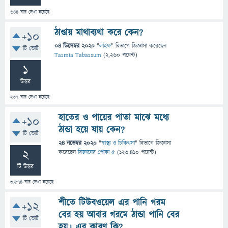
644
বার দেখা হয়েছে
ঠাণ্ডায় মাথাব্যথা করে কেন?
+10
04 ডিসেম্বর 2020
"
লাইফ
" বিভাগে
জিজ্ঞাসা
করেছেন
টি ভোট
Tasmia Tabassum
(
2,260
পয়েন্ট)
1
উত্তর
237
বার দেখা হয়েছে
হাতের ও পায়ের পাতা মাঝে মধ্যে
+10
ঠান্ডা হয়ে যায় কেন?
টি ভোট
24 নভেম্বর 2020
"
স্বাস্থ্য ও চিকিৎসা
" বিভাগে
জিজ্ঞাসা
2
করেছেন
বিজ্ঞানের পোকা ৫
(
123,410
পয়েন্ট)
টি উত্তর
3,574
বার দেখা হয়েছে
শীতে টিউবওয়েল এর পানি গরম
+12
বের হয় আবার গরমে ঠান্ডা পানি বের
টি ভোট
হয়। এর কারণ কি?