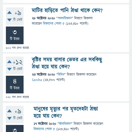
মাটির হাড়িতে পানি ঠাণ্ডা থাকে কেন?
+9
28 অক্টোবর 2020
"
পদার্থবিজ্ঞান
" বিভাগে
জিজ্ঞাসা
টি ভোট
করেছেন
বিজ্ঞানের পোকা ৫
(
123,410
পয়েন্ট)
3
টি উত্তর
902
বার দেখা হয়েছে
বৃষ্টির সময় বাসার ভেতর এর সবকিছু
+12
ঠাণ্ডা হয়ে যায় কেন?
টি ভোট
23 অক্টোবর 2020
"
বিবিধ
" বিভাগে
জিজ্ঞাসা
করেছেন
4
Saniha
(
24,580
পয়েন্ট)
টি উত্তর
820
বার দেখা হয়েছে
মানুষের মৃত্যুর পর মৃতদেহটা ঠান্ডা
+9
হয়ে যায় কেন?
টি ভোট
17 অক্টোবর 2020
"
জীববিজ্ঞান
" বিভাগে
জিজ্ঞাসা
করেছেন
3
বিজ্ঞানের পোকা ৫
(
123,410
পয়েন্ট)