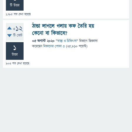
টি উত্তর
1,785
বার দেখা হয়েছে
ঠান্ডা লাগলে গলায় কফ তৈরি হয়
+12
কেনো বা কিভাবে?
টি ভোট
05 অগাস্ট 2020
"
স্বাস্থ্য ও চিকিৎসা
" বিভাগে
জিজ্ঞাসা
1
করেছেন
বিজ্ঞানের পোকা ৩
(
25,810
পয়েন্ট)
উত্তর
903
বার দেখা হয়েছে