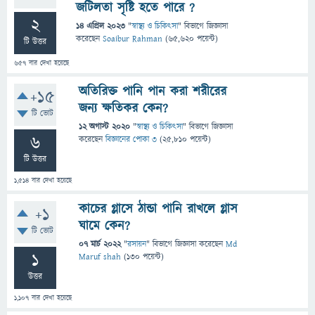
জটিলতা সৃষ্টি হতে পারে ?
2
14 এপ্রিল 2023
"
স্বাস্থ্য ও চিকিৎসা
" বিভাগে
জিজ্ঞাসা
করেছেন
Soaibur Rahman
(
65,620
পয়েন্ট)
টি উত্তর
657
বার দেখা হয়েছে
অতিরিক্ত পানি পান করা শরীরের
+15
জন্য ক্ষতিকর কেন?
টি ভোট
12 অগাস্ট 2020
"
স্বাস্থ্য ও চিকিৎসা
" বিভাগে
জিজ্ঞাসা
6
করেছেন
বিজ্ঞানের পোকা ৩
(
25,810
পয়েন্ট)
টি উত্তর
1,514
বার দেখা হয়েছে
কাচের গ্লাসে ঠান্ডা পানি রাখলে গ্লাস
+1
ঘামে কেন?
টি ভোট
07 মার্চ 2022
"
রসায়ন
" বিভাগে
জিজ্ঞাসা
করেছেন
Md
1
Maruf shah
(
130
পয়েন্ট)
উত্তর
1,107
বার দেখা হয়েছে