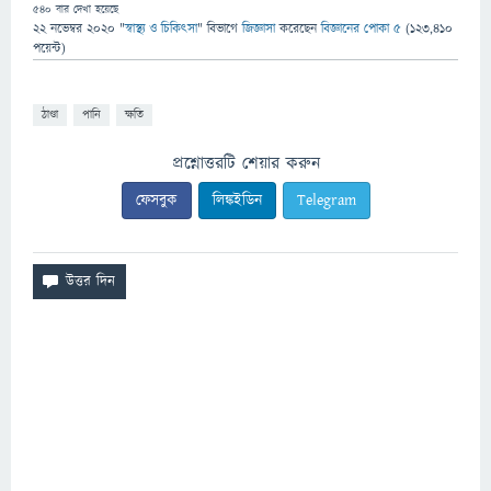
540
বার দেখা হয়েছে
22 নভেম্বর 2020
"
স্বাস্থ্য ও চিকিৎসা
" বিভাগে
জিজ্ঞাসা
করেছেন
বিজ্ঞানের পোকা ৫
(
123,410
পয়েন্ট)
ঠাণ্ডা
পানি
ক্ষতি
প্রশ্নোত্তরটি শেয়ার করুন
ফেসবুক
লিঙ্কইডিন
Telegram