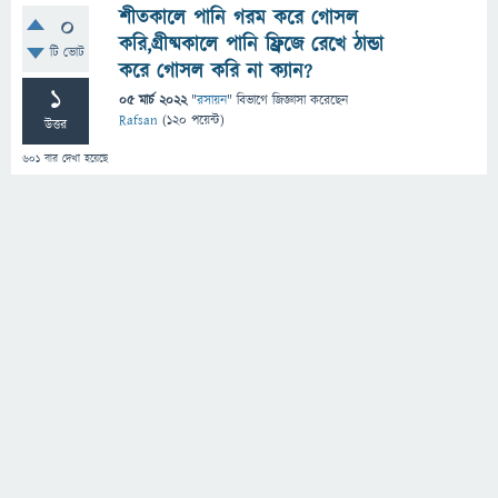
শীতকালে পানি গরম করে গোসল
0
করি,গ্রীষ্মকালে পানি ফ্রিজে রেখে ঠান্ডা
টি ভোট
করে গোসল করি না ক্যান?
1
05 মার্চ 2022
"
রসায়ন
" বিভাগে
জিজ্ঞাসা
করেছেন
Rafsan
(
120
পয়েন্ট)
উত্তর
601
বার দেখা হয়েছে