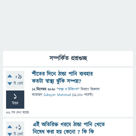
সম্পর্কিত প্রশ্নগুচ্ছ
শীতের দিনে ঠান্ডা পানি ব্যবহার
+9
কতটা স্বাস্থ্য ঝুঁকি সম্পন্ন?
টি ভোট
12 ডিসেম্বর 2020
"
স্বাস্থ্য ও চিকিৎসা
" বিভাগে
জিজ্ঞাসা
1
করেছেন
Zubayer Mahmud
(
11,220
পয়েন্ট)
উত্তর
421
বার দেখা হয়েছে
এই অতিরিক্ত গরমে ঠান্ডা পানি খেতে
+1
নিষেধ করা হয় কেনো ? কি কি
টি ভোট