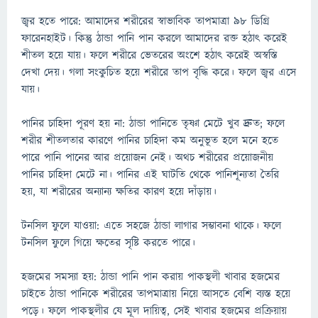
জ্বর হতে পারে: আমাদের শরীরের স্বাভাবিক তাপমাত্রা ৯৮ ডিগ্রি
ফারেনহাইট। কিন্তু ঠান্ডা পানি পান করলে আমাদের রক্ত হঠাৎ করেই
শীতল হয়ে যায়। ফলে শরীরে ভেতরের অংশে হঠাৎ করেই অস্বস্তি
দেখা দেয়। গলা সংকুচিত হয়ে শরীরে তাপ বৃদ্ধি করে। ফলে জ্বর এসে
যায়।
পানির চাহিদা পূরণ হয় না: ঠান্ডা পানিতে তৃষ্ণা মেটে খুব দ্রুত; ফলে
শরীর শীতলতার কারণে পানির চাহিদা কম অনুভূত হলে মনে হতে
পারে পানি পানের আর প্রয়োজন নেই। অথচ শরীরের প্রয়োজনীয়
পানির চাহিদা মেটে না। পানির এই ঘাটতি থেকে পানিশূন্যতা তৈরি
হয়, যা শরীরের অন্যান্য ক্ষতির কারণ হয়ে দাঁড়ায়।
টনসিল ফুলে যাওয়া: এতে সহজে ঠান্ডা লাগার সম্ভাবনা থাকে। ফলে
টনসিল ফুলে গিয়ে ক্ষতের সৃষ্টি করতে পারে।
হজমের সমস্যা হয়: ঠান্ডা পানি পান করায় পাকস্থলী খাবার হজমের
চাইতে ঠান্ডা পানিকে শরীরের তাপমাত্রায় নিয়ে আসতে বেশি ব্যস্ত হয়ে
পড়ে। ফলে পাকস্থলীর যে মূল দায়িত্ব, সেই খাবার হজমের প্রক্রিয়ায়