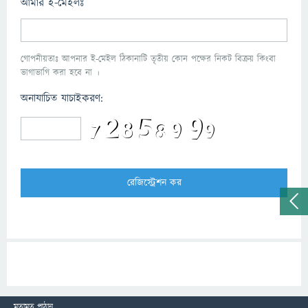
আমার ই-মেইলঃ
গোপনীয়তাঃ আপনার ই-মেইল ঠিকানাটি তৃতীয় কোন পক্ষের নিকট বিক্রয় কিংবা
ভাগাভাগি করা হবে না ।
অনাযাচিত যাচাইকরণ:
মতামত পাঠান