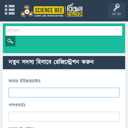
লগ ইন
নতুন সদস্য হিসাবে রেজিস্ট্রেশন করুন
আমার ইউজারনেইম
পাসওয়ার্ডঃ