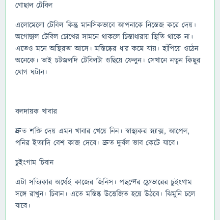
গোছাল টেবিল
এলোমেলো টেবিল কিন্তু মানসিকভাবে আপনাকে নিস্তেজ করে দেয়।
অগোছাল টেবিল চোখের সামনে থাকলে চিন্তাধারায় স্থিতি থাকে না।
এতেও মনে অস্থিরতা আসে। মস্তিষ্কের ধার কমে যায়। হাঁপিয়ে ওঠেন
অনেকে। তাই চটজলদি টেবিলটা গুছিয়ে ফেলুন। সেখানে নতুন কিছুর
যোগ ঘটান।
বলদায়ক খাবার
দ্রুত শক্তি দেয় এমন খাবার খেয়ে নিন। স্বাস্থ্যকর স্ন্যাক্স, আপেল,
পনির ইত্যাদি বেশ কাজ দেবে। দ্রুত দুর্বল ভাব কেটে যাবে।
চুইংগাম চিবান
এটা সত্যিকার অর্থেই কাজের জিনিস। পছন্দের ফ্লেভারের চুইংগাম
সঙ্গে রাখুন। চিবান। এতে মস্তিষ্ক উত্তেজিত হয়ে উঠবে। ঝিমুনি চলে
যাবে।