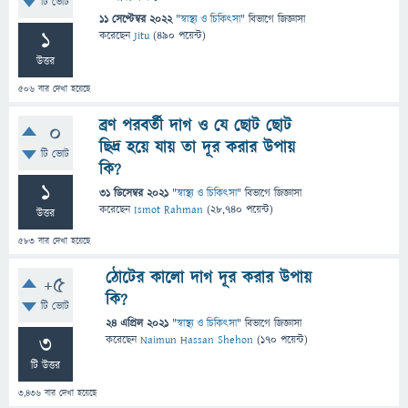
টি ভোট
11 সেপ্টেম্বর 2022
"
স্বাস্থ্য ও চিকিৎসা
" বিভাগে
জিজ্ঞাসা
1
করেছেন
Jitu
(
490
পয়েন্ট)
উত্তর
506
বার দেখা হয়েছে
ব্রণ পরবর্তী দাগ ও যে ছোট ছোট
0
ছিদ্র হয়ে যায় তা দূর করার উপায়
টি ভোট
কি?
1
31 ডিসেম্বর 2021
"
স্বাস্থ্য ও চিকিৎসা
" বিভাগে
জিজ্ঞাসা
করেছেন
Ismot Rahman
(
28,740
পয়েন্ট)
উত্তর
583
বার দেখা হয়েছে
ঠোটের কালো দাগ দূর করার উপায়
+5
কি?
টি ভোট
24 এপ্রিল 2021
"
স্বাস্থ্য ও চিকিৎসা
" বিভাগে
জিজ্ঞাসা
3
করেছেন
Naimun Hassan Shehon
(
170
পয়েন্ট)
টি উত্তর
3,436
বার দেখা হয়েছে