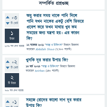
সম্পর্কিত প্রশ্নগুচ্ছ
অযু করার সময় নাকে পানি দিলে
+3
পানি যখন নাকের একটু বেশি ভিতরে
টি ভোট
প্রবেশ করে তখন মাথায় খুব কম
1
সময়ের জন্য যন্ত্রণা হয়। এর কারন
কি?
উত্তর
12 নভেম্বর 2021
"
স্বাস্থ্য ও চিকিৎসা
" বিভাগে
জিজ্ঞাসা
1,271
বার দেখা হয়েছে
করেছেন
Abdullah Shuvo
(
7,700
পয়েন্ট)
খুসকি দূর করার উপায় কি?
+2
13 মার্চ 2023
"
স্বাস্থ্য ও চিকিৎসা
" বিভাগে
জিজ্ঞাসা
টি ভোট
করেছেন
Anirban
(
140
পয়েন্ট)
2
টি উত্তর
709
বার দেখা হয়েছে
সহজে রোদের কালো দাগ দূর করার
+1
উপায় কি?