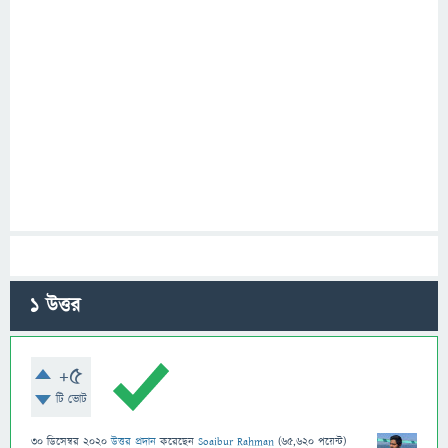
1
উত্তর
+5
টি ভোট
30 ডিসেম্বর 2020
উত্তর প্রদান
করেছেন
Soaibur Rahman
(
65,620
পয়েন্ট)