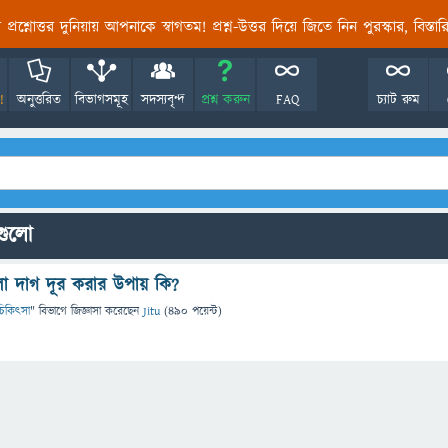
তির প্রশ্নোত্তর দুনিয়ায় আপনাকে স্বাগতম! প্রশ্ন-উত্তর দিয়ে জিতে নিন পুরস্কার, বিস্ত
!
অনুত্তরিত
বিভাগসমূহ
সদস্যবৃন্দ
প্রশ্ন করুন
FAQ
চ্যাট রুম
নগুলো
 দাগ দূর করার উপায় কি?
ও চিকিৎসা
" বিভাগে
জিজ্ঞাসা
করেছেন
Jitu
(
490
পয়েন্ট)