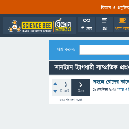
বিজ্ঞান ও প্রযুক্
বী হোম
প্রশ্ন
গরমাগরম
প্রশ্ন করুন:
সানট্যান ট্যাগধারী সাম্প্রতিক প্রশ্
সহজে রোদের কালো
+1
1
11 সেপ্টেম্বর 2022
"
স্বাস্থ্য 
টি ভোট
উত্তর
506
বার দেখা হয়েছে