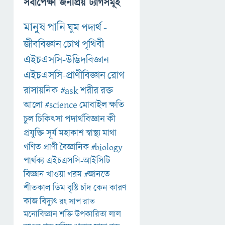
সর্বাপেক্ষা জনপ্রিয় ট্যাগসমূহ
মানুষ
পানি
ঘুম
পদার্থ
-
জীববিজ্ঞান
চোখ
পৃথিবী
এইচএসসি-উদ্ভিদবিজ্ঞান
এইচএসসি-প্রাণীবিজ্ঞান
রোগ
রাসায়নিক
#ask
শরীর
রক্ত
আলো
#science
মোবাইল
ক্ষতি
চুল
চিকিৎসা
পদার্থবিজ্ঞান
কী
প্রযুক্তি
সূর্য
মহাকাশ
স্বাস্থ্য
মাথা
গণিত
প্রাণী
বৈজ্ঞানিক
#biology
পার্থক্য
এইচএসসি-আইসিটি
বিজ্ঞান
খাওয়া
গরম
#জানতে
শীতকাল
ডিম
বৃষ্টি
চাঁদ
কেন
কারণ
কাজ
বিদ্যুৎ
রং
সাপ
রাত
মনোবিজ্ঞান
শক্তি
উপকারিতা
লাল