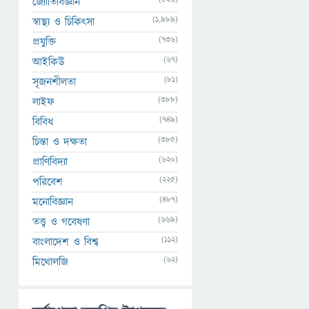
জ্যোতির্বিজ্ঞান
(1,989)
স্বাস্থ্য ও চিকিৎসা
(736)
প্রযুক্তি
(67)
আইকিউ
(81)
সৃজনশীলতা
(388)
লাইফ
(749)
বিবিধ
(385)
চিন্তা ও দক্ষতা
(620)
প্রাণিবিদ্যা
(225)
পরিবেশ
(487)
মনোবিজ্ঞান
(669)
তত্ত্ব ও গবেষণা
(112)
বাংলাদেশ ও বিশ্ব
(62)
মিথোলজি