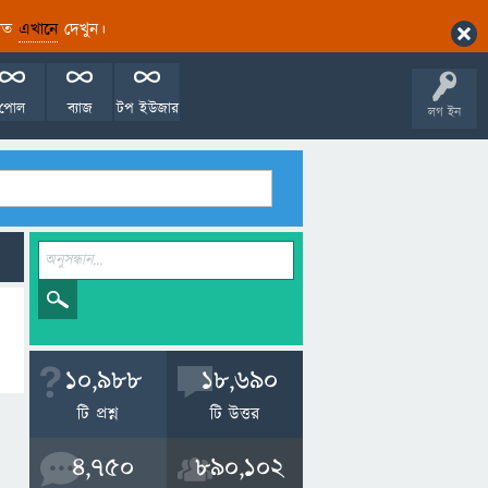
ারিত
এখানে
দেখুন।
পোল
ব্যাজ
টপ ইউজার
লগ ইন
10,988
18,690
টি প্রশ্ন
টি উত্তর
4,750
890,102