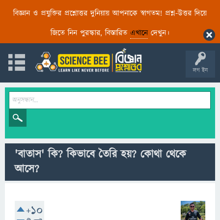
বিজ্ঞান ও প্রযুক্তির প্রশ্নোত্তর দুনিয়ায় আপনাকে স্বাগতম! প্রশ্ন-উত্তর দিয়ে
জিতে নিন পুরস্কার, বিস্তারিত
এখানে
দেখুন।
লগ ইন
'বাতাস' কি? কিভাবে তৈরি হয়? কোথা থেকে
আসে?
+10