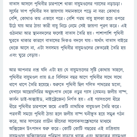
বাতাস আসলে পৃথিবীর চারপাশে থাকা বায়ুমণ্ডলের গ্যাসের নড়াচড়া।
সূর্যের তাপ পৃথিবীর সব জায়গায় সমানভাবে পড়ে না বরং কোথাও
বেশি, কোথাও কম এভাবে পরে। বেশি গরম বায়ু হালকা হয়ে ওপরে
উঠে যায় আর ঠান্ডা ভারী বায়ু নিচে নেমে সেই জায়গা পূরণ করে। এই
ওঠানামা আর স্থানবদলের ফলেই বাতাস তৈরি হয়। পাশাপাশি পৃথিবী
ঘুরতে থাকার কারণে বাতাসের দিকও বদলে যায়। অর্থাৎ বাতাস বাইরে
থেকে আসে না, এটা সবসময় পৃথিবীর বায়ুমণ্ডলের ভেতরেই তৈরি হয়
এবং ঘুরে বেড়ায়।
আর আপনার প্রশ্ন যদি এটা হয় যে বায়ুমন্ডলের সৃষ্টি কোথায় তাহলে,
পৃথিবীর বায়ুমণ্ডল প্রায় ৪.৫ বিলিয়ন বছর আগে পৃথিবীর সাথে সাথে
ধাপে ধাপে তৈরি হয়েছে। শুরুতে পৃথিবী ছিল গলিত পাথরের মতো,
যেখানে আগ্নেয়গিরির অগ্ন্যুৎপাত থেকে প্রচুর গ্যাস (যেমনঃ জলীয় বাষ্প,
কার্বন ডাই-অক্সাইড, নাইট্রোজেন) নির্গত হয়। এই গ্যাসগুলো ধীরে
ধীরে পৃথিবীর চারপাশে জমে একটি প্রাথমিক বায়ুমণ্ডল তৈরি করে।
পরবর্তী সময়ে পৃথিবী ঠান্ডা হলে জলীয় বাষ্প ঘনীভূত হয়ে সমুদ্র গঠন
করে, আর সাগরের প্রাচীন জীবেরা সালোকসংশ্লেষণের মাধ্যমে
অক্সিজেন উৎপাদন শুরু করে। কোটি কোটি বছরের এই প্রক্রিয়ায়
বায়ুমণ্ডলে অক্সিজেনের পরিমাণ বাড়তে থাকে এবং আজকের বায়ুমণ্ডল