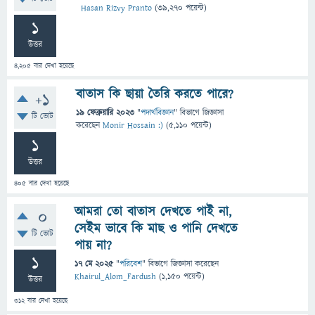
Hasan Rizvy Pranto
(
39,270
পয়েন্ট)
1
উত্তর
4,205
বার দেখা হয়েছে
বাতাস কি ছায়া তৈরি করতে পারে?
+1
19 ফেব্রুয়ারি 2023
"
পদার্থবিজ্ঞান
" বিভাগে
জিজ্ঞাসা
টি ভোট
করেছেন
Monir Hossain :)
(
5,110
পয়েন্ট)
1
উত্তর
405
বার দেখা হয়েছে
আমরা তো বাতাস দেখতে পাই না,
0
সেইম ভাবে কি মাছ ও পানি দেখতে
টি ভোট
পায় না?
1
17 মে 2025
"
পরিবেশ
" বিভাগে
জিজ্ঞাসা
করেছেন
Khairul_Alom_Fardush
(
1,150
পয়েন্ট)
উত্তর
312
বার দেখা হয়েছে