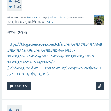
+3
টি ভোট
24 নভেম্বর 2020
উত্তর প্রদান
করেছেন
বিজ্ঞানের পোকা ৫
(
123,410
পয়েন্ট)
28 জুলাই 2021
পূনঃপ্রদর্শিত
করেছেন
Admin
এখানে দেখুনঃ
https://blog.sciencebee.com.bd/%E0%A6%AC%E0%A6%B
E%E0%A6%A4%E0%A6%BE%E0%A6%B8-
%E0%A6%86%E0%A6%B8%E0%A6%B2%E0%A7%87-
%E0%A6%95%E0%A7%80/?
fbclid=IwAR0CdymFB7FoXa3vmDg1lV2oPO5oEc8sl8a58U
nZ1SU-G1GUyOlW8Q-isSk
0