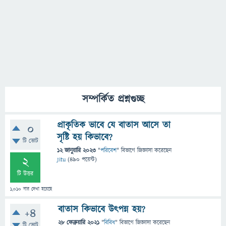
সম্পর্কিত প্রশ্নগুচ্ছ
প্রাকৃতিক ভাবে যে বাতাস আসে তা
0
সৃষ্টি হয় কিভাবে?
টি ভোট
12 জানুয়ারি 2023
"
পরিবেশ
" বিভাগে
জিজ্ঞাসা
করেছেন
2
Jitu
(
490
পয়েন্ট)
টি উত্তর
1,010
বার দেখা হয়েছে
বাতাস কিভাবে উৎপন্ন হয়?
+4
28 ফেব্রুয়ারি 2021
"
বিবিধ
" বিভাগে
জিজ্ঞাসা
করেছেন
টি ভোট