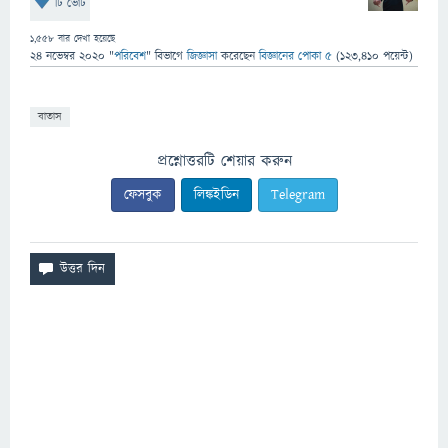
টি ভোট
1,558
বার দেখা হয়েছে
24 নভেম্বর 2020
"
পরিবেশ
" বিভাগে
জিজ্ঞাসা
করেছেন
বিজ্ঞানের পোকা ৫
(
123,410
পয়েন্ট)
বাতাস
প্রশ্নোত্তরটি শেয়ার করুন
ফেসবুক
লিঙ্কইডিন
Telegram