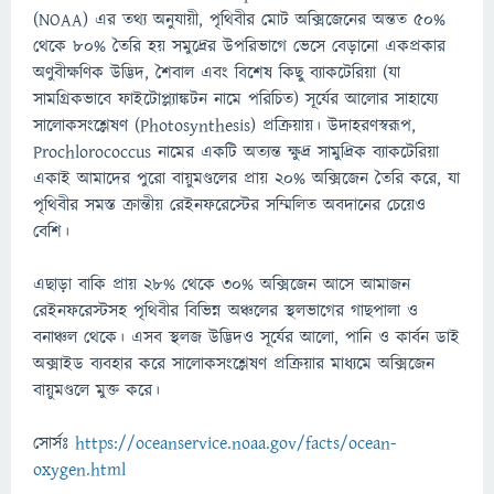
(NOAA) এর তথ্য অনুযায়ী, পৃথিবীর মোট অক্সিজেনের অন্তত ৫০%
থেকে ৮০% তৈরি হয় সমুদ্রের উপরিভাগে ভেসে বেড়ানো একপ্রকার
অণুবীক্ষণিক উদ্ভিদ, শৈবাল এবং বিশেষ কিছু ব্যাকটেরিয়া (যা
সামগ্রিকভাবে ফাইটোপ্ল্যাঙ্কটন নামে পরিচিত) সূর্যের আলোর সাহায্যে
সালোকসংশ্লেষণ (Photosynthesis) প্রক্রিয়ায়। উদাহরণস্বরূপ,
Prochlorococcus নামের একটি অত্যন্ত ক্ষুদ্র সামুদ্রিক ব্যাকটেরিয়া
একাই আমাদের পুরো বায়ুমণ্ডলের প্রায় ২০% অক্সিজেন তৈরি করে, যা
পৃথিবীর সমস্ত ক্রান্তীয় রেইনফরেস্টের সম্মিলিত অবদানের চেয়েও
বেশি।
এছাড়া বাকি প্রায় ২৮% থেকে ৩০% অক্সিজেন আসে আমাজন
রেইনফরেস্টসহ পৃথিবীর বিভিন্ন অঞ্চলের স্থলভাগের গাছপালা ও
বনাঞ্চল থেকে। এসব স্থলজ উদ্ভিদও সূর্যের আলো, পানি ও কার্বন ডাই
অক্সাইড ব্যবহার করে সালোকসংশ্লেষণ প্রক্রিয়ার মাধ্যমে অক্সিজেন
বায়ুমণ্ডলে মুক্ত করে।
সোর্সঃ
https://oceanservice.noaa.gov/facts/ocean-
oxygen.html