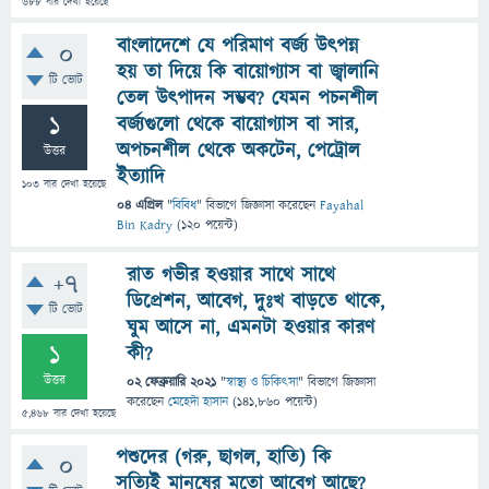
688
বার দেখা হয়েছে
বাংলাদেশে যে পরিমাণ বর্জ্য উৎপন্ন
0
হয় তা দিয়ে কি বায়োগ্যাস বা জ্বালানি
টি ভোট
তেল উৎপাদন সম্ভব? যেমন পচনশীল
1
বর্জ্যগুলো থেকে বায়োগ্যাস বা সার,
অপচনশীল থেকে অকটেন, পেট্রোল
উত্তর
ইত্যাদি
103
বার দেখা হয়েছে
04 এপ্রিল
"
বিবিধ
" বিভাগে
জিজ্ঞাসা
করেছেন
Fayahal
Bin Kadry
(
120
পয়েন্ট)
রাত গভীর হওয়ার সাথে সাথে
+7
ডিপ্রেশন, আবেগ, দুঃখ বাড়তে থাকে,
টি ভোট
ঘুম আসে না, এমনটা হওয়ার কারণ
1
কী?
উত্তর
02 ফেব্রুয়ারি 2021
"
স্বাস্থ্য ও চিকিৎসা
" বিভাগে
জিজ্ঞাসা
করেছেন
মেহেদী হাসান
(
141,860
পয়েন্ট)
5,468
বার দেখা হয়েছে
পশুদের (গরু, ছাগল, হাতি) কি
0
সত্যিই মানুষের মতো আবেগ আছে?