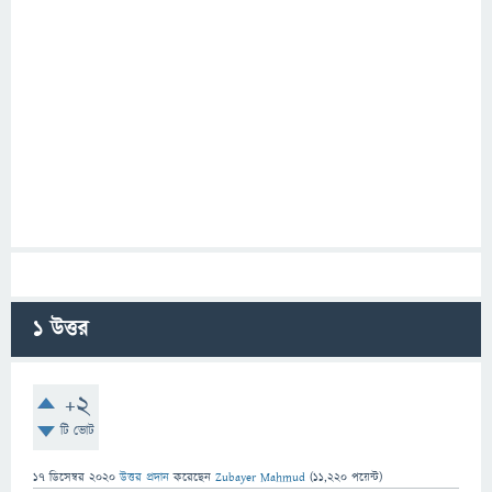
1
উত্তর
+2
টি ভোট
17 ডিসেম্বর 2020
উত্তর প্রদান
করেছেন
Zubayer Mahmud
(
11,220
পয়েন্ট)