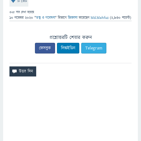
টি ভোট
325
বার দেখা হয়েছে
10 নভেম্বর 2020
"
তত্ত্ব ও গবেষণা
" বিভাগে
জিজ্ঞাসা
করেছেন
Md.Mahfuz
(
2,930
পয়েন্ট)
প্রশ্নোত্তরটি শেয়ার করুন
ফেসবুক
লিঙ্কইডিন
Telegram