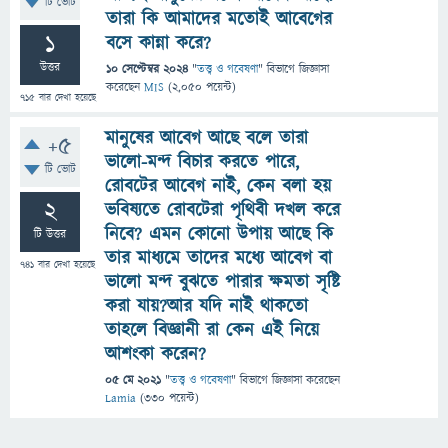
টি ভোট
তারা কি আমাদের মতোই আবেগের
1
বসে কান্না করে?
উত্তর
10 সেপ্টেম্বর 2024
"
তত্ত্ব ও গবেষণা
" বিভাগে
জিজ্ঞাসা
করেছেন
MIS
(
2,050
পয়েন্ট)
715
বার দেখা হয়েছে
মানুষের আবেগ আছে বলে তারা
+5
ভালো-মন্দ বিচার করতে পারে,
টি ভোট
রোবটের আবেগ নাই, কেন বলা হয়
2
ভবিষ্যতে রোবটেরা পৃথিবী দখল করে
নিবে? এমন কোনো উপায় আছে কি
টি উত্তর
তার মাধ্যমে তাদের মধ্যে আবেগ বা
741
বার দেখা হয়েছে
ভালো মন্দ বুঝতে পারার ক্ষমতা সৃষ্টি
করা যায়?আর যদি নাই থাকতো
তাহলে বিজ্ঞানী রা কেন এই নিয়ে
আশংকা করেন?
05 মে 2021
"
তত্ত্ব ও গবেষণা
" বিভাগে
জিজ্ঞাসা
করেছেন
Lamia
(
330
পয়েন্ট)