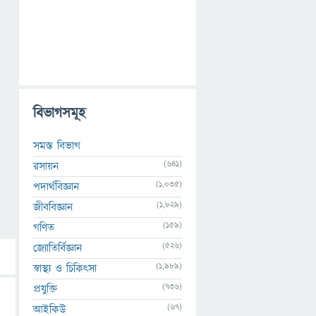
বিভাগসমূহ
সমস্ত বিভাগ
(641)
রসায়ন
(1,035)
পদার্থবিজ্ঞান
(1,829)
জীববিজ্ঞান
(159)
গণিত
(526)
জ্যোতির্বিজ্ঞান
(1,989)
স্বাস্থ্য ও চিকিৎসা
(736)
প্রযুক্তি
(67)
আইকিউ