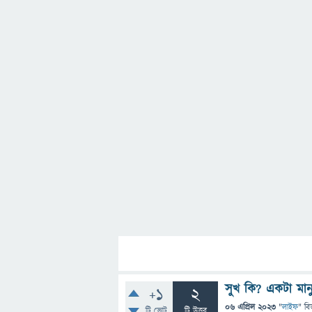
সুখ কি? একটা মান
+1
2
06 এপ্রিল 2023
"
লাইফ
" বি
টি ভোট
টি উত্তর