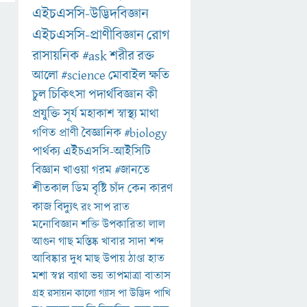
এইচএসসি-উদ্ভিদবিজ্ঞান
এইচএসসি-প্রাণীবিজ্ঞান
রোগ
রাসায়নিক
#ask
শরীর
রক্ত
আলো
#science
মোবাইল
ক্ষতি
চুল
চিকিৎসা
পদার্থবিজ্ঞান
কী
প্রযুক্তি
সূর্য
মহাকাশ
স্বাস্থ্য
মাথা
গণিত
প্রাণী
বৈজ্ঞানিক
#biology
পার্থক্য
এইচএসসি-আইসিটি
বিজ্ঞান
খাওয়া
গরম
#জানতে
শীতকাল
ডিম
বৃষ্টি
চাঁদ
কেন
কারণ
কাজ
বিদ্যুৎ
রং
সাপ
রাত
মনোবিজ্ঞান
শক্তি
উপকারিতা
লাল
আগুন
গাছ
মস্তিষ্ক
খাবার
সাদা
শব্দ
আবিষ্কার
দুধ
মাছ
উপায়
ঠাণ্ডা
হাত
মশা
স্বপ্ন
ব্যাথা
ভয়
তাপমাত্রা
বাতাস
গ্রহ
রসায়ন
কালো
গ্যাস
পা
উদ্ভিদ
পাখি