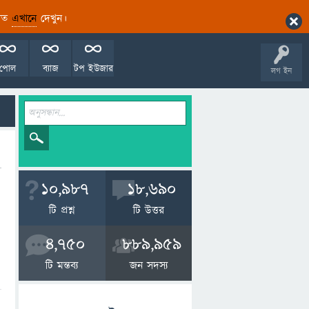
ারিত
এখানে
দেখুন।
পোল
ব্যাজ
টপ ইউজার
লগ ইন
10,987
18,690
টি প্রশ্ন
টি উত্তর
4,750
889,959
টি মন্তব্য
জন সদস্য