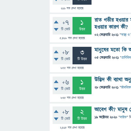
616
বার দেখা হয়েছে
রাত গভীর হওয়ার স
+7
1
হওয়ার কারণ কী?
টি ভোট
উত্তর
02 ফেব্রুয়ারি 2021
"
স্বাস্থ্য
5,468
বার দেখা হয়েছে
মানুষের মতো কি অ
+8
3
05 ফেব্রুয়ারি 2021
"
প্রাণিবিদ্য
টি ভোট
টি উত্তর
855
বার দেখা হয়েছে
উদ্ভিদ কী ব্যাথা 
+6
1
28 ফেব্রুয়ারি 2021
"
জীববিজ্ঞ
টি ভোট
উত্তর
835
বার দেখা হয়েছে
আবেগ কী? মানুষ
+8
2
19 অক্টোবর 2020
"
লাইফ
" ব
টি ভোট
টি উত্তর
2,915
বার দেখা হয়েছে