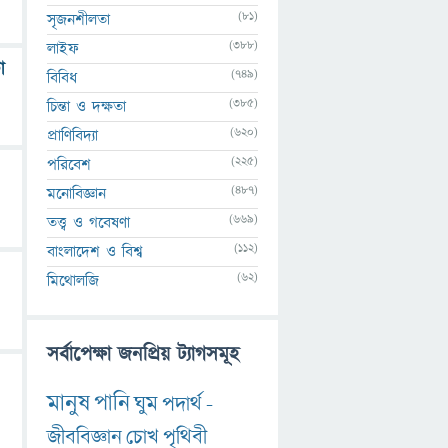
(81)
সৃজনশীলতা
(388)
লাইফ
া
(749)
বিবিধ
(385)
চিন্তা ও দক্ষতা
(620)
প্রাণিবিদ্যা
(225)
পরিবেশ
(487)
মনোবিজ্ঞান
(669)
তত্ত্ব ও গবেষণা
(112)
বাংলাদেশ ও বিশ্ব
(62)
মিথোলজি
সর্বাপেক্ষা জনপ্রিয় ট্যাগসমূহ
মানুষ
পানি
ঘুম
পদার্থ
-
জীববিজ্ঞান
চোখ
পৃথিবী