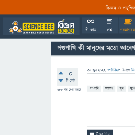
বিজ্ঞান ও প্রযুক্
বী হোম
প্রশ্ন
গরমাগরম
পশুপাখি কী মানুষের মতো আবেগ
30 জুন 2022
"
প্রাণিবিদ্যা
" বিভাগে
জি
0
টি ভোট
পশুপাখি
আবেগ
সুখ
দুঃখ
688
বার দেখা হয়েছে