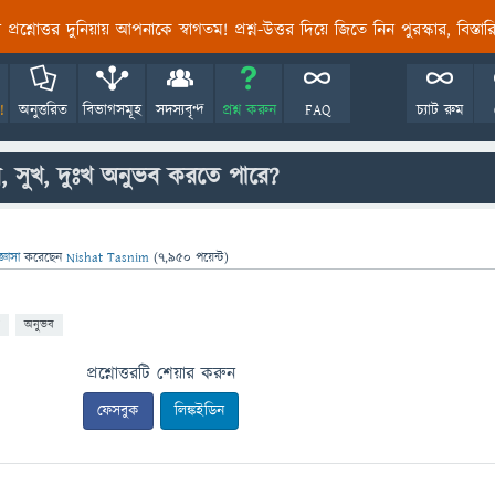
তির প্রশ্নোত্তর দুনিয়ায় আপনাকে স্বাগতম! প্রশ্ন-উত্তর দিয়ে জিতে নিন পুরস্কার, বিস্ত
!
অনুত্তরিত
বিভাগসমূহ
সদস্যবৃন্দ
প্রশ্ন করুন
FAQ
চ্যাট রুম
, সুখ, দুঃখ অনুভব করতে পারে?
জ্ঞাসা
করেছেন
Nishat Tasnim
(
7,950
পয়েন্ট)
অনুভব
প্রশ্নোত্তরটি শেয়ার করুন
ফেসবুক
লিঙ্কইডিন