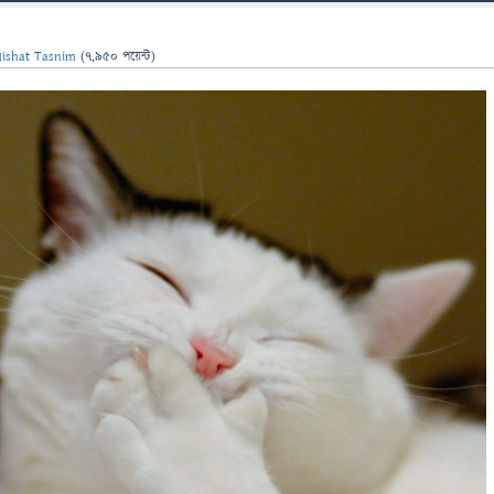
ishat Tasnim
(
7,950
পয়েন্ট)