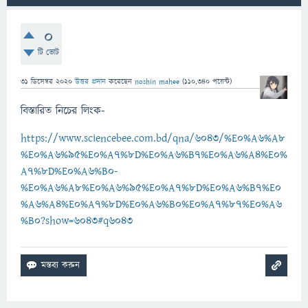
0
টি ভোট
31 ডিসেম্বর 2020
উত্তর প্রদান
করেছেন
noshin mahee
(
110,340
পয়েন্ট)
বিস্তারিত নিচের লিংক-
https://www.sciencebee.com.bd/qna/6043/%E0%A6%A8
%E0%A6%95%E0%A7%8D%E0%A6%B7%E0%A6%A4%E0%
A7%8D%E0%A6%B0-
%E0%A6%A8%E0%A6%95%E0%A7%8D%E0%A6%B7%E0
%A6%A4%E0%A7%8D%E0%A6%B0%E0%A7%87%E0%A6
%B0?show=6043#q6043