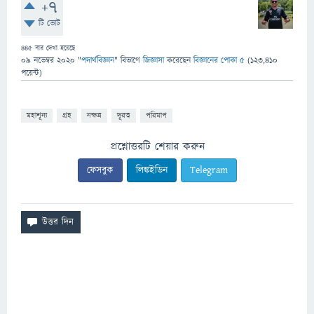
+7
টি ভোট
445
বার দেখা হয়েছে
09 নভেম্বর 2020
"
পদার্থবিজ্ঞান
" বিভাগে
জিজ্ঞাসা
করেছেন
বিজ্ঞানের পোকা ৫
(
123,410
পয়েন্ট)
মহাশূন্য
গ্রহ
নক্ষত্র
দূরত্ব
পরিমাপ
প্রশ্নোত্তরটি শেয়ার করুন
ফেসবুক
লিঙ্কইডিন
Telegram