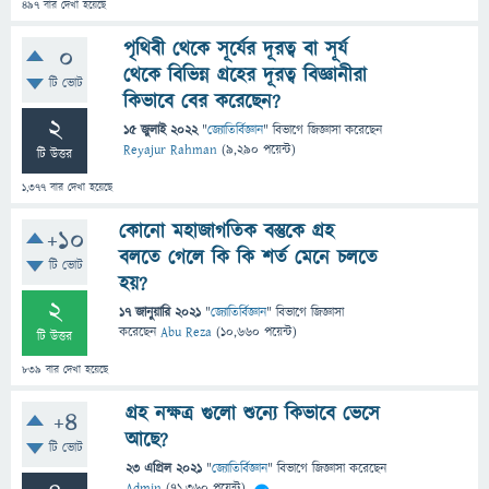
497
বার দেখা হয়েছে
পৃথিবী থেকে সূর্যের দূরত্ব বা সূর্য
0
থেকে বিভিন্ন গ্রহের দূরত্ব বিজ্ঞানীরা
টি ভোট
কিভাবে বের করেছেন?
2
15 জুলাই 2022
"
জ্যোতির্বিজ্ঞান
" বিভাগে
জিজ্ঞাসা
করেছেন
Reyajur Rahman
(
9,290
পয়েন্ট)
টি উত্তর
1,377
বার দেখা হয়েছে
কোনো মহাজাগতিক বস্তুকে গ্রহ
+10
বলতে গেলে কি কি শর্ত মেনে চলতে
টি ভোট
হয়?
2
17 জানুয়ারি 2021
"
জ্যোতির্বিজ্ঞান
" বিভাগে
জিজ্ঞাসা
করেছেন
Abu Reza
(
10,660
পয়েন্ট)
টি উত্তর
839
বার দেখা হয়েছে
গ্রহ নক্ষত্র গুলো শুন্যে কিভাবে ভেসে
+4
আছে?
টি ভোট
23 এপ্রিল 2021
"
জ্যোতির্বিজ্ঞান
" বিভাগে
জিজ্ঞাসা
করেছেন
Admin
(
71,360
পয়েন্ট)