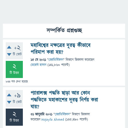
সম্পর্কিত প্রশ্নগুচ্ছ
মহাবিশ্বের নক্ষত্রের দূরত্ব কীভাবে
+2
পরিমাপ করা হয়?
টি ভোট
15 মে 2021
"
জ্যোতির্বিজ্ঞান
" বিভাগে
জিজ্ঞাসা
করেছেন
2
মেহেদী হাসান
(
141,860
পয়েন্ট)
টি উত্তর
844
বার দেখা হয়েছে
প্যারালক্স পদ্ধতি ছাড়া আর কোন
+9
পদ্ধতিতে মহাকাশের দূরত্ব নির্ণয় করা
টি ভোট
যায়?
2
31 জানুয়ারি 2021
"
জ্যোতির্বিজ্ঞান
" বিভাগে
জিজ্ঞাসা
করেছেন
Hojayfa Ahmed
(
135,490
পয়েন্ট)
টি উত্তর