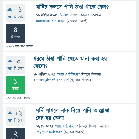
মাটির কলসে পানি ঠাণ্ডা থাকে কেন?
+1
16 এপ্রিল 2021
"
বিবিধ
" বিভাগে
জিজ্ঞাসা
করেছেন
টি ভোট
Rumman Bin Reza
(
1,630
পয়েন্ট)
4
টি উত্তর
2,856
বার দেখা হয়েছে
গরমে ঠাণ্ডা পানি খেতে মানা করা হয়
0
কেনো?
টি ভোট
28 এপ্রিল 2024
"
স্বাস্থ্য ও চিকিৎসা
" বিভাগে
জিজ্ঞাসা
1
করেছেন
Ahnaf_Tahmid
(
7,800
পয়েন্ট)
উত্তর
267
বার দেখা হয়েছে
সর্দি লাগলে নাক নিয়ে পানি ও শ্লেষ্মা
+2
বের হয় কেন?
টি ভোট
02 মে 2022
"
স্বাস্থ্য ও চিকিৎসা
" বিভাগে
জিজ্ঞাসা
করেছেন
2
Reyajur Rahman
(
9,290
পয়েন্ট)