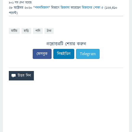
901
বার দেখা হয়েছে
28 অক্টোবর 2020
"
পদার্থবিজ্ঞান
" বিভাগে
জিজ্ঞাসা
করেছেন
বিজ্ঞানের পোকা ৫
(
123,410
পয়েন্ট)
মাটির
হাড়ি
পানি
ঠাণ্ডা
প্রশ্নোত্তরটি শেয়ার করুন
ফেসবুক
লিঙ্কইডিন
Telegram