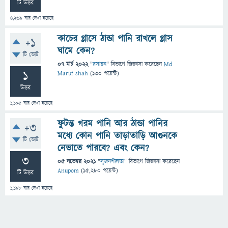
টি উত্তর
4,269
বার দেখা হয়েছে
কাচের গ্লাসে ঠান্ডা পানি রাখলে গ্লাস
+1
ঘামে কেন?
টি ভোট
07 মার্চ 2022
"
রসায়ন
" বিভাগে
জিজ্ঞাসা
করেছেন
Md
1
Maruf shah
(
130
পয়েন্ট)
উত্তর
1,105
বার দেখা হয়েছে
ফুটন্ত গরম পানি আর ঠান্ডা পানির
+3
মধ্যে কোন পানি তাড়াতাড়ি আগুনকে
টি ভোট
নেভাতে পারবে? এবং কেন?
3
05 নভেম্বর 2021
"
সৃজনশীলতা
" বিভাগে
জিজ্ঞাসা
করেছেন
Anupom
(
15,280
পয়েন্ট)
টি উত্তর
1,198
বার দেখা হয়েছে