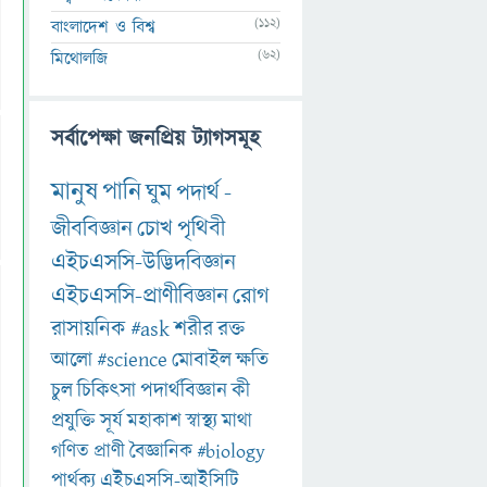
(112)
বাংলাদেশ ও বিশ্ব
(62)
মিথোলজি
সর্বাপেক্ষা জনপ্রিয় ট্যাগসমূহ
মানুষ
পানি
ঘুম
পদার্থ
-
জীববিজ্ঞান
চোখ
পৃথিবী
এইচএসসি-উদ্ভিদবিজ্ঞান
এইচএসসি-প্রাণীবিজ্ঞান
রোগ
রাসায়নিক
#ask
শরীর
রক্ত
আলো
#science
মোবাইল
ক্ষতি
চুল
চিকিৎসা
পদার্থবিজ্ঞান
কী
প্রযুক্তি
সূর্য
মহাকাশ
স্বাস্থ্য
মাথা
গণিত
প্রাণী
বৈজ্ঞানিক
#biology
পার্থক্য
এইচএসসি-আইসিটি