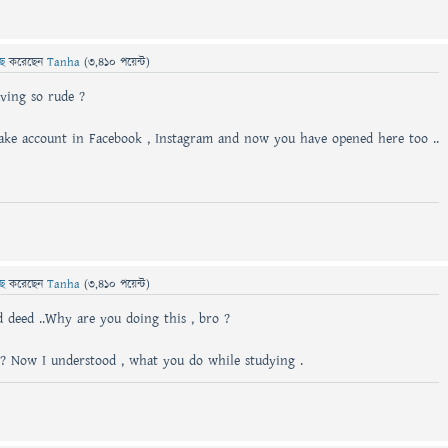
ছে
করেছেন
Tanha
(
3,410
পয়েন্ট)
ving so rude ?
ke account in Facebook , Instagram and now you have opened here too ..
ছে
করেছেন
Tanha
(
3,410
পয়েন্ট)
ad deed ..Why are you doing this , bro ?
 ? Now I understood , what you do while studying .