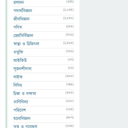
(641)
রসায়ন
(1,035)
পদার্থবিজ্ঞান
(1,830)
জীববিজ্ঞান
(159)
গণিত
(526)
জ্যোতির্বিজ্ঞান
(1,989)
স্বাস্থ্য ও চিকিৎসা
(736)
প্রযুক্তি
(67)
আইকিউ
(81)
সৃজনশীলতা
(388)
লাইফ
(749)
বিবিধ
(385)
চিন্তা ও দক্ষতা
(620)
প্রাণিবিদ্যা
(225)
পরিবেশ
(487)
মনোবিজ্ঞান
(669)
তত্ত্ব ও গবেষণা