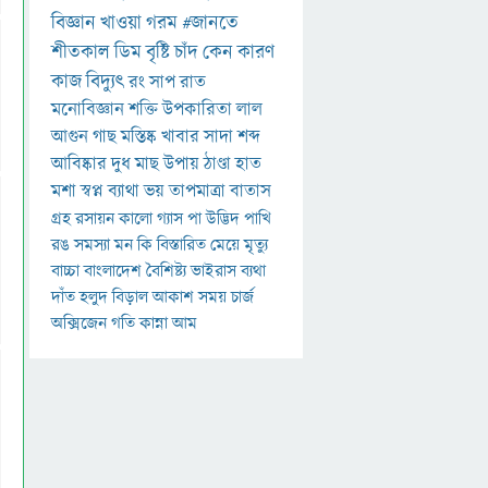
বিজ্ঞান
খাওয়া
গরম
#জানতে
শীতকাল
ডিম
বৃষ্টি
চাঁদ
কেন
কারণ
কাজ
বিদ্যুৎ
রং
সাপ
রাত
মনোবিজ্ঞান
শক্তি
উপকারিতা
লাল
আগুন
গাছ
মস্তিষ্ক
খাবার
সাদা
শব্দ
আবিষ্কার
দুধ
মাছ
উপায়
ঠাণ্ডা
হাত
মশা
স্বপ্ন
ব্যাথা
ভয়
তাপমাত্রা
বাতাস
গ্রহ
রসায়ন
কালো
গ্যাস
পা
উদ্ভিদ
পাখি
রঙ
সমস্যা
মন
কি
বিস্তারিত
মেয়ে
মৃত্যু
বাচ্চা
বাংলাদেশ
বৈশিষ্ট্য
ভাইরাস
ব্যথা
দাঁত
হলুদ
বিড়াল
আকাশ
সময়
চার্জ
অক্সিজেন
গতি
কান্না
আম