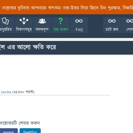
তির প্রশ্নোত্তর দুনিয়ায় আপনাকে স্বাগতম! প্রশ্ন-উত্তর দিয়ে জিতে নিন পুরস্কার, বিস্ত
অনুত্তরিত
বিভাগসমূহ
সদস্যবৃন্দ
প্রশ্ন করুন
FAQ
চ্যাট রুম
পো
ইল এর আলো ক্ষতি করে
ন
Saniha
(
24,580
পয়েন্ট)
প্রশ্নোত্তরটি শেয়ার করুন