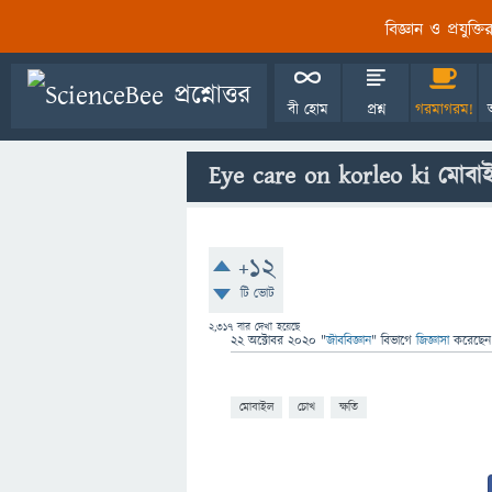
বিজ্ঞান ও প্রযুক্
বী হোম
প্রশ্ন
গরমাগরম!
Eye care on korleo ki মোবা
+12
টি ভোট
2,317
বার দেখা হয়েছে
22 অক্টোবর 2020
"
জীববিজ্ঞান
" বিভাগে
জিজ্ঞাসা
করেছে
মোবাইল
চোখ
ক্ষতি