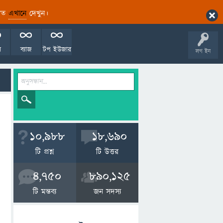
ারিত
এখানে
দেখুন।
ল
ব্যাজ
টপ ইউজার
লগ ইন
10,988
18,690
টি প্রশ্ন
টি উত্তর
4,750
890,125
টি মন্তব্য
জন সদস্য