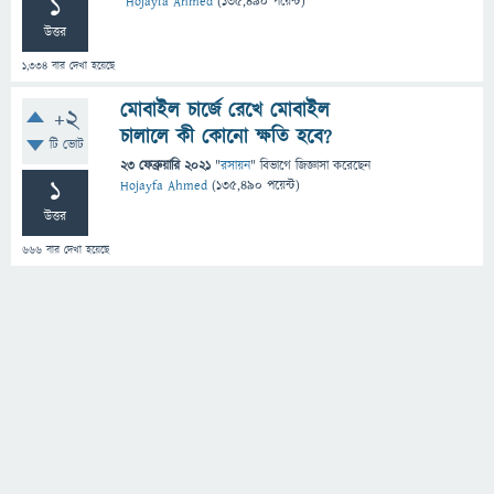
1
Hojayfa Ahmed
(
135,490
পয়েন্ট)
উত্তর
1,334
বার দেখা হয়েছে
মোবাইল চার্জে রেখে মোবাইল
+2
চালালে কী কোনো ক্ষতি হবে?
টি ভোট
23 ফেব্রুয়ারি 2021
"
রসায়ন
" বিভাগে
জিজ্ঞাসা
করেছেন
1
Hojayfa Ahmed
(
135,490
পয়েন্ট)
উত্তর
666
বার দেখা হয়েছে