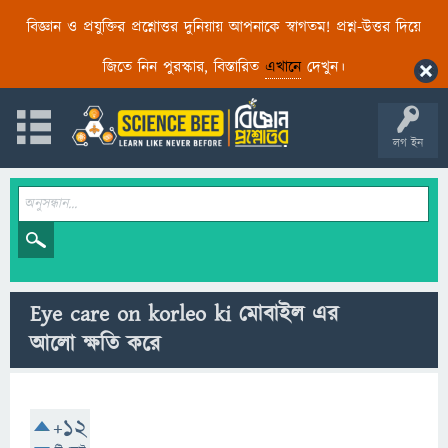
বিজ্ঞান ও প্রযুক্তির প্রশ্নোত্তর দুনিয়ায় আপনাকে স্বাগতম! প্রশ্ন-উত্তর দিয়ে
জিতে নিন পুরস্কার, বিস্তারিত
এখানে
দেখুন।
লগ ইন
Eye care on korleo ki মোবাইল এর
আলো ক্ষতি করে
+12