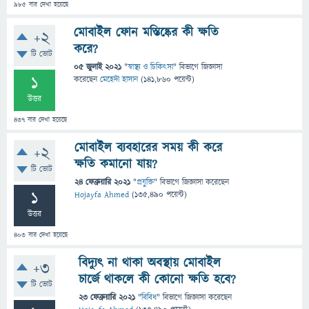
985
বার দেখা হয়েছে
মোবাইল ফোন মস্তিষ্কের কী ক্ষতি
+2
করে?
টি ভোট
05 জুলাই 2021
"
স্বাস্থ্য ও চিকিৎসা
" বিভাগে
জিজ্ঞাসা
1
করেছেন
মেহেদী হাসান
(
141,860
পয়েন্ট)
উত্তর
437
বার দেখা হয়েছে
মোবাইল ব্যবহারের সময় কী করে
+2
ক্ষতি কমানো যায়?
টি ভোট
24 ফেব্রুয়ারি 2021
"
প্রযুক্তি
" বিভাগে
জিজ্ঞাসা
করেছেন
1
Hojayfa Ahmed
(
135,490
পয়েন্ট)
উত্তর
403
বার দেখা হয়েছে
বিদ্যুৎ না থাকা অবস্থায় মোবাইল
+3
চার্জে থাকলে কী কোনো ক্ষতি হবে?
টি ভোট
23 ফেব্রুয়ারি 2021
"
বিবিধ
" বিভাগে
জিজ্ঞাসা
করেছেন