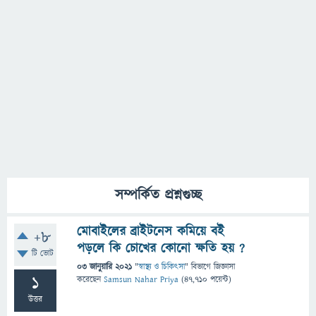
সম্পর্কিত প্রশ্নগুচ্ছ
মোবাইলের ব্রাইটনেস কমিয়ে ব‌ই
+8
পড়লে কি চোখের কোনো ক্ষতি হয় ?
টি ভোট
03 জানুয়ারি 2021
"
স্বাস্থ্য ও চিকিৎসা
" বিভাগে
জিজ্ঞাসা
1
করেছেন
Samsun Nahar Priya
(
47,710
পয়েন্ট)
উত্তর