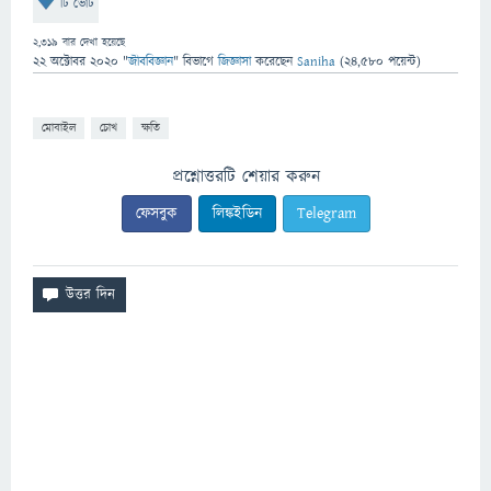
টি ভোট
2,319
বার দেখা হয়েছে
22 অক্টোবর 2020
"
জীববিজ্ঞান
" বিভাগে
জিজ্ঞাসা
করেছেন
Saniha
(
24,580
পয়েন্ট)
মোবাইল
চোখ
ক্ষতি
প্রশ্নোত্তরটি শেয়ার করুন
ফেসবুক
লিঙ্কইডিন
Telegram