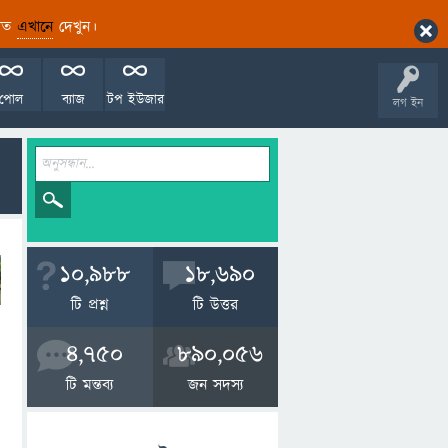
ারিত
এখানে
দেখুন।
পোল
ব্যাজ
টপ ইউজার
লগ ইন
10,988
18,690
টি প্রশ্ন
টি উত্তর
4,750
890,056
টি মন্তব্য
জন সদস্য