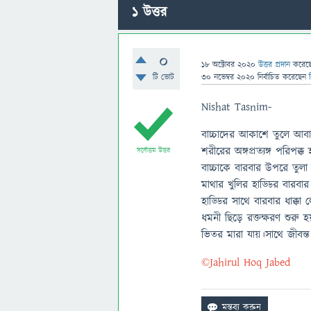
1
উত্তর
0
18 অক্টোবর 2020
উত্তর প্রদান
করেছ
টি ভোট
30 নভেম্বর 2020
নির্বাচিত
করেছেন
Nishat Tasnim-
বাচ্চাদের আকাশে তুলে আবা
শরীরের অঙ্গপ্রত্যঙ্গ পরিপ
সর্বোত্তম উত্তর
বাচ্চাকে বারবার উপরে তুলা
মাথার খুলির হাড্ডির বারবার
হাড্ডির সাথে বারবার ধাক্ক
ধমনী ছিড়ে রক্তক্ষরণ শুরু 
ভিতর মারা যায়।সাথে জীবন্ত
©Jahirul Hoq Jabed