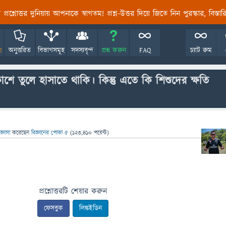
তির প্রশ্নোত্তর দুনিয়ায় আপনাকে স্বাগতম! প্রশ্ন-উত্তর দিয়ে জিতে নিন পুরস্কার, বিস্ত
!
অনুত্তরিত
বিভাগসমূহ
সদস্যবৃন্দ
প্রশ্ন করুন
FAQ
চ্যাট রুম
তুলে হাসাতে থাকি। কিন্তু এতে কি শিশুদের ক্ষতি
জ্ঞাসা
করেছেন
বিজ্ঞানের পোকা ৫
(
123,410
পয়েন্ট)
প্রশ্নোত্তরটি শেয়ার করুন
ফেসবুক
লিঙ্কইডিন