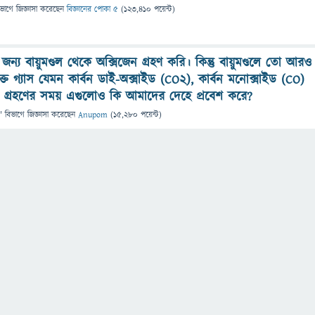
িভাগে
জিজ্ঞাসা
করেছেন
বিজ্ঞানের পোকা ৫
(
123,410
পয়েন্ট)
জন্য বায়ুমণ্ডল থেকে অক্সিজেন গ্রহণ করি। কিন্তু বায়ুমণ্ডলে তো আরও
ত গ্যাস যেমন কার্বন ডাই-অক্সাইড (CO2), কার্বন মনোক্সাইড (CO)
বাস গ্রহণের সময় এগুলোও কি আমাদের দেহে প্রবেশ করে?
" বিভাগে
জিজ্ঞাসা
করেছেন
Anupom
(
15,280
পয়েন্ট)