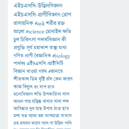
এইচএসসি-উদ্ভিদবিজ্ঞান
এইচএসসি-প্রাণীবিজ্ঞান
রোগ
রাসায়নিক
#ask
শরীর
রক্ত
আলো
#science
মোবাইল
ক্ষতি
চুল
চিকিৎসা
পদার্থবিজ্ঞান
কী
প্রযুক্তি
সূর্য
মহাকাশ
স্বাস্থ্য
মাথা
গণিত
প্রাণী
বৈজ্ঞানিক
#biology
পার্থক্য
এইচএসসি-আইসিটি
বিজ্ঞান
খাওয়া
গরম
#জানতে
শীতকাল
ডিম
বৃষ্টি
চাঁদ
কেন
কারণ
কাজ
বিদ্যুৎ
রং
সাপ
রাত
মনোবিজ্ঞান
শক্তি
উপকারিতা
লাল
আগুন
গাছ
মস্তিষ্ক
খাবার
সাদা
শব্দ
আবিষ্কার
দুধ
মাছ
উপায়
ঠাণ্ডা
হাত
মশা
স্বপ্ন
ব্যাথা
ভয়
তাপমাত্রা
বাতাস
গ্রহ
রসায়ন
কালো
গ্যাস
পা
উদ্ভিদ
পাখি