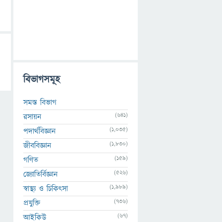
বিভাগসমূহ
সমস্ত বিভাগ
(641)
রসায়ন
(1,035)
পদার্থবিজ্ঞান
(1,830)
জীববিজ্ঞান
(159)
গণিত
(526)
জ্যোতির্বিজ্ঞান
(1,989)
স্বাস্থ্য ও চিকিৎসা
(736)
প্রযুক্তি
(67)
আইকিউ