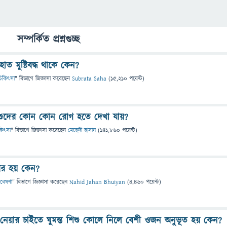
সম্পর্কিত প্রশ্নগুচ্ছ
ত মুষ্টিবদ্ধ থাকে কেন?
ও চিকিৎসা
" বিভাগে
জিজ্ঞাসা
করেছেন
Subrata Saha
(
15,210
পয়েন্ট)
শুদের কোন কোন রোগ হতে দেখা যায়?
চিকিৎসা
" বিভাগে
জিজ্ঞাসা
করেছেন
মেহেদী হাসান
(
141,860
পয়েন্ট)
ের হয় কেন?
গবেষণা
" বিভাগে
জিজ্ঞাসা
করেছেন
Nahid Jahan Bhuiyan
(
4,460
পয়েন্ট)
 নেয়ার চাইতে ঘুমন্ত শিশু কোলে নিলে বেশী ওজন অনুভূত হয় কেন?