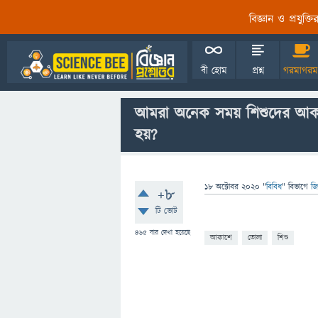
বিজ্ঞান ও প্রযুক্
বী হোম
প্রশ্ন
গরমাগরম
আমরা অনেক সময় শিশুদের আকাশে 
হয়?
18 অক্টোবর 2020
"
বিবিধ
" বিভাগে
জি
+8
টি ভোট
465
বার দেখা হয়েছে
আকাশে
তোলা
শিশু