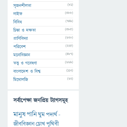
(81)
সৃজনশীলতা
(388)
লাইফ
(749)
বিবিধ
(385)
চিন্তা ও দক্ষতা
(620)
প্রাণিবিদ্যা
(225)
পরিবেশ
(487)
মনোবিজ্ঞান
(669)
তত্ত্ব ও গবেষণা
(112)
বাংলাদেশ ও বিশ্ব
(62)
মিথোলজি
সর্বাপেক্ষা জনপ্রিয় ট্যাগসমূহ
মানুষ
পানি
ঘুম
পদার্থ
-
জীববিজ্ঞান
চোখ
পৃথিবী