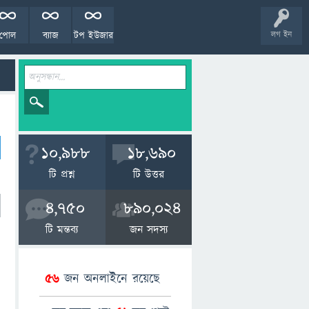
পোল
ব্যাজ
টপ ইউজার
লগ ইন
10,988
18,690
টি প্রশ্ন
টি উত্তর
4,750
890,024
টি মন্তব্য
জন সদস্য
56
জন অনলাইনে রয়েছে