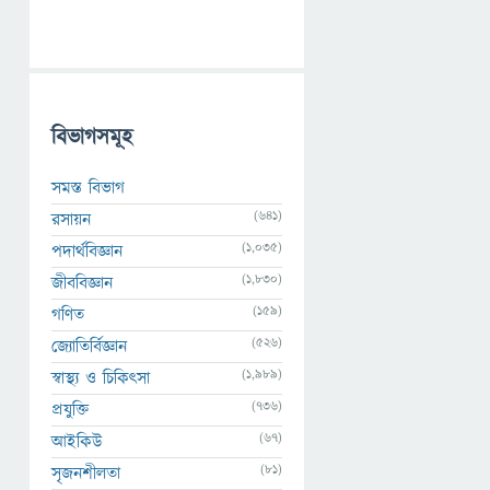
বিভাগসমূহ
সমস্ত বিভাগ
(641)
রসায়ন
(1,035)
পদার্থবিজ্ঞান
(1,830)
জীববিজ্ঞান
(159)
গণিত
(526)
জ্যোতির্বিজ্ঞান
(1,989)
স্বাস্থ্য ও চিকিৎসা
(736)
প্রযুক্তি
(67)
আইকিউ
(81)
সৃজনশীলতা