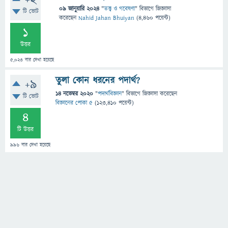
+2
09 জানুয়ারি 2024
"
তত্ত্ব ও গবেষণা
" বিভাগে
জিজ্ঞাসা
টি ভোট
করেছেন
Nahid Jahan Bhuiyan
(
4,460
পয়েন্ট)
1
উত্তর
5,023
বার দেখা হয়েছে
তুলা কোন ধরনের পদার্থ?
+9
14 নভেম্বর 2020
"
পদার্থবিজ্ঞান
" বিভাগে
জিজ্ঞাসা
করেছেন
টি ভোট
বিজ্ঞানের পোকা ৫
(
123,410
পয়েন্ট)
4
টি উত্তর
996
বার দেখা হয়েছে