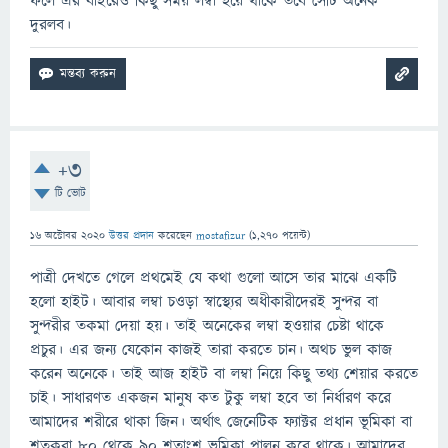
ফলে এর বাইরেও কিছু সময় লম্বা হয়ে থাকে তবে সেটি অনেক
দুরলব।
+3
টি ভোট
16 অক্টোবর 2020
উত্তর প্রদান
করেছেন
mostafizur
(
1,270
পয়েন্ট)
পাত্রী দেখতে গেলে প্রথমেই যে কথা গুলো আসে তার মাঝে একটি
হলো হাইট। আবার লম্বা চওড়া স্বাস্থ্যের অধীকারীদেরই সুন্দর বা
সুন্দরীর তকমা দেয়া হয়। তাই অনেকের লম্বা হওয়ার চেষ্টা থাকে
প্রচুর। এর জন্য যেকোন কাজই তারা করতে চান। অথচ ভুল কাজ
করেন অনেকে। তাই আজ হাইট বা লম্বা নিয়ে কিছু তথ্য শেয়ার করতে
চাই। সাধারণত একজন মানুষ কত টুকু লম্বা হবে তা নির্ধারণ করে
আমাদের শরীরে থাকা জিন। অর্থাত্‍ জেনেটিক ফ্যাক্টর প্রধান ভূমিকা বা
শতকরা ৮০ থেকে ৯০ শতাংশ ভুমিকা পালন করে থাকে। আমাদের