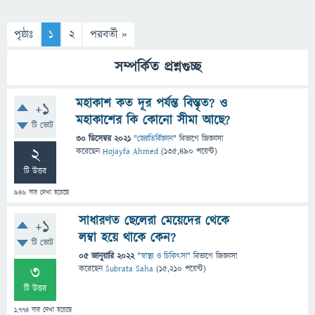
পৃষ্ঠাঃ
1
2
পরবর্তী »
সম্পর্কিত প্রশ্নগুচ্ছ
মহাকাশ কত দূর পর্যন্ত বিস্তৃত? ও
+1
মহাকাশের কি কোনো সীমা আছে?
টি ভোট
30 ডিসেম্বর 2021
"
জ্যোতির্বিজ্ঞান
" বিভাগে
জিজ্ঞাসা
2
করেছেন
Hojayfa Ahmed
(
135,490
পয়েন্ট)
টি উত্তর
946
বার দেখা হয়েছে
সাধারণত ছেলেরা মেয়েদের থেকে
+1
লম্বা হয়ে থাকে কেন?
টি ভোট
05 জানুয়ারি 2022
"
স্বাস্থ্য ও চিকিৎসা
" বিভাগে
জিজ্ঞাসা
3
করেছেন
Subrata Saha
(
15,210
পয়েন্ট)
টি উত্তর
1,774
বার দেখা হয়েছে