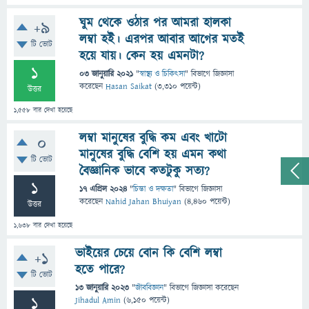
ঘুম থেকে ওঠার পর আমরা হালকা
+9
লম্বা হই। এরপর আবার আগের মতই
টি ভোট
হয়ে যায়। কেন হয় এমনটা?
1
03 জানুয়ারি 2021
"
স্বাস্থ্য ও চিকিৎসা
" বিভাগে
জিজ্ঞাসা
করেছেন
Hasan Saikat
(
3,310
পয়েন্ট)
উত্তর
1,558
বার দেখা হয়েছে
লম্বা মানুষের বুদ্ধি কম এবং খাটো
0
মানুষের বুদ্ধি বেশি হয় এমন কথা
টি ভোট
বৈজ্ঞানিক ভাবে কতটুকু সত্য?
1
17 এপ্রিল 2024
"
চিন্তা ও দক্ষতা
" বিভাগে
জিজ্ঞাসা
করেছেন
Nahid Jahan Bhuiyan
(
4,460
পয়েন্ট)
উত্তর
1,638
বার দেখা হয়েছে
ভাইয়ের চেয়ে বোন কি বেশি লম্বা
+1
হতে পারে?
টি ভোট
13 জানুয়ারি 2023
"
জীববিজ্ঞান
" বিভাগে
জিজ্ঞাসা
করেছেন
1
Jihadul Amin
(
6,150
পয়েন্ট)