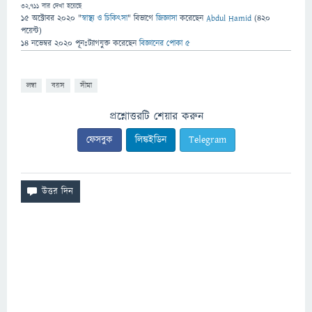
32,711
বার দেখা হয়েছে
15 অক্টোবর 2020
"
স্বাস্থ্য ও চিকিৎসা
" বিভাগে
জিজ্ঞাসা
করেছেন
Abdul Hamid
(
420
পয়েন্ট)
14 নভেম্বর 2020
পূনঃট্যাগযুক্ত
করেছেন
বিজ্ঞানের পোকা ৫
লম্বা
বয়স
সীমা
প্রশ্নোত্তরটি শেয়ার করুন
ফেসবুক
লিঙ্কইডিন
Telegram