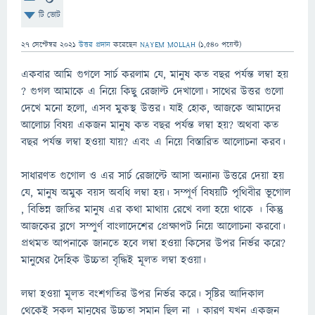
টি ভোট
27 সেপ্টেম্বর 2021
উত্তর প্রদান
করেছেন
NAYEM MOLLAH
(
1,540
পয়েন্ট)
একবার আমি গুগলে সার্চ করলাম যে, মানুষ কত বছর পর্যন্ত লম্বা হয়
? গুগল আমাকে এ নিয়ে কিছু রেজাল্ট দেখালো। সাথের উত্তর গুলো
দেখে মনো হলো, এসব মুকস্থ উত্তর। যাই হোক, আজকে আমাদের
আলোচ্য বিষয় একজন মানুষ কত বছর পর্যন্ত লম্বা হয়? অথবা কত
বছর পর্যন্ত লম্বা হওয়া যায়? এবং এ নিয়ে বিস্তারিত আলোচনা করব।
সাধারণত গুগোল ও এর সার্চ রেজাল্টে আসা অন্যান্য উত্তরে দেয়া হয়
যে, মানুষ অমুক বয়স অবধি লম্বা হয়। সম্পূর্ণ বিষয়টি পৃথিবীর ভূগোল
, বিভিন্ন জাতির মানুষ এর কথা মাথায় রেখে বলা হয়ে থাকে । কিন্তু
আজকের ব্লগে সম্পুর্ণ বাংলাদেশের প্রেক্ষাপট নিয়ে আলোচনা করবো।
প্রথমত আপনাকে জানতে হবে লম্বা হওয়া কিসের উপর নির্ভর করে?
মানুষের দৈহিক উচ্চতা বৃদ্ধিই মূলত লম্বা হওয়া।
লম্বা হওয়া মূলত বংশগতির উপর নির্ভর করে। সৃষ্টির আদিকাল
থেকেই সকল মানুষের উচ্চতা সমান ছিল না । কারণ যখন একজন