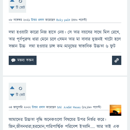
0
টি ভোট
08 নভেম্বর 2021
উত্তর প্রদান
করেছেন
Roky palit
(
550
পয়েন্ট)
লম্বা হওয়াটা কারো নিজ হাতে নেয়। সে তার বয়সের সাথে মিল রেখে,
তার পূর্বপুরুষ ধারা মেনে চলে।যেমন তার মা বাবার দুজনই খাটো হলে
সন্তান উচ্চ লম্বা হওয়ার চান্স কম।মানুষের স্বাভাবিক উচ্চতা ৬ ফুট
0
টি ভোট
04 জানুয়ারি 2022
উত্তর প্রদান
করেছেন
Md. Arafat Hasan
(
16,190
পয়েন্ট)
আমাদের উচ্চতা বৃদ্ধি অনেকগুলো বিষয়ের উপর নির্ভর করে।
জিন,জীবনধারা,হরমোন,পারিপার্শ্বিক পরিবেশ ইত্যাদি.... আর তাই এক