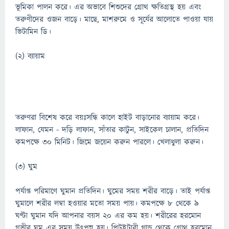
ভূমিকা পালন করে। এর অভাবে শিশুদের গ্রোথ ক্ষতিগ্রস্থ হয় এবং
তরুণীদের ওজন বাড়ে। মাছে, মাশরুমে ও সূর্যের আলোতে পাওয়া যায়
ভিটামিন ডি।
(২) ব্যায়াম
তরুণরা বিশেষ করে বয়ঃসন্ধি কালে হাইট বাড়ানোর ব্যায়াম করে।
লাফান, যেমন - দড়ি লাফান, সাঁতার কাটুন, সাইকেল চালান, প্রতিদিন
কমপক্ষে ৩০ মিনিট। জিমে জয়েন করুন পারলে। খেলাধুলা করুন।
(৩) ঘুম
পর্যাপ্ত পরিমাণে ঘুমান প্রতিদিন। ঘুমের সময় শরীর বাড়ে। তাই পর্যাপ্ত
ঘুমালে শরীর লম্বা হওয়ার মতো সময় পায়। কমপক্ষে ৮ থেকে ৯
ঘণ্টা ঘুমান যদি আপনার বয়স ২০ এর কম হয়। শরীরের হরমোন
গভীর ঘুম এর সময় উত্পন্ন হয়। পিটুইটারী গ্লান্ড থেকে গ্রোথ হরমোন