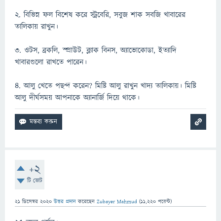
২. বিভিন্ন ফল বিশেষ করে স্ট্রবেরি, সবুজ শাক সবজি খাবারের
তালিকায় রাখুন।
৩. ওটস, ব্রকলি, স্প্রাউট, ব্ল্যাক বিনস, অ্যাভোকোডা, ইত্যাদি
খাবারগুলো রাখতে পারেন।
৪. আলু খেতে পছন্দ করেন? মিষ্টি আলু রাখুন খাদ্য তালিকায়। মিষ্টি
আলু দীর্ঘসময় আপনাকে অ্যানার্জি দিয়ে থাকে।
+2
টি ভোট
21 ডিসেম্বর 2020
উত্তর প্রদান
করেছেন
Zubayer Mahmud
(
11,220
পয়েন্ট)