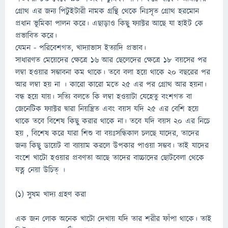
গ্রোথ এর জন্য পিটুইটারী নামক গ্রন্থি থেকে নিঃসৃত গ্রোথ হরমোন
প্রধান ভূমিকা পালন করে। এছাড়াও কিছু ফ্যাক্টর আছে যা হাইট কে
প্রভাবিত করে।
যেমন - পরিবেশগত, খাদ্যাভাস ইত্যাদি প্রভাব।
সাধারণত মেয়েদের ক্ষেত্রে ১৬ আর ছেলেদের ক্ষেত্রে ১৮ বয়সের পর
লম্বা হওয়ার সম্ভাবনা কম থাকে। তবে বলা হয়ে থাকে ২০ বছরের পর
আর লম্বা হয় না । কারো কারো মতে ২৫ এর পর গ্রোথ আর হয়না।
বন্ধ হয়ে যায়। সত্যি বলতে কি লম্বা হওয়াটা যেহেতু বংশগত বা
জেনেটিক ফ্যাক্টর দ্বারা নিয়ন্ত্রিত এবং বয়স যদি ২৫ এর বেশি হয়ে
থাকে তবে বিশেষ কিছু করার থাকে না। তবে যদি বয়স ২০ এর নিচে
হয় , বিশেষ করে যারা শিশু বা বয়ঃসন্ধিকাল চলছে যাদের, তাদের
জন্য কিছু ডায়েট বা ব্যায়াম করলে উপকার পাওয়া সম্ভব। তাই যাদের
বংশে খাটো হওয়ার প্রবণতা আছে তাদের বাচ্চাদের ছোটবেলা থেকে
যত্ন নেয়া উচিত্ ।
(১) সুষম খাদ্য গ্রহণ করা
এক জন লোক অনেক খাটো দেখায় যদি তার শরীর ফাঁপা থাকে। তাই