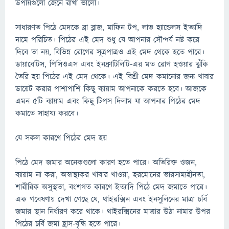
উপায়গুলো জেনে রাখা ভালো।
সাধারণত পিঠে মেদকে ব্রা ব্লাজ, মাফিন টপ, লাভ হ্যান্ডেলস ইত্যাদি
নামে পরিচিত। পিঠের এই মেদ শুধু যে আপনার সৌন্দর্য নষ্ট করে
দিবে তা নয়, বিভিন্ন রোগের সূত্রপাত্রও এই মেদ থেকে হতে পারে।
ডায়াবেটিস, পিসিওএস এবং ইনফ্রাটিলিটি-এর মত রোগ হওয়ার ঝুঁকি
তৈরি হয় পিঠের এই মেদ থেকে। এই বিশ্রী মেদ কমানোর জন্য খাবার
ডায়েট করার পাশাপাশি কিছু ব্যায়াম আপনাকে করতে হবে। আজকে
এমন ৫টি ব্যায়াম এবং কিছু টিপস দিলাম যা আপনার পিঠের মেদ
কমাতে সাহায্য করবে।
যে সকল কারণে পিঠের মেদ হয়
পিঠে মেদ জমার অনেকগুলো কারণ হতে পারে। অতিরিক্ত ওজন,
ব্যায়াম না করা, অস্বাস্থ্যকর খাবার খাওয়া, হরমোনের ভারসাম্যহীনতা,
শারীরিক অসুস্থতা, বংশগত কারণে ইত্যাদি পিঠে মেদ জমাতে পারে।
এক গবেষণায় দেখা গেছে যে, থাইরক্সিন এবং ইনসুলিনের মাত্রা চর্বি
জমার স্থান নির্ধারণ করে থাকে। থাইরক্সিনের মাত্রার উঠা নামার উপর
পিঠের চর্বি জমা হ্রাস-বৃদ্ধি হতে পারে।