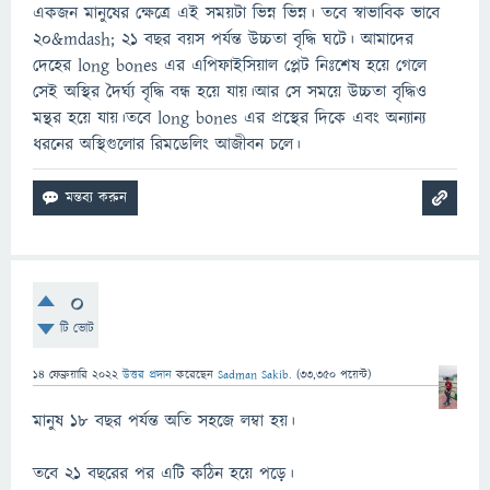
একজন মানুষের ক্ষেত্রে এই সময়টা ভিন্ন ভিন্ন। তবে স্বাভাবিক ভাবে
20&mdash; 21 বছর বয়স পর্যন্ত উচ্চতা বৃদ্ধি ঘটে। আমাদের
দেহের long bones এর এপিফাইসিয়াল প্লেট নিঃশেষ হয়ে গেলে
সেই অস্থির দৈর্ঘ্য বৃদ্ধি বন্ধ হয়ে যায়।আর সে সময়ে উচ্চতা বৃদ্ধিও
মন্থর হয়ে যায়।তবে long bones এর প্রস্থের দিকে এবং অন্যান্য
ধরনের অস্থিগুলোর রিমডেলিং আজীবন চলে।
0
টি ভোট
14 ফেব্রুয়ারি 2022
উত্তর প্রদান
করেছেন
Sadman Sakib.
(
33,350
পয়েন্ট)
মানুষ ১৮ বছর পর্যন্ত অতি সহজে লম্বা হয়।
তবে ২১ বছরের পর এটি কঠিন হয়ে পড়ে।