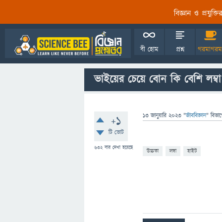
বিজ্ঞান ও প্রযুক্
বী হোম
প্রশ্ন
গরমাগরম
ভাইয়ের চেয়ে বোন কি বেশি লম্ব
13 জানুয়ারি 2023
"
জীববিজ্ঞান
" বিভা
+1
টি ভোট
632
বার দেখা হয়েছে
উচ্চতা
লম্বা
হাইট