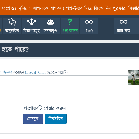
তির প্রশ্নোত্তর দুনিয়ায় আপনাকে স্বাগতম! প্রশ্ন-উত্তর দিয়ে জিতে নিন পুরস্কার, বিস্ত
!
অনুত্তরিত
বিভাগসমূহ
সদস্যবৃন্দ
প্রশ্ন করুন
FAQ
চ্যাট রুম
া হতে পারে?
গে
জিজ্ঞাসা
করেছেন
Jihadul Amin
(
6,150
পয়েন্ট)
প্রশ্নোত্তরটি শেয়ার করুন
ফেসবুক
লিঙ্কইডিন