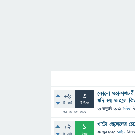
কোনো মহাকাশচারী 
+6
3
যদি হয় তাহলে কিভ
টি ভোট
টি উত্তর
26 জানুয়ারি 2021
"
বিবিধ
" ব
794
বার দেখা হয়েছে
খাটো ছেলেদের চেয়
+2
1
29 জুন 2021
"
লাইফ
" বিভাগ
টি ভোট
উত্তর