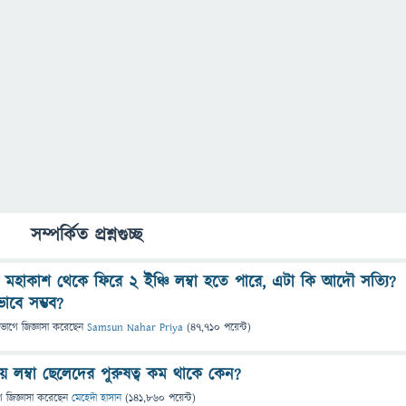
সম্পর্কিত প্রশ্নগুচ্ছ
মহাকাশ থেকে ফিরে ২ ইঞ্চি লম্বা হতে পারে, এটা কি আদৌ সত্যি?
াবে সম্ভব?
িভাগে
জিজ্ঞাসা
করেছেন
Samsun Nahar Priya
(
47,710
পয়েন্ট)
ে লম্বা ছেলেদের পুরুষত্ব কম থাকে কেন?
ে
জিজ্ঞাসা
করেছেন
মেহেদী হাসান
(
141,860
পয়েন্ট)