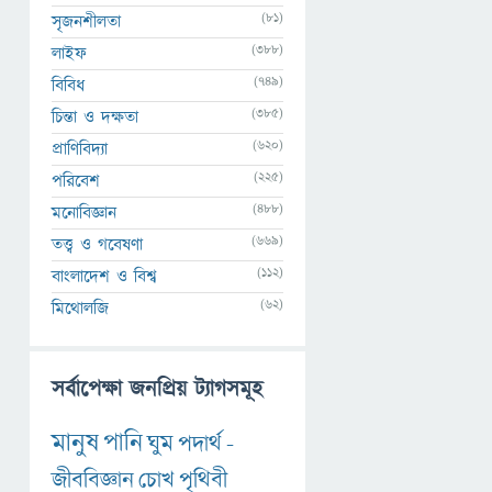
(81)
সৃজনশীলতা
(388)
লাইফ
(749)
বিবিধ
(385)
চিন্তা ও দক্ষতা
(620)
প্রাণিবিদ্যা
(225)
পরিবেশ
(488)
মনোবিজ্ঞান
(669)
তত্ত্ব ও গবেষণা
(112)
বাংলাদেশ ও বিশ্ব
(62)
মিথোলজি
সর্বাপেক্ষা জনপ্রিয় ট্যাগসমূহ
মানুষ
পানি
ঘুম
পদার্থ
-
জীববিজ্ঞান
চোখ
পৃথিবী