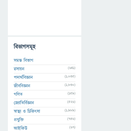
বিভাগসমূহ
সমস্ত বিভাগ
(641)
রসায়ন
(1,035)
পদার্থবিজ্ঞান
(1,830)
জীববিজ্ঞান
(159)
গণিত
(526)
জ্যোতির্বিজ্ঞান
(1,989)
স্বাস্থ্য ও চিকিৎসা
(736)
প্রযুক্তি
(67)
আইকিউ