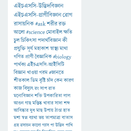
এইচএসসি-উদ্ভিদবিজ্ঞান
এইচএসসি-প্রাণীবিজ্ঞান
রোগ
রাসায়নিক
#ask
শরীর
রক্ত
আলো
#science
মোবাইল
ক্ষতি
চুল
চিকিৎসা
পদার্থবিজ্ঞান
কী
প্রযুক্তি
সূর্য
মহাকাশ
স্বাস্থ্য
মাথা
গণিত
প্রাণী
বৈজ্ঞানিক
#biology
পার্থক্য
এইচএসসি-আইসিটি
বিজ্ঞান
খাওয়া
গরম
#জানতে
শীতকাল
ডিম
বৃষ্টি
চাঁদ
কেন
কারণ
কাজ
বিদ্যুৎ
রং
সাপ
রাত
মনোবিজ্ঞান
শক্তি
উপকারিতা
লাল
আগুন
গাছ
মস্তিষ্ক
খাবার
সাদা
শব্দ
আবিষ্কার
দুধ
মাছ
উপায়
ঠাণ্ডা
হাত
মশা
স্বপ্ন
ব্যাথা
ভয়
তাপমাত্রা
বাতাস
গ্রহ
রসায়ন
কালো
গ্যাস
পা
উদ্ভিদ
পাখি