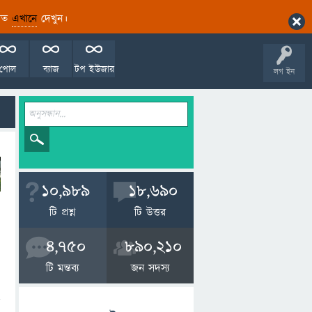
ারিত
এখানে
দেখুন।
পোল
ব্যাজ
টপ ইউজার
লগ ইন
10,989
18,690
টি প্রশ্ন
টি উত্তর
4,750
890,210
টি মন্তব্য
জন সদস্য