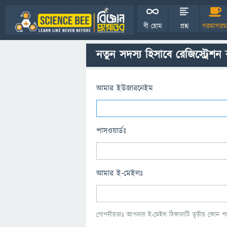
বী হোম
প্রশ্ন
গরমাগরম
নতুন সদস্য হিসাবে রেজিস্ট্রেশন
আমার ইউজারনেইম
পাসওয়ার্ডঃ
আমার ই-মেইলঃ
গোপনীয়তাঃ আপনার ই-মেইল ঠিকানাটি তৃতীয় কোন পক্ষ