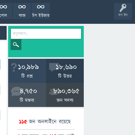
পোল
ব্যাজ
টপ ইউজার
লগ ইন
10,989
18,690
টি প্রশ্ন
টি উত্তর
4,750
890,365
টি মন্তব্য
জন সদস্য
115
জন অনলাইনে রয়েছে