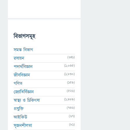
বিভাগসমূহ
সমস্ত বিভাগ
(641)
রসায়ন
(1,035)
পদার্থবিজ্ঞান
(1,830)
জীববিজ্ঞান
(159)
গণিত
(526)
জ্যোতির্বিজ্ঞান
(1,989)
স্বাস্থ্য ও চিকিৎসা
(736)
প্রযুক্তি
(67)
আইকিউ
(81)
সৃজনশীলতা