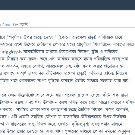
n Alam
(
410
পয়েন্ট)
ণভাবে "প্রকৃতির উপর ছেড়ে দেওয়া" (কোনো হস্তক্ষেপ ছাড়া) বাণিজ্যিক চাষে
াই দমনের অংশ হিসেবে লেডিবাগ পোকার মতো প্রাকৃতিক শিকারিদের ব্যবহার করে
ringiensis ব্যাকটেরিয়ার মাধ্যমে শুঁয়োপোকা নিয়ন্ত্রণ, ভুট্টা ও লাউয়ের
া নিয়ন্ত্রণ করা সম্ভব। তবে এটা কার্যকর করতে মানব-পরিকল্পিত ব্যবস্থাপনা
ফসল আবর্তন, সহচর রোপণ, আন্তঃফসল চাষ, ফাঁদ ফসল করার প্রয়োজন হয়।
াধ্যমে সম্পূর্ণ রাসায়নিক কীটনাশক প্রয়োগ ছাড়াই ক্ষতিকর এফিড নিয়ন্ত্রণ
তিক শত্রু পোকাদের সংখ্যা বৃদ্ধিতে বাসস্থান তৈরির মাধ্যমে সহায়তা করা যায়।
ে দিলে ফলন উল্লেখযোগ্যভাবে কমে যায়। গবেষণায় দেখা গেছে, কীটনাশক ছাড়া
াদন ৫৪% এবং শস্য উৎপাদন ৩২% পর্যন্ত কমে যেতে পারে। বাস্তবে সমন্বি
 করবে। সমন্বিত পোকা-দমন ব্যবস্থাপনা হচ্ছে জৈবিক নিয়ন্ত্রণ, ফসল আবর্তন,
 সমন্বয়। এটি একটি সমন্বিত কৌশল যা রাসায়নিক কীটনাশকের উপর নির্ভরতা
াস্তুতন্ত্রের স্বাস্থ্য উন্নত করে, যেখানে কৃষি-ভূদৃশ্য ব্যবস্থাপনার মাধ্যমে
রক্ষণের উপর জোর দেওয়া হয় এবং খাদ্য শৃঙ্খলের মাধ্যমে পোকা দমনের অনুকূল