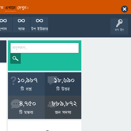
ারিত
এখানে
দেখুন।
পোল
ব্যাজ
টপ ইউজার
লগ ইন
10,987
18,690
টি প্রশ্ন
টি উত্তর
4,750
889,872
টি মন্তব্য
জন সদস্য