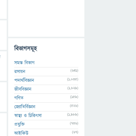
বিভাগসমূহ
ত
সমস্ত বিভাগ
(641)
রসায়ন
(1,035)
পদার্থবিজ্ঞান
(1,829)
জীববিজ্ঞান
(159)
গণিত
(526)
জ্যোতির্বিজ্ঞান
(1,989)
স্বাস্থ্য ও চিকিৎসা
(736)
প্রযুক্তি
(67)
আইকিউ