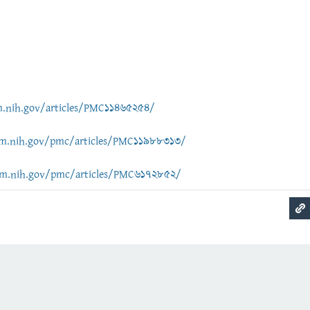
m.nih.gov/articles/PMC11465254/
lm.nih.gov/pmc/articles/PMC11988313/
lm.nih.gov/pmc/articles/PMC6172852/