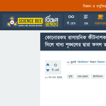
বিজ্ঞান ও প্রযুক্
বী হোম
প্রশ্ন
গরমাগরম
কোনোরকম রাসায়নিক কীটনাশক ব
দিলে খাদ্য শৃঙ্খলের দ্বারা ফসল রক
01 জুলাই
"
জীববিজ্ঞান
" বিভাগে
জিজ্ঞাসা
0
টি ভোট
কৃষি
খাদ্য-শৃঙ্খল
জীববিজ্ঞান
52
বার দেখা হয়েছে