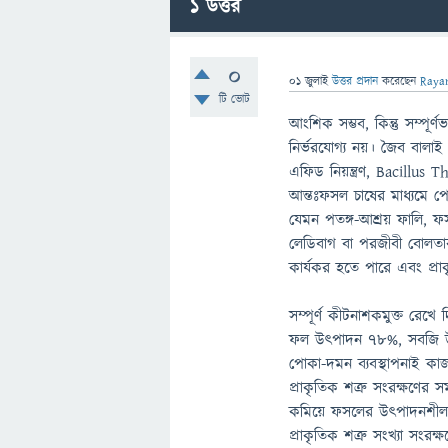
1
উত্তর
0
01 জুলাই
উত্তর প্রদান
করেছেন
Raya
টি ভোট
আংশিক সম্ভব, কিন্তু সম্পূর্
নির্ভরযোগ্য নয়। জৈব বাল
এফিড নিয়ন্ত্রণ, Bacillus Thu
আন্তঃফসল চাষের মাধ্যমে পোক
যেমন পতঙ্গ-আশ্রয় ফালি, 
লেডিবাগ বা পরজীবী বোলতার ম
কার্যকর হতে পারে এবং প্রাকৃ
সম্পূর্ণ কীটনাশকমুক্ত রেখ
ফল উৎপাদন ৭৮%, সবজি উৎপ
পোকা-দমন ব্যবস্থাপনাই কাজ
প্রাকৃতিক শত্রু সংরক্ষণের
কমিয়ে ফসলের উৎপাদনশীলতা ও ব
প্রাকৃতিক শত্রু সংখ্যা সং