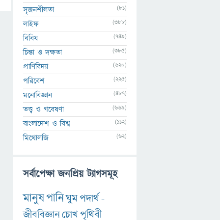
(81)
সৃজনশীলতা
(388)
লাইফ
(749)
বিবিধ
(385)
চিন্তা ও দক্ষতা
(620)
প্রাণিবিদ্যা
(225)
পরিবেশ
(487)
মনোবিজ্ঞান
(669)
তত্ত্ব ও গবেষণা
(112)
বাংলাদেশ ও বিশ্ব
(62)
মিথোলজি
সর্বাপেক্ষা জনপ্রিয় ট্যাগসমূহ
মানুষ
পানি
ঘুম
পদার্থ
-
জীববিজ্ঞান
চোখ
পৃথিবী