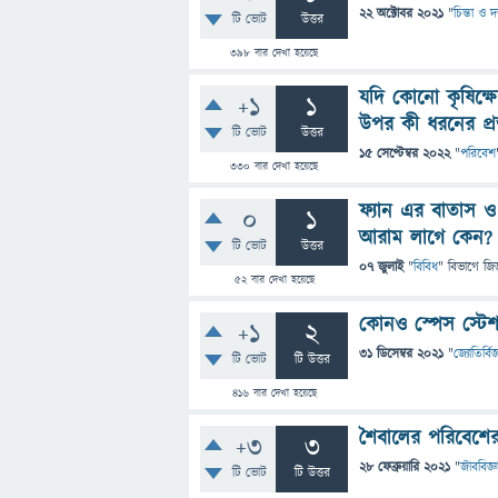
22 অক্টোবর 2021
"
চিন্তা ও দ
টি ভোট
উত্তর
398
বার দেখা হয়েছে
যদি কোনো কৃষিক্ষ
+1
1
উপর কী ধরনের প্
টি ভোট
উত্তর
15 সেপ্টেম্বর 2022
"
পরিবেশ
330
বার দেখা হয়েছে
ফ্যান এর বাতাস ও
0
1
আরাম লাগে কেন?
টি ভোট
উত্তর
07 জুলাই
"
বিবিধ
" বিভাগে
জিজ
52
বার দেখা হয়েছে
কোনও স্পেস স্টেশ
+1
2
31 ডিসেম্বর 2021
"
জ্যোতির্বিজ
টি ভোট
টি উত্তর
416
বার দেখা হয়েছে
শৈবালের পরিবেশে
+3
3
28 ফেব্রুয়ারি 2021
"
জীববিজ্ঞ
টি ভোট
টি উত্তর