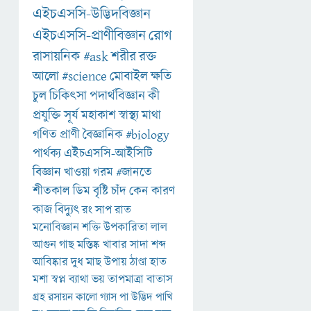
এইচএসসি-উদ্ভিদবিজ্ঞান
এইচএসসি-প্রাণীবিজ্ঞান
রোগ
রাসায়নিক
#ask
শরীর
রক্ত
আলো
#science
মোবাইল
ক্ষতি
চুল
চিকিৎসা
পদার্থবিজ্ঞান
কী
প্রযুক্তি
সূর্য
মহাকাশ
স্বাস্থ্য
মাথা
গণিত
প্রাণী
বৈজ্ঞানিক
#biology
পার্থক্য
এইচএসসি-আইসিটি
বিজ্ঞান
খাওয়া
গরম
#জানতে
শীতকাল
ডিম
বৃষ্টি
চাঁদ
কেন
কারণ
কাজ
বিদ্যুৎ
রং
সাপ
রাত
মনোবিজ্ঞান
শক্তি
উপকারিতা
লাল
আগুন
গাছ
মস্তিষ্ক
খাবার
সাদা
শব্দ
আবিষ্কার
দুধ
মাছ
উপায়
ঠাণ্ডা
হাত
মশা
স্বপ্ন
ব্যাথা
ভয়
তাপমাত্রা
বাতাস
গ্রহ
রসায়ন
কালো
গ্যাস
পা
উদ্ভিদ
পাখি