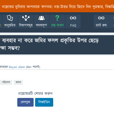
তির প্রশ্নোত্তর দুনিয়ায় আপনাকে স্বাগতম! প্রশ্ন-উত্তর দিয়ে জিতে নিন পুরস্কার, বিস্ত
!
অনুত্তরিত
বিভাগসমূহ
সদস্যবৃন্দ
প্রশ্ন করুন
FAQ
চ্যাট রুম
্যবহার না করে জমির ফসল প্রকৃতির উপর ছেড়ে
্ষা সম্ভব?
করেছেন
Rayan Alam
(
410
পয়েন্ট)
পরিবেশ
ফসল
প্রশ্নোত্তরটি শেয়ার করুন
ফেসবুক
লিঙ্কইডিন