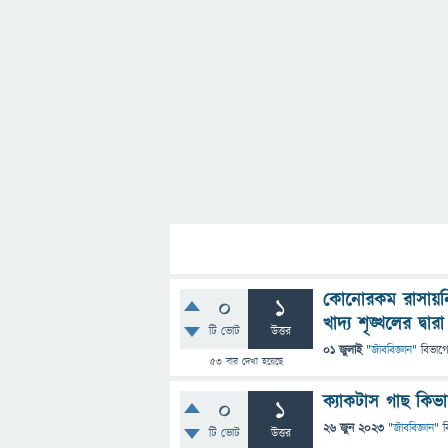
কোনোরকম রাসায়ন
0
1
খাদ্য শৃঙ্খলের দ্বা
টি ভোট
উত্তর
01 জুলাই
"
জীববিজ্ঞান
" বিভাগ
53
বার দেখা হয়েছে
ক্যাকটাস গাছ কিভ
0
1
26 জুন 2023
"
জীববিজ্ঞান
" ব
টি ভোট
উত্তর