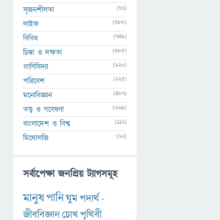
(81)
সৃজনশীলতা
(388)
লাইফ
(749)
বিবিধ
(385)
চিন্তা ও দক্ষতা
(620)
প্রাণিবিদ্যা
(225)
পরিবেশ
(487)
মনোবিজ্ঞান
(669)
তত্ত্ব ও গবেষণা
(112)
বাংলাদেশ ও বিশ্ব
(62)
মিথোলজি
সর্বাপেক্ষা জনপ্রিয় ট্যাগসমূহ
মানুষ
পানি
ঘুম
পদার্থ
-
জীববিজ্ঞান
চোখ
পৃথিবী