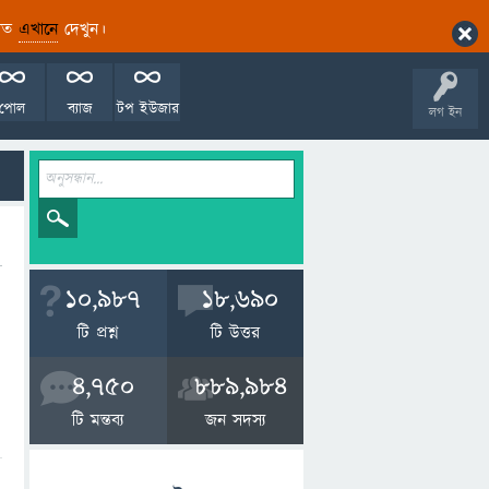
ারিত
এখানে
দেখুন।
পোল
ব্যাজ
টপ ইউজার
লগ ইন
10,987
18,690
টি প্রশ্ন
টি উত্তর
4,750
889,984
টি মন্তব্য
জন সদস্য