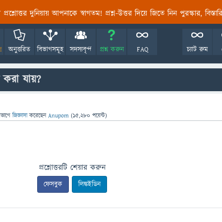
তির প্রশ্নোত্তর দুনিয়ায় আপনাকে স্বাগতম! প্রশ্ন-উত্তর দিয়ে জিতে নিন পুরস্কার, বিস্ত
!
অনুত্তরিত
বিভাগসমূহ
সদস্যবৃন্দ
প্রশ্ন করুন
FAQ
চ্যাট রুম
 করা যায়?
িভাগে
জিজ্ঞাসা
করেছেন
Anupom
(
15,280
পয়েন্ট)
প্রশ্নোত্তরটি শেয়ার করুন
ফেসবুক
লিঙ্কইডিন