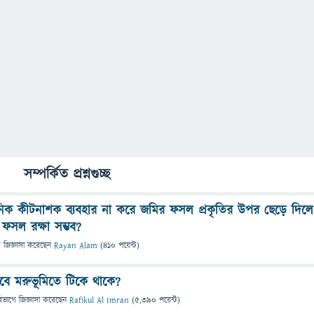
সম্পর্কিত প্রশ্নগুচ্ছ
িক কীটনাশক ব্যবহার না করে জমির ফসল প্রকৃতির উপর ছেড়ে দিলে
রা ফসল রক্ষা সম্ভব?
ে
জিজ্ঞাসা
করেছেন
Rayan Alam
(
410
পয়েন্ট)
াবে মরুভূমিতে টিকে থাকে?
িভাগে
জিজ্ঞাসা
করেছেন
Rafikul Al Imran
(
5,390
পয়েন্ট)