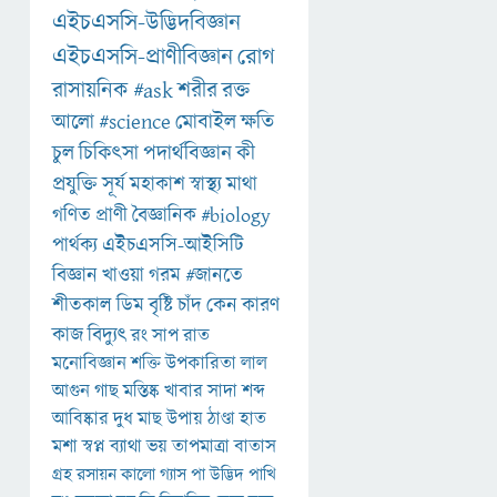
এইচএসসি-উদ্ভিদবিজ্ঞান
এইচএসসি-প্রাণীবিজ্ঞান
রোগ
রাসায়নিক
#ask
শরীর
রক্ত
আলো
#science
মোবাইল
ক্ষতি
চুল
চিকিৎসা
পদার্থবিজ্ঞান
কী
প্রযুক্তি
সূর্য
মহাকাশ
স্বাস্থ্য
মাথা
গণিত
প্রাণী
বৈজ্ঞানিক
#biology
পার্থক্য
এইচএসসি-আইসিটি
বিজ্ঞান
খাওয়া
গরম
#জানতে
শীতকাল
ডিম
বৃষ্টি
চাঁদ
কেন
কারণ
কাজ
বিদ্যুৎ
রং
সাপ
রাত
মনোবিজ্ঞান
শক্তি
উপকারিতা
লাল
আগুন
গাছ
মস্তিষ্ক
খাবার
সাদা
শব্দ
আবিষ্কার
দুধ
মাছ
উপায়
ঠাণ্ডা
হাত
মশা
স্বপ্ন
ব্যাথা
ভয়
তাপমাত্রা
বাতাস
গ্রহ
রসায়ন
কালো
গ্যাস
পা
উদ্ভিদ
পাখি