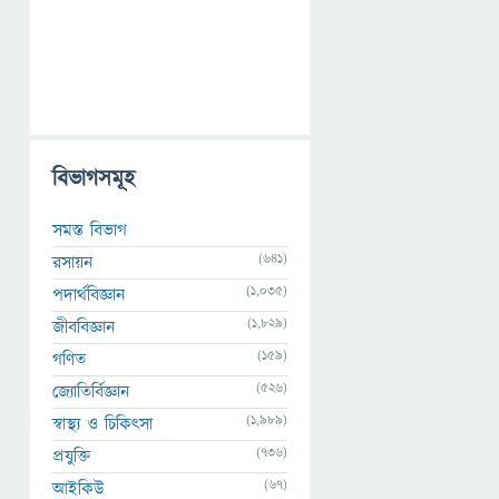
বিভাগসমূহ
সমস্ত বিভাগ
(641)
রসায়ন
(1,035)
পদার্থবিজ্ঞান
(1,829)
জীববিজ্ঞান
(159)
গণিত
(526)
জ্যোতির্বিজ্ঞান
(1,989)
স্বাস্থ্য ও চিকিৎসা
(736)
প্রযুক্তি
(67)
আইকিউ