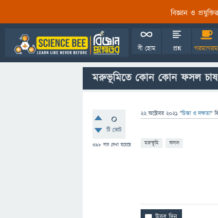
বিজ্ঞান ও প্রযুক্
বী হোম
প্রশ্ন
গরমাগরম
মরুভূমিতে কোন কোন ফসল চাষ
22 অক্টোবর 2021
"
চিন্তা ও দক্ষতা
" ব
0
টি ভোট
মরুভূমি
ফসল
398
বার দেখা হয়েছে