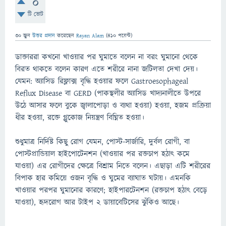
0
টি ভোট
30 জুন
উত্তর প্রদান
করেছেন
Rayan Alam
(
410
পয়েন্ট)
ডাক্তাররা কখনো খাওয়ার পর ঘুমাতে বলেন না বরং ঘুমানো থেকে
বিরত থাকতে বলেন কারণ এতে শরীরে নানা জটিলতা দেখা দেয়।
যেমন: অ্যাসিড রিফ্লাক্স বৃদ্ধি হওয়ার ফলে Gastroesophageal
Reflux Disease বা GERD (পাকস্থলীর অ্যাসিড খাদ্যনালীতে উপরে
উঠে আসার ফলে বুকে জ্বালাপোড়া ও ব্যথা হওয়া) হওয়া, হজম প্রক্রিয়া
ধীর হওয়া, রক্তে গ্লুকোজ নিয়ন্ত্রণ বিঘ্নিত হওয়া।
শুধুমাত্র নির্দিষ্ট কিছু রোগ যেমন, পোস্ট-সার্জারি, দুর্বল রোগী, বা
পোস্টপ্রান্ডিয়াল হাইপোটেনশন (খাওয়ার পর রক্তচাপ হঠাৎ কমে
যাওয়া) এর রোগীদের ক্ষেত্রে বিশ্রাম নিতে বলেন। এছাড়া এটি শরীরের
বিপাক হার কমিয়ে ওজন বৃদ্ধি ও ঘুমের ব্যাঘাত ঘটায়। এমনকি
খাওয়ার পরপর ঘুমানোর কারণে; হাইপারটেনশন (রক্তচাপ হঠাৎ বেড়ে
যাওয়া), হৃদরোগ আর টাইপ ২ ডায়াবেটিসের ঝুঁকিও আছে।