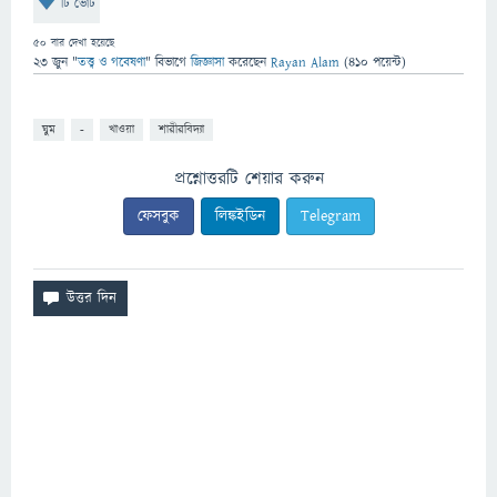
টি ভোট
50
বার দেখা হয়েছে
23 জুন
"
তত্ত্ব ও গবেষণা
" বিভাগে
জিজ্ঞাসা
করেছেন
Rayan Alam
(
410
পয়েন্ট)
ঘুম
-
খাওয়া
শারীরবিদ্যা
প্রশ্নোত্তরটি শেয়ার করুন
ফেসবুক
লিঙ্কইডিন
Telegram