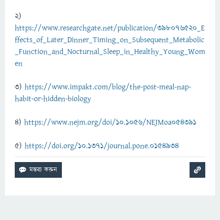
2)
https://www.researchgate.net/publication/398076520_E
ffects_of_Later_Dinner_Timing_on_Subsequent_Metabolic
_Function_and_Nocturnal_Sleep_in_Healthy_Young_Wom
en
3)
https://www.impakt.com/blog/the-post-meal-nap-
habit-or-hidden-biology
4)
https://www.nejm.org/doi/10.1056/NEJMoa054391
5)
https://doi.org/10.1371/journal.pone.0154934