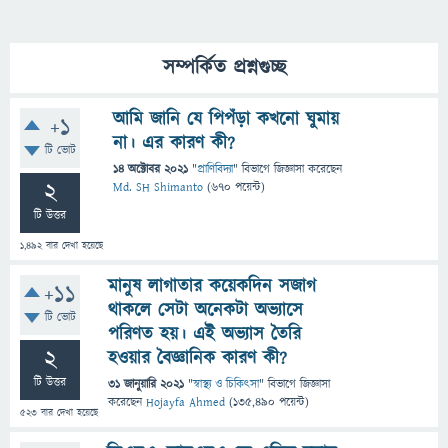
সম্পর্কিত প্রশ্নগুচ্ছ
আমি জানি যে পিপঁড়া কখনো ঘুমায়
+1
না। এর কারণ কী?
টি ভোট
14 অক্টোবর 2021
"
প্রাণিবিদ্যা
" বিভাগে
জিজ্ঞাসা
করেছেন
2
Md. SH Shimanto
(
670
পয়েন্ট)
টি উত্তর
1,492
বার দেখা হয়েছে
মানুষ লাগাতার কয়েকদিন সজাগ
+11
থাকলে সেটা অনেকটা অভ্যাসে
টি ভোট
পরিণত হয়। এই অভ্যাস তৈরি
2
হওয়ার বৈজ্ঞানিক কারণ কী?
টি উত্তর
31 জানুয়ারি 2021
"
স্বাস্থ্য ও চিকিৎসা
" বিভাগে
জিজ্ঞাসা
করেছেন
Hojayfa Ahmed
(
135,490
পয়েন্ট)
523
বার দেখা হয়েছে