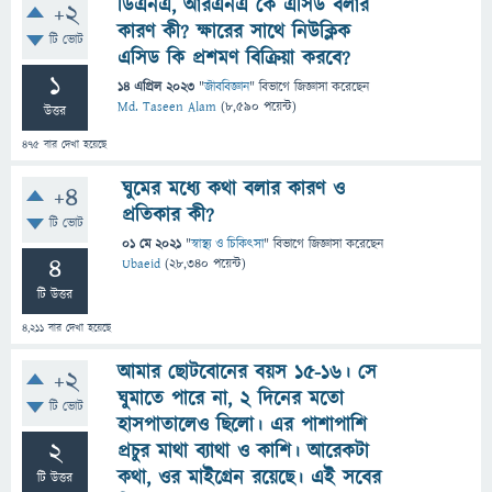
ডিএনএ, আরএনএ কে এসিড বলার
+2
কারণ কী? ক্ষারের সাথে নিউক্লিক
টি ভোট
এসিড কি প্রশমণ বিক্রিয়া করবে?
1
14 এপ্রিল 2023
"
জীববিজ্ঞান
" বিভাগে
জিজ্ঞাসা
করেছেন
Md. Taseen Alam
(
8,590
পয়েন্ট)
উত্তর
475
বার দেখা হয়েছে
ঘুমের মধ্যে কথা বলার কারণ ও
+4
প্রতিকার কী?
টি ভোট
01 মে 2021
"
স্বাস্থ্য ও চিকিৎসা
" বিভাগে
জিজ্ঞাসা
করেছেন
4
Ubaeid
(
28,340
পয়েন্ট)
টি উত্তর
4,211
বার দেখা হয়েছে
আমার ছোটবোনের বয়স ১৫-১৬। সে
+2
ঘুমাতে পারে না, ২ দিনের মতো
টি ভোট
হাসপাতালেও ছিলো। এর পাশাপাশি
2
প্রচুর মাথা ব্যাথা ও কাশি। আরেকটা
কথা, ওর মাইগ্রেন রয়েছে। এই সবের
টি উত্তর