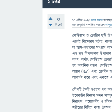
1
উত্তর
0
13 এপ্রিল 2025
উত্তর প্রদান
করেছে
টি ভোট
05 জানুয়ারি
সম্পাদিত
করেছেন
আব্দুল
সোডিয়াম ও ক্লোরিন দুটি উপ
এলেই বিষ্ফোরণ ঘটায়, বাতাসে
যা শ্বাস-প্রশ্বাসের মাধ্যম
এই দুই বিপজ্জনক উপাদান 
লবণ, অর্থাৎ সোডিয়াম ক্লো
হয় আয়নিক বন্ধন। সোডিয়াম
আয়ন (Na⁺) এবং ক্লোরিন হ
আকর্ষণ করে এবং একত্রে এ
যৌগটি তৈরি হওয়ার পর আগে
ইলেকট্রন বিন্যাস তখন সম্
নিরাপদ, প্রয়োজনীয় ও জীবনর
শরীরের বিভিন্ন কাজ (যেমন: 