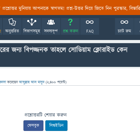
তির প্রশ্নোত্তর দুনিয়ায় আপনাকে স্বাগতম! প্রশ্ন-উত্তর দিয়ে জিতে নিন পুরস্কার, বিস্ত
!
অনুত্তরিত
বিভাগসমূহ
সদস্যবৃন্দ
প্রশ্ন করুন
FAQ
চ্যাট রুম
রের জন্য বিপজ্জনক তাহলে সোডিয়াম ক্লোরাইড কেন
জ্ঞাসা
করেছেন
আব্দুল্লাহ আল মাসুদ
(
2,400
পয়েন্ট)
প্রশ্নোত্তরটি শেয়ার করুন
ফেসবুক
লিঙ্কইডিন