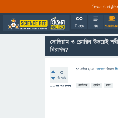
বিজ্ঞান ও প্রযুক্
বী হোম
প্রশ্ন
গরমাগরম
সোডিয়াম ও ক্লোরিন উভয়েই শরী
নিরাপদ?
13 এপ্রিল 2025
"
রসায়ন
" বিভাগে
জি
0
টি ভোট
সোডিয়াম
ক্লোরিন
লবণ
303
বার দেখা হয়েছে