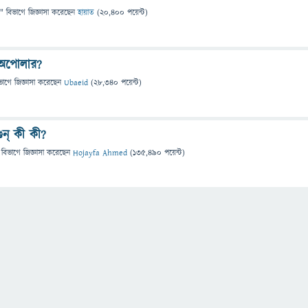
" বিভাগে
জিজ্ঞাসা
করেছেন
হায়াত
(
20,400
পয়েন্ট)
 অপোলার?
ভাগে
জিজ্ঞাসা
করেছেন
Ubaeid
(
28,340
পয়েন্ট)
ুন্ কী কী?
 বিভাগে
জিজ্ঞাসা
করেছেন
Hojayfa Ahmed
(
135,490
পয়েন্ট)