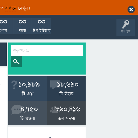
ারিত
এখানে
দেখুন।
পোল
ব্যাজ
টপ ইউজার
লগ ইন
10,989
18,690
টি প্রশ্ন
টি উত্তর
4,750
890,416
টি মন্তব্য
জন সদস্য