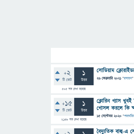
সোডিয়াম ক্লোরাইডক
+2
1
26 ফেব্রুয়ারি 2021
"
রসায়ন
"
টি ভোট
উত্তর
505
বার দেখা হয়েছে
ক্লোরিন গ্যাস খুব
+15
1
গোসল করলে কি ক্
টি ভোট
উত্তর
15 সেপ্টেম্বর 2020
"
পদার্থবিজ
2,138
বার দেখা হয়েছে
বৈদ্যুতিক বাল্ব-এ