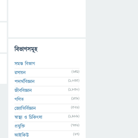
বিভাগসমূহ
সমস্ত বিভাগ
(641)
রসায়ন
(1,035)
পদার্থবিজ্ঞান
(1,830)
জীববিজ্ঞান
(159)
গণিত
(526)
জ্যোতির্বিজ্ঞান
(1,989)
স্বাস্থ্য ও চিকিৎসা
(736)
প্রযুক্তি
(67)
আইকিউ