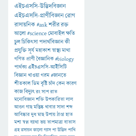
এইচএসসি-উদ্ভিদবিজ্ঞান
এইচএসসি-প্রাণীবিজ্ঞান
রোগ
রাসায়নিক
#ask
শরীর
রক্ত
আলো
#science
মোবাইল
ক্ষতি
চুল
চিকিৎসা
পদার্থবিজ্ঞান
কী
প্রযুক্তি
সূর্য
মহাকাশ
স্বাস্থ্য
মাথা
গণিত
প্রাণী
বৈজ্ঞানিক
#biology
পার্থক্য
এইচএসসি-আইসিটি
বিজ্ঞান
খাওয়া
গরম
#জানতে
শীতকাল
ডিম
বৃষ্টি
চাঁদ
কেন
কারণ
কাজ
বিদ্যুৎ
রং
সাপ
রাত
মনোবিজ্ঞান
শক্তি
উপকারিতা
লাল
আগুন
গাছ
মস্তিষ্ক
খাবার
সাদা
শব্দ
আবিষ্কার
দুধ
মাছ
উপায়
ঠাণ্ডা
হাত
মশা
স্বপ্ন
ব্যাথা
ভয়
তাপমাত্রা
বাতাস
গ্রহ
রসায়ন
কালো
গ্যাস
পা
উদ্ভিদ
পাখি