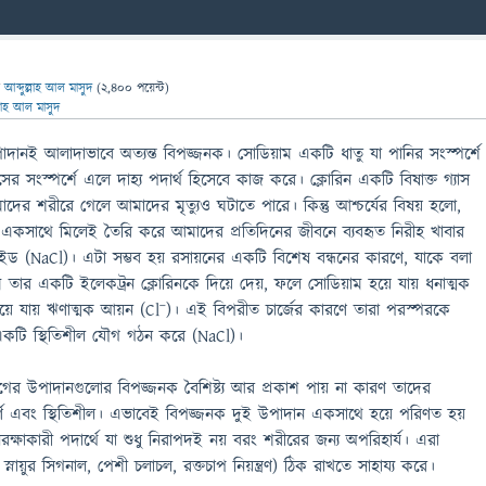
ন
আব্দুল্লাহ আল মাসুদ
(
2,400
পয়েন্ট)
্লাহ আল মাসুদ
াদানই আলাদাভাবে অত্যন্ত বিপজ্জনক। সোডিয়াম একটি ধাতু যা পানির সংস্পর্শে
র সংস্পর্শে এলে দাহ্য পদার্থ হিসেবে কাজ করে। ক্লোরিন একটি বিষাক্ত গ্যাস
ে আমাদের শরীরে গেলে আমাদের মৃত্যুও ঘটাতে পারে। কিন্তু আশ্চর্যের বিষয় হলো,
একসাথে মিলেই তৈরি করে আমাদের প্রতিদিনের জীবনে ব্যবহৃত নিরীহ খাবার
রাইড (NaCl)। এটা সম্ভব হয় রসায়নের একটি বিশেষ বন্ধনের কারণে, যাকে বলা
 তার একটি ইলেকট্রন ক্লোরিনকে দিয়ে দেয়, ফলে সোডিয়াম হয়ে যায় ধনাত্মক
য়ে যায় ঋণাত্মক আয়ন (Cl⁻)। এই বিপরীত চার্জের কারণে তারা পরস্পরকে
কটি স্থিতিশীল যৌগ গঠন করে (NaCl)।
র উপাদানগুলোর বিপজ্জনক বৈশিষ্ট্য আর প্রকাশ পায় না কারণ তাদের
পূর্ণ এবং স্থিতিশীল। এভাবেই বিপজ্জনক দুই উপাদান একসাথে হয়ে পরিণত হয়
ক্ষাকারী পদার্থে যা শুধু নিরাপদই নয় বরং শরীরের জন্য অপরিহার্য। এরা
স্নায়ুর সিগনাল, পেশী চলাচল, রক্তচাপ নিয়ন্ত্রণ) ঠিক রাখতে সাহায্য করে।