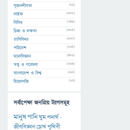
(81)
সৃজনশীলতা
(388)
লাইফ
(749)
বিবিধ
(385)
চিন্তা ও দক্ষতা
(620)
প্রাণিবিদ্যা
(225)
পরিবেশ
(488)
মনোবিজ্ঞান
(669)
তত্ত্ব ও গবেষণা
(112)
বাংলাদেশ ও বিশ্ব
(62)
মিথোলজি
সর্বাপেক্ষা জনপ্রিয় ট্যাগসমূহ
মানুষ
পানি
ঘুম
পদার্থ
-
জীববিজ্ঞান
চোখ
পৃথিবী