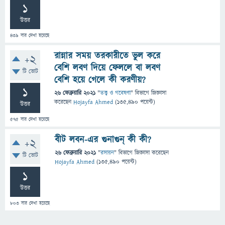
1
উত্তর
439
বার দেখা হয়েছে
রান্নার সময় তরকারীতে ভুল করে
+2
বেশি লবণ দিয়ে ফেললে বা লবণ
টি ভোট
বেশি হয়ে গেলে কী করণীয়?
1
26 ফেব্রুয়ারি 2021
"
তত্ত্ব ও গবেষণা
" বিভাগে
জিজ্ঞাসা
করেছেন
Hojayfa Ahmed
(
135,490
পয়েন্ট)
উত্তর
575
বার দেখা হয়েছে
বীট লবন-এর গুনাগুন্ কী কী?
+2
26 ফেব্রুয়ারি 2021
"
রসায়ন
" বিভাগে
জিজ্ঞাসা
করেছেন
টি ভোট
Hojayfa Ahmed
(
135,490
পয়েন্ট)
1
উত্তর
803
বার দেখা হয়েছে