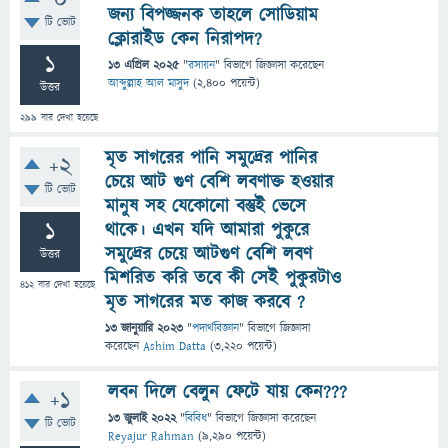
0
জন্য বিপজ্জনক তাহলে সোডিয়াম
টি ভোট
ক্লোরাইড কেন নিরাপদ?
1
13 এপ্রিল 2025
"
রসায়ন
" বিভাগে
জিজ্ঞাসা
করেছেন
আব্দুল্লাহ আল মাসুদ
(
2,400
পয়েন্ট)
উত্তর
299
বার দেখা হয়েছে
মৃত সাগরের পানি সমুদ্রের পানির
+2
চেয়ে আট গুণ বেশি লবণাক্ত হওয়ার
টি ভোট
মানুষ সহ যেকোনো বস্তুই ভেসে
1
থাকে। এখন যদি আমারা পুকুরে
সমুদ্রের চেয়ে আটগুণ বেশি লবণ
উত্তর
মিশরিত করি তবে কী সেই পুকুরটাও
412
বার দেখা হয়েছে
মৃত সাগরের মত কাজ করবে ?
13 জানুয়ারি 2023
"
পদার্থবিজ্ঞান
" বিভাগে
জিজ্ঞাসা
করেছেন
Ashim Datta
(
3,220
পয়েন্ট)
লবন দিলে বেলুন ফেটে যায় কেন???
+1
13 জুলাই 2022
"
বিবিধ
" বিভাগে
জিজ্ঞাসা
করেছেন
টি ভোট
Reyajur Rahman
(
9,290
পয়েন্ট)