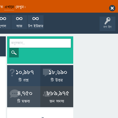
ারিত
এখানে
দেখুন।
পোল
ব্যাজ
টপ ইউজার
লগ ইন
10,987
18,690
টি প্রশ্ন
টি উত্তর
4,750
889,975
টি মন্তব্য
জন সদস্য