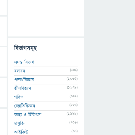
বিভাগসমূহ
সমস্ত বিভাগ
(641)
রসায়ন
(1,035)
পদার্থবিজ্ঞান
(1,829)
জীববিজ্ঞান
(159)
গণিত
(526)
জ্যোতির্বিজ্ঞান
(1,989)
স্বাস্থ্য ও চিকিৎসা
(736)
প্রযুক্তি
(67)
আইকিউ