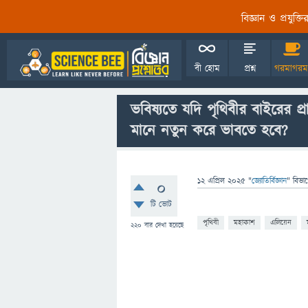
বিজ্ঞান ও প্রযুক্
বী হোম
প্রশ্ন
গরমাগরম
ভবিষ্যতে যদি পৃথিবীর বাইরের প্
মানে নতুন করে ভাবতে হবে?
12 এপ্রিল 2025
"
জ্যোতির্বিজ্ঞান
" বিভা
0
টি ভোট
পৃথিবী
মহাকাশ
এলিয়েন
220
বার দেখা হয়েছে