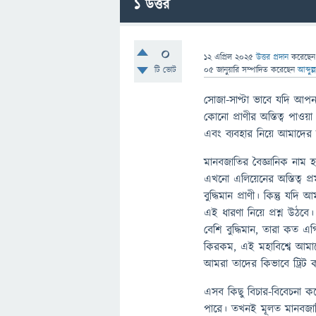
1
উত্তর
0
12 এপ্রিল 2025
উত্তর প্রদান
করেছে
টি ভোট
05 জানুয়ারি
সম্পাদিত
করেছেন
আব্দুল
সোজা-সাপ্টা ভাবে যদি আপনার
কোনো প্রাণীর অস্তিত্ব পাও
এবং ব্যবহার নিয়ে আমাদের
মানবজাতির বৈজ্ঞানিক নাম হ
এখনো এলিয়েনের অস্তিত্ব প
বুদ্ধিমান প্রাণী। কিন্তু যদ
এই ধারণা নিয়ে প্রশ্ন উঠব
বেশি বুদ্ধিমান, তারা কত 
কিরকম, এই মহাবিশ্বে আমা
আমরা তাদের কিভাবে ট্রিট 
এসব কিছু বিচার-বিবেচনা 
পারে। তখনই মূলত মানবজাতি