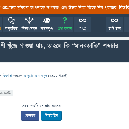
তির প্রশ্নোত্তর দুনিয়ায় আপনাকে স্বাগতম! প্রশ্ন-উত্তর দিয়ে জিতে নিন পুরস্কার, বিস্ত
!
অনুত্তরিত
বিভাগসমূহ
সদস্যবৃন্দ
প্রশ্ন করুন
FAQ
চ্যাট রুম
রাণী খুঁজে পাওয়া যায়, তাহলে কি “মানবজাতি” শব্দটার
গে
জিজ্ঞাসা
করেছেন
আব্দুল্লাহ আল মাসুদ
(
2,400
পয়েন্ট)
মানবজাতি
প্রশ্নোত্তরটি শেয়ার করুন
ফেসবুক
লিঙ্কইডিন