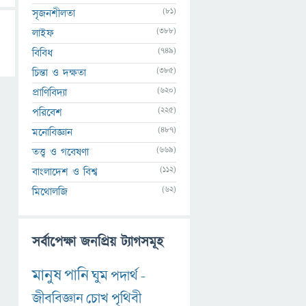
(81)
সৃজনশীলতা
(388)
লাইফ
(749)
বিবিধ
(385)
চিন্তা ও দক্ষতা
(620)
প্রাণিবিদ্যা
(225)
পরিবেশ
(487)
মনোবিজ্ঞান
(669)
তত্ত্ব ও গবেষণা
(112)
বাংলাদেশ ও বিশ্ব
(62)
মিথোলজি
সর্বাপেক্ষা জনপ্রিয় ট্যাগসমূহ
মানুষ
পানি
ঘুম
পদার্থ
-
জীববিজ্ঞান
চোখ
পৃথিবী