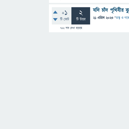
যদি চাঁদ পৃথিবীর
+1
2
21 এপ্রিল 2023
"
তত্ত্ব ও গব
টি ভোট
টি উত্তর
722
বার দেখা হয়েছে