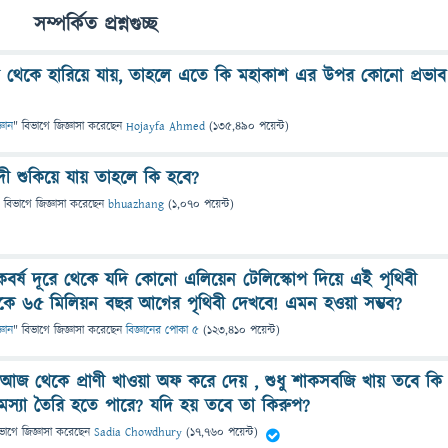
সম্পর্কিত প্রশ্নগুচ্ছ
াশ থেকে হারিয়ে যায়, তাহলে এতে কি মহাকাশ এর উপর কোনো প্রভাব
্ঞান
" বিভাগে
জিজ্ঞাসা
করেছেন
Hojayfa Ahmed
(
135,490
পয়েন্ট)
দী শুকিয়ে যায় তাহলে কি হবে?
 বিভাগে
জিজ্ঞাসা
করেছেন
bhuazhang
(
1,070
পয়েন্ট)
র্ষ দূরে থেকে যদি কোনো এলিয়েন টেলিস্কোপ দিয়ে এই পৃথিবী
কে ৬৫ মিলিয়ন বছর আগের পৃথিবী দেখবে! এমন হওয়া সম্ভব?
্ঞান
" বিভাগে
জিজ্ঞাসা
করেছেন
বিজ্ঞানের পোকা ৫
(
123,410
পয়েন্ট)
 আজ থেকে প্রাণী খাওয়া অফ করে দেয় , শুধু শাকসবজি খায় তবে কি
স্যা তৈরি হতে পারে? যদি হয় তবে তা কিরুপ?
ভাগে
জিজ্ঞাসা
করেছেন
Sadia Chowdhury
(
17,760
পয়েন্ট)