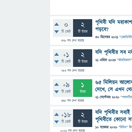
পৃথিবী যদি মহাক
0
2
পড়বে?
টি ভোট
টি উত্তর
30 ডিসেম্বর 2021
"
জ্যোতির্বিজ
479
বার দেখা হয়েছে
যদি পৃথিবীর সব ন
+1
2
21 এপ্রিল 2023
"
জীববিজ্ঞান
"
টি ভোট
টি উত্তর
793
বার দেখা হয়েছে
৬৫ মিলিয়ন আলোকব
+9
1
দেখে, সে এখন থে
টি ভোট
উত্তর
21 সেপ্টেম্বর 2020
"
পদার্থবিজ
449
বার দেখা হয়েছে
যদি পৃথিবীর সবাই
+18
2
পৃথিবীতে কোনো সম
টি ভোট
টি উত্তর
10 নভেম্বর 2020
"
বিবিধ
" বি
1,061
বার দেখা হয়েছে