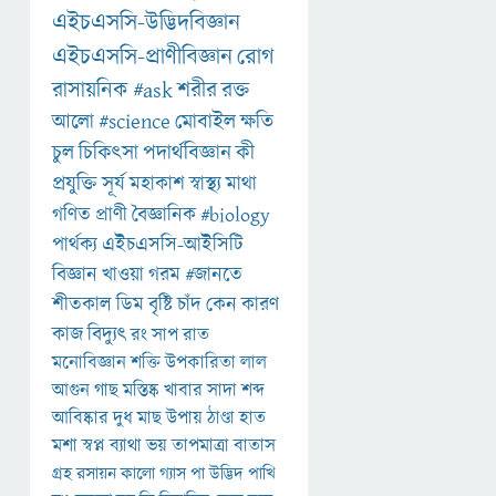
এইচএসসি-উদ্ভিদবিজ্ঞান
এইচএসসি-প্রাণীবিজ্ঞান
রোগ
রাসায়নিক
#ask
শরীর
রক্ত
আলো
#science
মোবাইল
ক্ষতি
চুল
চিকিৎসা
পদার্থবিজ্ঞান
কী
প্রযুক্তি
সূর্য
মহাকাশ
স্বাস্থ্য
মাথা
গণিত
প্রাণী
বৈজ্ঞানিক
#biology
পার্থক্য
এইচএসসি-আইসিটি
বিজ্ঞান
খাওয়া
গরম
#জানতে
শীতকাল
ডিম
বৃষ্টি
চাঁদ
কেন
কারণ
কাজ
বিদ্যুৎ
রং
সাপ
রাত
মনোবিজ্ঞান
শক্তি
উপকারিতা
লাল
আগুন
গাছ
মস্তিষ্ক
খাবার
সাদা
শব্দ
আবিষ্কার
দুধ
মাছ
উপায়
ঠাণ্ডা
হাত
মশা
স্বপ্ন
ব্যাথা
ভয়
তাপমাত্রা
বাতাস
গ্রহ
রসায়ন
কালো
গ্যাস
পা
উদ্ভিদ
পাখি